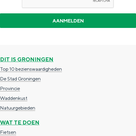
a
n
a
S
l
e
:
i
N
t
e
e
DIT IS GRONINGEN
d
Top 10 bezienswaardigheden
e
De Stad Groningen
r
Provincie
l
Waddenkust
a
Natuurgebieden
n
d
WAT TE DOEN
s
Fietsen