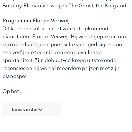
Bolotny, Florian Verweij en The Ghost, the King and I.
e
n
e
d
e
t
m
n
e
t
Programma Florian Verweij
F
e
m
n
F
Dit keer een soloconcert van het opkomende
Bijzonder overnachten
l
t
e
m
l
pianotalent Florian Verweij. Hij wordt geprezen om
o
F
t
e
o
zijn openhartige en poëtische spel, gedragen door
Overnachten was nog nooit zo leuk. Van
slapen in een voormalige graanzolder
een verfijnde techniek en een opvallende
r
l
F
t
r
van een molen tot overnachten in een
spontaniteit. Zijn debuut-cd kreeg uitstekende
i
o
l
F
i
iglo van stro: Groningen biedt voor ieder
recensies en hij won al meerdere prijzen met zijn
wat wils.
a
r
o
l
a
pianospel.
n
i
r
o
n
Fietsen
V
a
i
r
V
Op het …
Wandelen
e
n
a
i
e
Eten & drinken
Lees verder
r
V
n
a
r
Winkelen
w
e
V
n
w
Overnachten
e
r
e
V
e