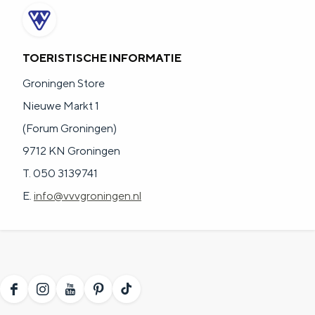
TOERISTISCHE INFORMATIE
Groningen Store
Nieuwe Markt 1
(Forum Groningen)
9712 KN Groningen
T. 050 3139741
E.
info@vvvgroningen.nl
F
I
Y
P
T