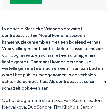
In Groningen ligt het allemaal opvallend
s
a
l
K
s
dicht bij elkaar. De levendigheid van de
i
s
a
l
i
stad, de stilte van een hofje, de
e
s
s
a
e
weidsheid van het ommeland en de
sporen van een eeuwenoud verleden.
k
i
s
s
k
In de serie
Klassieke Vrienden
ontvangt
contrabassist Tim Nobel komend seizoen
e
e
i
s
e
Stad
kamermuziekensembles met een boeiend verhaal.
V
k
e
i
V
Provincie
Voorstellingen met aantrekkelijke klassieke muziek
r
e
k
e
r
Waddenkust
op hoog niveau, en soms met een uitstapje naar
i
V
e
k
i
Natuurgebieden
lichte genres. Daarnaast komen persoonlijke
e
r
V
e
e
vertellingen met een lach en een traan aan bod en
wordt het publiek meegenomen in de verhalen
n
i
r
V
n
WAT TE DOEN
achter de composities. Als contrabassist schuift Tim
d
e
i
r
d
soms zelf ook even aan.
e
n
e
i
e
n
d
n
e
n
Op het programma staan Loes van Ras en Teodora
m
e
d
n
m
Nedyalkova, Duo Sonore, Tim Kliphuis, Sergiy