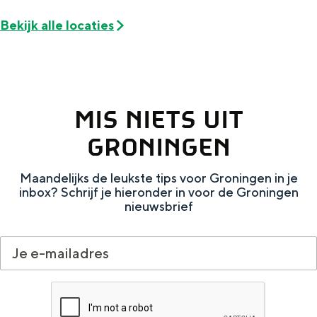
e
h
S
Bekijk alle locaties
r
e
i
t
E
e
a
n
z
a
g
u
MIS NIETS UIT
l
l
r
GRONINGEN
H
i
d
u
s
e
Maandelijks de leukste tips voor Groningen in je
i
h
u
inbox? Schrijf je hieronder in voor de Groningen
nieuwsbrief
d
p
t
i
a
s
g
g
c
e
e
h
t
e