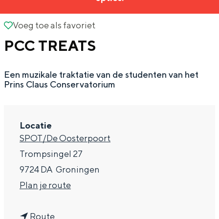
g
Wat ga jij doen?
e
Voeg toe als favoriet
Voeg toe als favoriet
Zomerwandelingen in Groningen
PCC TREATS
Zwemplekken
Een muzikale traktatie van de studenten van het
DIT IS GRONINGEN
Prins Claus Conservatorium
Locatie
SPOT/De Oosterpoort
Trompsingel 27
9724 DA
Groningen
n
Plan je route
Top 10
a
bezienswaardigheden
n
a
Route