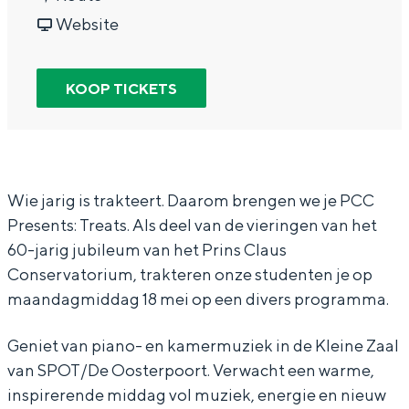
In Groningen ligt het allemaal opvallend
a
v
r
Website
dicht bij elkaar. De levendigheid van de
a
a
P
stad, de stilte van een hofje, de
weidsheid van het ommeland en de
r
n
C
KOOP TICKETS
sporen van een eeuwenoud verleden.
P
P
C
Stad
C
C
T
Provincie
C
C
R
T
T
E
Waddenkust
Wie jarig is trakteert. Daarom brengen we je PCC
Presents: Treats. Als deel van de vieringen van het
R
R
A
Natuurgebieden
60-jarig jubileum van het Prins Claus
E
E
T
Conservatorium, trakteren onze studenten je op
A
A
S
WAT TE DOEN
maandagmiddag 18 mei op een divers programma.
T
T
S
S
Geniet van piano- en kamermuziek in de Kleine Zaal
van SPOT/De Oosterpoort. Verwacht een warme,
inspirerende middag vol muziek, energie en nieuw