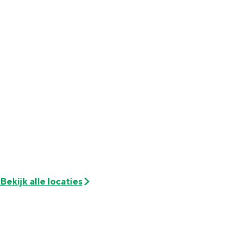
Met kinderen
Theater, muziek en musea
REISIDEEËN
Een week in Stad en Ommeland
Een dag op pad in Groningen stad
Bekijk alle locaties
Dagtripjes zonder auto