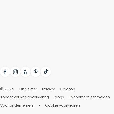
F
I
Y
P
T
a
n
o
i
i
© 2026
Disclaimer
Privacy
Colofon
c
s
u
n
k
Toegankelijkheidsverklaring
Blogs
Evenement aanmelden
e
t
T
t
T
Voor ondernemers
-
Cookie voorkeuren
b
a
u
e
o