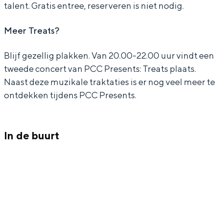
talent. Gratis entree, reserveren is niet nodig.
Meer Treats?
Bijzonder overnachten
Blijf gezellig plakken. Van 20.00-22.00 uur vindt een
tweede concert van PCC Presents: Treats plaats.
Overnachten was nog nooit zo leuk. Van
Naast deze muzikale traktaties is er nog veel meer te
slapen in een voormalige graanzolder
ontdekken tijdens PCC Presents.
van een molen tot overnachten in een
iglo van stro: Groningen biedt voor ieder
wat wils.
In de buurt
Fietsen
Wandelen
Eten & drinken
Winkelen
Overnachten