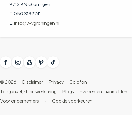
9712 KN Groningen
T. 050 3139741
E.
info@vvvgroningen.nl
F
I
Y
P
T
a
n
o
i
i
© 2026
Disclaimer
Privacy
Colofon
c
s
u
n
k
Toegankelijkheidsverklaring
Blogs
Evenement aanmelden
e
t
T
t
T
Voor ondernemers
-
Cookie voorkeuren
b
a
u
e
o
o
g
b
r
k
o
r
e
e
V