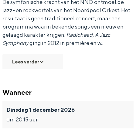
De symfonische kracht van het NNO ontmoet de
r
r
e
jazz- en rockwortels van het Noordpool Orkest. Het
k
k
s
resultaat is geen traditioneel concert, maar een
e
e
t
programma waarin bekende songs een nieuw en
s
s
-
Bijzonder overnachten
gelaagd karakter krijgen.
Radiohead, A Jazz
t
t
R
Symphony
ging in 2012 in première en w…
Overnachten was nog nooit zo leuk. Van
-
-
a
slapen in een voormalige graanzolder
van een molen tot overnachten in een
R
R
d
Lees verder
iglo van stro: Groningen biedt voor ieder
a
a
i
wat wils.
d
d
o
Fietsen
i
i
h
Wanneer
Wandelen
o
o
e
Eten & drinken
h
h
a
Dinsdag 1 december 2026
Winkelen
e
e
d
om 20.15 uur
Overnachten
a
a
,