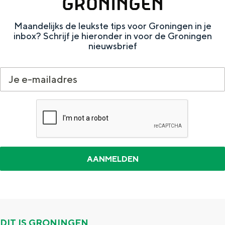
GRONINGEN
e
h
S
r
e
i
Maandelijks de leukste tips voor Groningen in je
inbox? Schrijf je hieronder in voor de Groningen
t
E
e
nieuwsbrief
a
n
z
a
g
u
l
l
r
H
i
d
u
s
e
i
h
u
d
p
t
i
a
s
g
g
c
e
e
h
t
e
DIT IS GRONINGEN