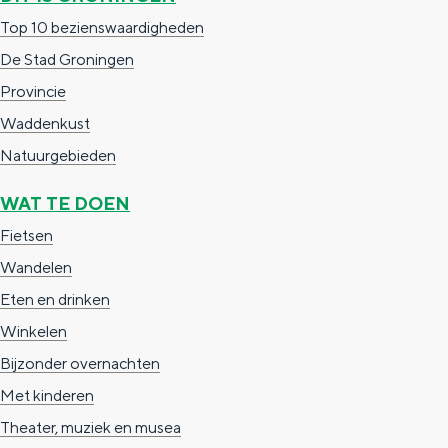
a
n
Top 10 bezienswaardigheden
a
S
De Stad Groningen
l
e
Provincie
:
i
Waddenkust
N
t
Natuurgebieden
e
e
WAT TE DOEN
d
Fietsen
e
Wandelen
r
Eten en drinken
l
Winkelen
a
Bijzonder overnachten
n
Met kinderen
d
Theater, muziek en musea
s