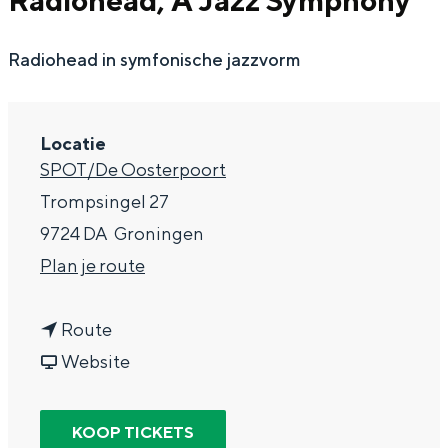
Radiohead, A Jazz Symphony
g
Wat ga jij doen?
e
Radiohead in symfonische jazzvorm
Zomerwandelingen in Groningen
Zwemplekken
Locatie
DIT IS GRONINGEN
SPOT/De Oosterpoort
Trompsingel 27
9724 DA
Groningen
n
Plan je route
a
n
a
Route
a
v
r
Website
a
a
N
Top 10
bezienswaardigheden
r
n
N
KOOP TICKETS