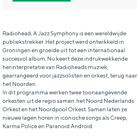
N
N
O
In Groningen ligt het allemaal opvallend
N
N
&
dicht bij elkaar. De levendigheid van de
stad, de stilte van een hofje, de
O
O
N
weidsheid van het ommeland en de
&
&
o
Radiohead, A Jazz Symphony is een wereldwijde
sporen van een eeuwenoud verleden.
publiekstrekker. Het project werd ontwikkeld in
N
N
o
Stad
Groningen en groeide uit tot een internationaal
o
o
r
Provincie
succesvol album. Nu keert deze indrukwekkende
o
o
d
herinterpretatie van Radioheads muziek,
Waddenkust
r
r
p
gearrangeerd voor jazzsolisten en orkest, terug naar
Natuurgebieden
d
d
o
het Noorden.
In dit programma werken twee toonaangevende
p
p
o
WAT TE DOEN
orkesten uit de regio samen: het Noord Nederlands
o
o
l
Orkest en het Noordpool Orkest. Samen laten ze
o
o
O
nieuwe lagen horen in iconische songs als Creep,
l
l
r
Karma Police en Paranoid Android.
O
O
k