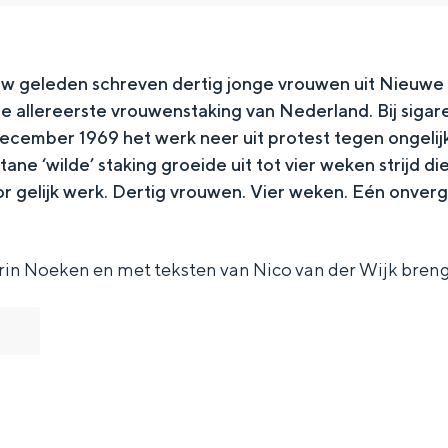
w geleden schreven dertig jonge vrouwen uit Nieuwe
e allereerste vrouwenstaking van Nederland. Bij siga
 december 1969 het werk neer uit protest tegen ongeli
ane ‘wilde’ staking groeide uit tot vier weken strijd d
or gelijk werk. Dertig vrouwen. Vier weken. Eén onverg
rin Noeken en met teksten van Nico van der Wijk bren
Bijzonder overnachten
. Van slapen in een voormalige graanzolder van een molen tot overnach