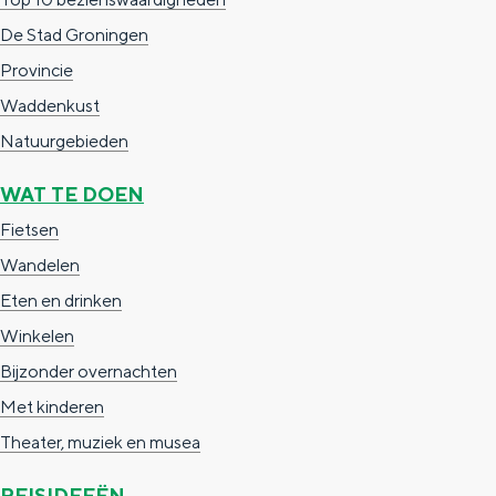
c
t
h
De Stad Groningen
t
o
e
Provincie
e
t
n
Waddenkust
e
h
S
Natuurgebieden
r
e
i
WAT TE DOEN
t
E
e
Fietsen
a
n
z
Wandelen
a
g
u
Eten en drinken
l
l
r
Winkelen
H
i
d
Bijzonder overnachten
u
s
e
Met kinderen
i
h
u
Theater, muziek en musea
d
p
t
i
a
s
REISIDEEËN