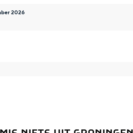
mber 2026
and
n stad
MIS NIETS UIT GRONINGE