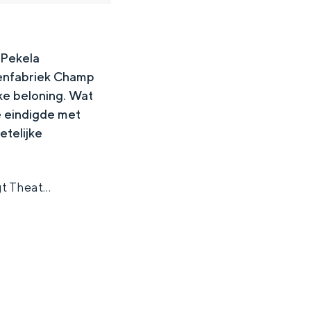
 Pekela
renfabriek Champ
jke beloning. Wat
ie eindigde met
etelijke
gt Theat…
ten in een iglo van stro: Groningen biedt voor ieder wat wils.