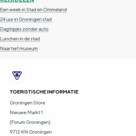
g
g
c
Een week in Stad en Ommeland
e
e
h
24 uur in Groningen stad
t
e
Dagtripjes zonder auto
a
n
Lunchen in de stad
a
S
Naar het museum
l
e
:
i
N
t
e
e
TOERISTISCHE INFORMATIE
d
Groningen Store
e
Nieuwe Markt 1
r
(Forum Groningen)
l
9712 KN Groningen
a