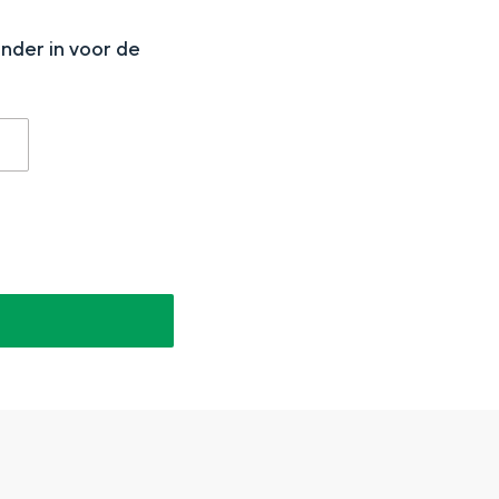
onder in voor de
aan de Waddenzee, midden in het groen of bij een schattig