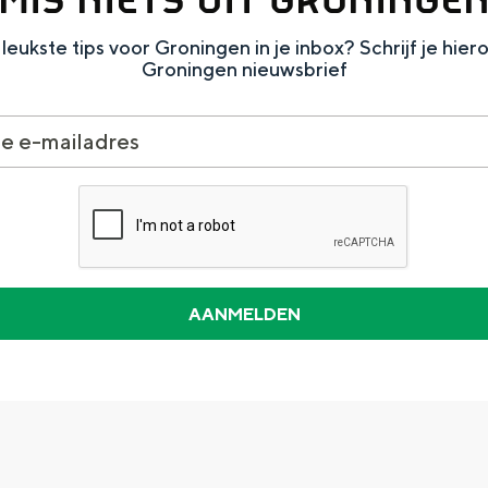
leukste tips voor Groningen in je inbox? Schrijf je hier
Groningen nieuwsbrief
Dagtripjes zonder auto
veranderlijke landschap. Binen een mum van tijd sta je vanuit de stad 