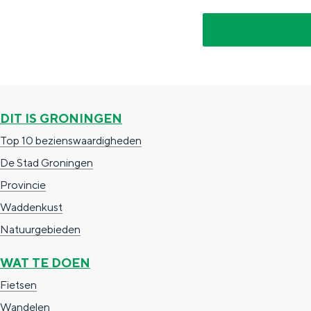
g
g
c
e
e
h
t
e
a
n
a
S
DIT IS GRONINGEN
l
e
Top 10 bezienswaardigheden
:
i
De Stad Groningen
N
t
Provincie
e
e
Waddenkust
d
Natuurgebieden
e
r
WAT TE DOEN
l
Fietsen
a
Wandelen