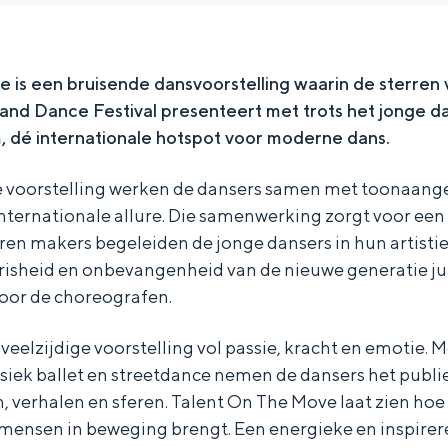
ve
is een bruisende dansvoorstelling waarin de sterren
land Dance Festival presenteert met trots het jonge d
 dé internationale hotspot voor moderne dans.
e voorstelling werken de dansers samen met toonaan
nternationale allure. Die samenwerking zorgt voor een
ren makers begeleiden de jonge dansers in hun artisti
 frisheid en onbevangenheid van de nieuwe generatie ju
voor de choreografen.
 veelzijdige voorstelling vol passie, kracht en emotie. 
Bijzonder overnachten
siek ballet en streetdance nemen de dansers het publi
en, verhalen en sferen. Talent On The Move laat zien ho
. Van slapen in een voormalige graanzolder van een molen tot overnach
mensen in beweging brengt. Een energieke en inspirer