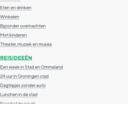
n
Eten en drinken
d
Winkelen
s
Bijzonder overnachten
Met kinderen
Theater, muziek en musea
REISIDEEËN
Een week in Stad en Ommeland
24 uur in Groningen stad
Dagtripjes zonder auto
Lunchen in de stad
Naar het museum