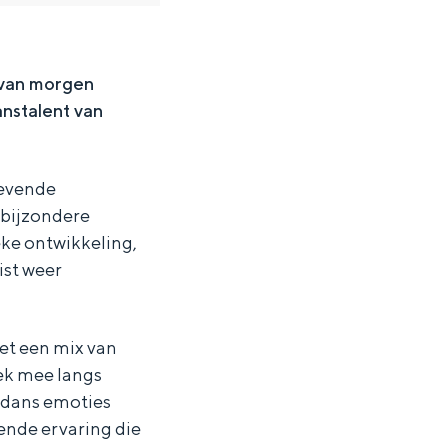
 van morgen
anstalent van
gevende
 bijzondere
eke ontwikkeling,
ist weer
Met een mix van
ek mee langs
e dans emoties
ten in een iglo van stro: Groningen biedt voor ieder wat wils.
ende ervaring die