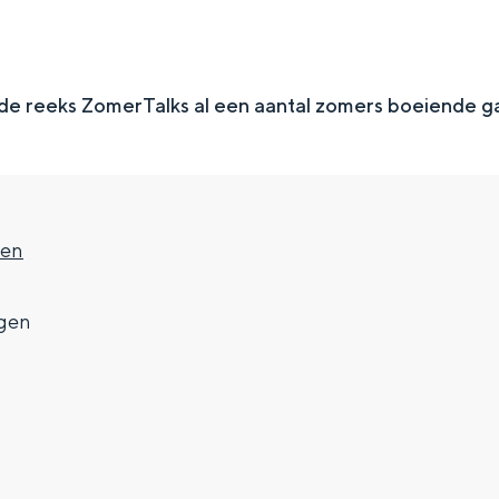
 de reeks ZomerTalks al een aantal zomers boeiende g
gen
gen
Top 10 bezienswaardighed
allend dicht bij elkaar. De levendigheid van de stad, de stilte van ee