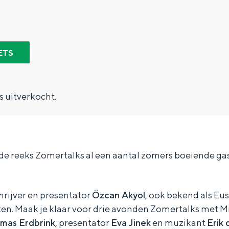
ETS
is uitverkocht.
 de reeks Zomertalks al een aantal zomers boeiende ga
Bijzonder overnachten
hrijver en presentator
Özcan Akyol
, ook bekend als Eus
en. Maak je klaar voor drie avonden Zomertalks met
. Van slapen in een voormalige graanzolder van een molen tot overnach
mas Erdbrink
, presentator
Eva Jinek
en muzikant
Erik