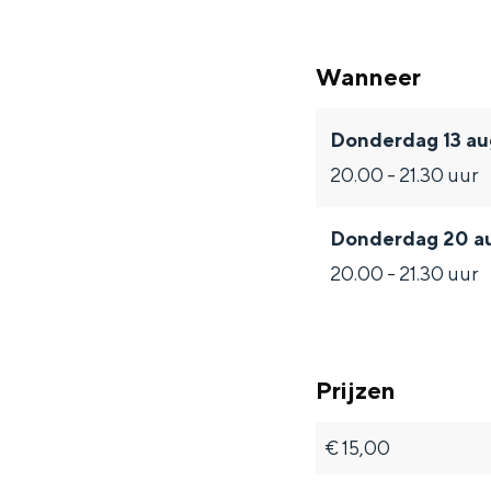
Fietsen
Wandelen
Wanneer
Eten & drinken
Winkelen
Donderdag 13 au
Overnachten
20.00 - 21.30 uur
Met kinderen
Theater, muziek en musea
Donderdag 20 a
20.00 - 21.30 uur
REISIDEEËN
Een week in Stad en Ommel
Een dag op pad in Groninge
Prijzen
€ 15,00