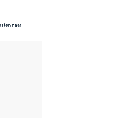
asten naar
en
n hofje, de weidsheid van het ommeland en de sporen van een