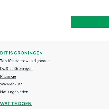
g
g
c
e
e
h
t
e
a
n
a
S
l
e
DIT IS GRONINGEN
:
i
N
Top 10 bezienswaardigheden
t
e
De Stad Groningen
e
d
Provincie
e
Waddenkust
r
Natuurgebieden
l
WAT TE DOEN
a