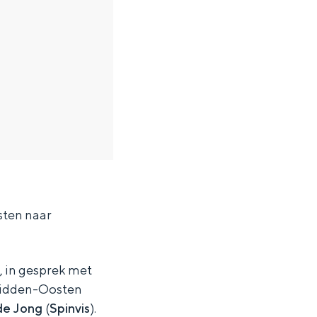
sten naar
, in gesprek met
 Midden-Oosten
ten in een iglo van stro: Groningen biedt voor ieder wat wils.
 de Jong
(
Spinvis
).