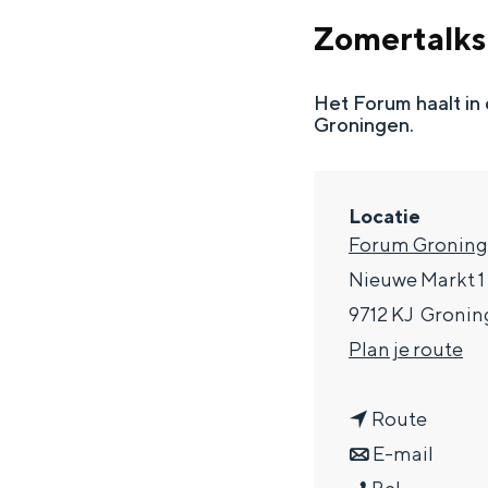
g
Zomertalks
e
DIT IS GRONINGEN
Het Forum haalt in
Groningen.
Locatie
Forum Gronin
Nieuwe Markt 1
9712 KJ
Gronin
n
Plan je route
In Groningen ligt het allemaal opv
a
eeuwenoud verleden.
n
a
Route
Stad
a
n
r
E-mail
Provincie
Z
a
a
Z