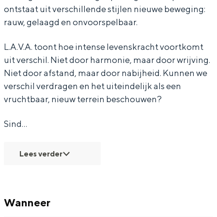
ontstaat uit verschillende stijlen nieuwe beweging:
m
m
L
rauw, gelaagd en onvoorspelbaar.
-
-
.
L
L
A
L.A.V.A. toont hoe intense levenskracht voortkomt
Bijzonder overnachten
.
.
.
uit verschil. Niet door harmonie, maar door wrijving.
Niet door afstand, maar door nabijheid. Kunnen we
A
A
V
Overnachten was nog nooit zo leuk. Van
slapen in een voormalige graanzolder
verschil verdragen en het uiteindelijk als een
.
.
.
van een molen tot overnachten in een
vruchtbaar, nieuw terrein beschouwen?
V
V
A
iglo van stro: Groningen biedt voor ieder
wat wils.
.
.
Sind…
A
A
Fietsen
Lees verder
Wandelen
Eten & drinken
Winkelen
Wanneer
Overnachten