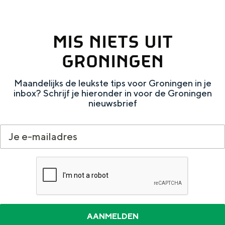
e
h
S
r
e
i
MIS NIETS UIT
t
E
e
GRONINGEN
a
n
z
a
g
u
Maandelijks de leukste tips voor Groningen in je
l
l
r
inbox? Schrijf je hieronder in voor de Groningen
nieuwsbrief
H
i
d
u
s
e
i
h
u
d
p
t
i
a
s
g
g
c
e
e
h
t
e