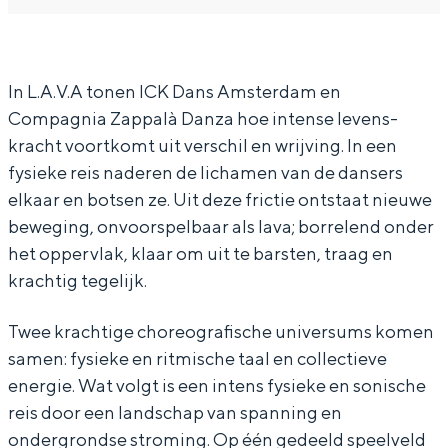
In Groningen ligt het allemaal opvallend
C
C
D
dicht bij elkaar. De levendigheid van de
K
K
a
stad, de stilte van een hofje, de
weidsheid van het ommeland en de
D
D
n
In L.A.V.A tonen ICK Dans Amsterdam en
sporen van een eeuwenoud verleden.
Compagnia Zappalà Danza hoe intense levens-
a
a
s
kracht voortkomt uit verschil en wrijving. In een
Stad
n
n
A
fysieke reis naderen de lichamen van de dansers
Provincie
s
s
m
elkaar en botsen ze. Uit deze frictie ontstaat nieuwe
A
A
s
Waddenkust
beweging, onvoorspelbaar als lava; borrelend onder
m
m
t
Natuurgebieden
het oppervlak, klaar om uit te barsten, traag en
krachtig tegelijk.
s
s
e
t
t
r
WAT TE DOEN
Twee krachtige choreografische universums komen
e
e
d
samen: fysieke en ritmische taal en collectieve
r
r
a
energie. Wat volgt is een intens fysieke en sonische
d
d
m
reis door een landschap van spanning en
ondergrondse stroming. Op één gedeeld speelveld
a
a
-