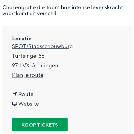
g
Wat ga jij doen?
Choreografie die toont hoe intense levenskracht
voortkomt uit verschil
e
Zomerwandelingen in Groningen
Zwemplekken
Locatie
SPOT/Stadsschouwburg
DIT IS GRONINGEN
Turfsingel 86
9711 VX
Groningen
n
Plan je route
a
n
a
Route
a
v
r
Website
a
a
I
Top 10
r
n
C
KOOP TICKETS
bezienswaardigheden
I
I
K