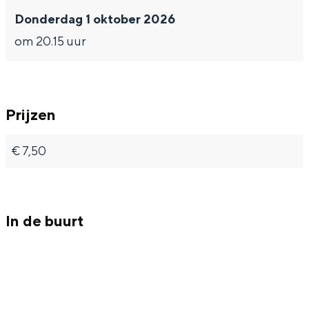
Met kinderen
Donderdag 1 oktober 2026
Theater, muziek en musea
om 20.15 uur
REISIDEEËN
Een week in Stad en Ommeland
Prijzen
Een dag op pad in Groningen stad
€ 7,50
In de buurt
Dagtripjes zonder auto