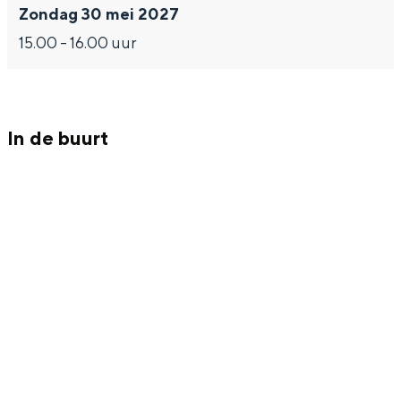
Zondag 30 mei 2027
15.00 - 16.00 uur
Bijzonder overnachten
In de buurt
Overnachten was nog nooit zo leuk. Van
slapen in een voormalige graanzolder
van een molen tot overnachten in een
iglo van stro: Groningen biedt voor ieder
wat wils.
Fietsen
Wandelen
Eten & drinken
Winkelen
Overnachten