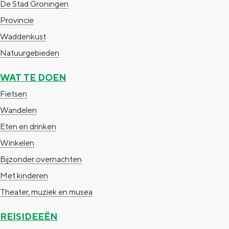
De Stad Groningen
e
h
S
Provincie
r
e
i
Waddenkust
t
E
e
Natuurgebieden
a
n
z
a
g
u
WAT TE DOEN
l
l
r
Fietsen
H
i
d
Wandelen
u
s
e
Eten en drinken
i
h
u
Winkelen
d
p
t
Bijzonder overnachten
i
a
s
Met kinderen
g
g
c
Theater, muziek en musea
e
e
h
REISIDEEËN
t
e