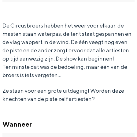
c
i
C
e
c
In Groningen ligt het allemaal opvallend
dicht bij elkaar. De levendigheid van de
u
r
i
C
u
stad, de stilte van een hofje, de
s
c
r
i
s
De Circusbroers hebben het weer voor elkaar: de
weidsheid van het ommeland en de
sporen van een eeuwenoud verleden.
masten staan waterpas, de tent staat gespannen en
b
u
c
r
b
de vlag wappert in de wind. De één veegt nog even
r
s
u
c
r
Stad
de piste en de ander zorgt ervoor dat alle artiesten
o
b
s
u
o
Provincie
op tijd aanwezig zijn. De show kan beginnen!
e
r
b
s
e
Waddenkust
Tenminste dat was de bedoeling, maar één van de
r
o
r
b
r
broers is iets vergeten…
Natuurgebieden
s
e
o
r
s
Ze staan voor een grote uitdaging! Worden deze
r
e
o
WAT TE DOEN
knechten van de piste zelf artiesten?
s
r
e
s
r
s
Wanneer