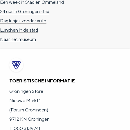
Een week in Stad en Ommeland
a
n
24 uur in Groningen stad
a
S
Dagtripjes zonder auto
l
e
Lunchen in de stad
:
i
Naar het museum
N
t
e
e
d
e
r
TOERISTISCHE INFORMATIE
l
Groningen Store
a
Nieuwe Markt 1
n
(Forum Groningen)
d
9712 KN Groningen
s
T. 050 3139741