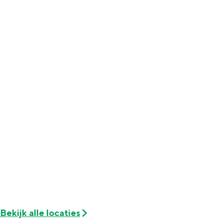
Met kinderen
Theater, muziek en musea
REISIDEEËN
Een week in Stad en Ommeland
Een dag op pad in Groningen stad
Dagtripjes zonder auto
Bekijk alle locaties