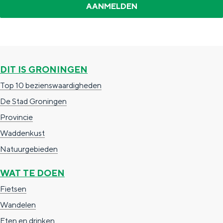
e
h
S
r
e
i
t
E
e
a
n
z
DIT IS GRONINGEN
a
g
u
Top 10 bezienswaardigheden
l
l
r
De Stad Groningen
H
i
d
Provincie
u
s
e
Waddenkust
i
h
u
Natuurgebieden
d
p
t
i
a
s
WAT TE DOEN
g
g
c
Fietsen
e
e
h
Wandelen
t
e
Eten en drinken