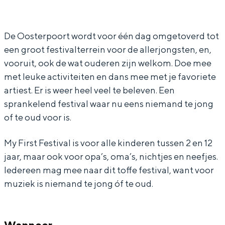
y
y
i
In Groningen ligt het allemaal opvallend
F
F
r
dicht bij elkaar. De levendigheid van de
stad, de stilte van een hofje, de
i
i
s
De Oosterpoort wordt voor één dag omgetoverd tot
weidsheid van het ommeland en de
een groot festivalterrein voor de allerjongsten, en,
r
r
t
sporen van een eeuwenoud verleden.
vooruit, ook de wat ouderen zijn welkom. Doe mee
s
s
F
Stad
met leuke activiteiten en dans mee met je favoriete
t
t
e
artiest. Er is weer heel veel te beleven. Een
Provincie
F
F
s
sprankelend festival waar nu eens niemand te jong
Waddenkust
e
e
t
of te oud voor is.
Natuurgebieden
s
s
i
My First Festival is voor alle kinderen tussen 2 en 12
t
t
v
jaar, maar ook voor opa’s, oma’s, nichtjes en neefjes.
WAT TE DOEN
i
i
a
Iedereen mag mee naar dit toffe festival, want voor
v
v
l
muziek is niemand te jong óf te oud.
a
a
(
l
l
2