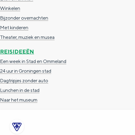
a
n
Winkelen
a
S
Bijzonder overnachten
l
e
Met kinderen
:
i
Theater, muziek en musea
N
t
REISIDEEËN
e
e
Een week in Stad en Ommeland
d
24 uur in Groningen stad
e
Dagtripjes zonder auto
r
Lunchen in de stad
l
Naar het museum
a
n
d
s