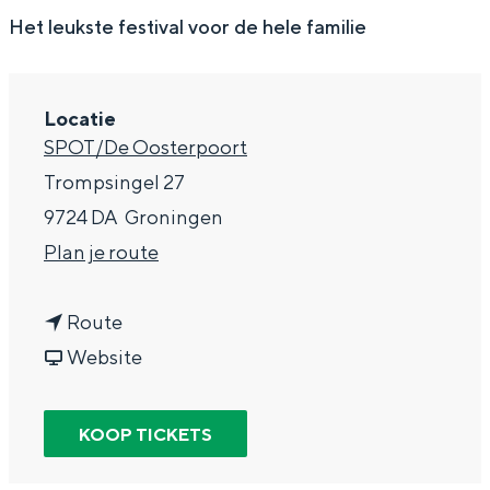
g
Wat ga jij doen?
Het leukste festival voor de hele familie
e
Zomerwandelingen in Groningen
Zwemplekken
Locatie
SPOT/De Oosterpoort
DIT IS GRONINGEN
Trompsingel 27
9724 DA
Groningen
n
Plan je route
a
n
a
Route
a
v
r
Website
a
a
M
r
n
y
KOOP TICKETS
Top 10
M
M
F
bezienswaardigheden