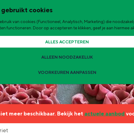
 gebruikt cookies
bruik van cookies (Functioneel, Analytisch, Marketing) die noodzakelij
de stad
aten functioneren. Door op accepteren te klikken, geef je aan hiermee 
ALLES ACCEPTEREN
ALLEEN NOODZAKELIJK
VOORKEUREN AANPASSEN
Zomervakantie tips
 zijn de leukste uitjes voor kinderen in Stad en Ommeland voor deze 
 niet meer beschikbaar. Bekijk het
actuele aanbod
voo
ingen
t
riet