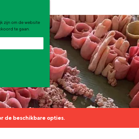
k zijn om de website
akkoord te gaan.
zomervakantie. Wat ga jij doen?
r de beschikbare opties.