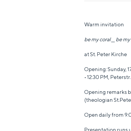
e
e
y
Waddenkust
m
m
c
Natuurgebieden
y
y
o
Warm invitation
c
c
r
WAT TE DOEN
be my coral __ be my
o
o
a
r
r
l
at St. Peter Kirche
a
a
_
Opening: Sunday, 1
l
l
_
• 12:30 PM, Peterstr
_
_
b
_
_
e
Opening remarks by
b
b
m
(theologian St.Pete
e
e
y
Open daily from 9:
m
m
r
Overnachten was nog nooit zo leuk
y
y
o
Presentation runs u