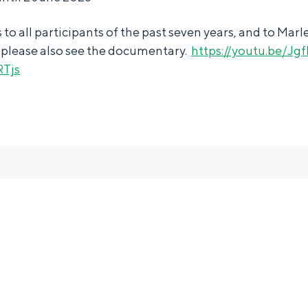
to all participants of the past seven years, and to Marl
please also see the documentary.
https://youtu.be/Jg
Tjs
and
n stad