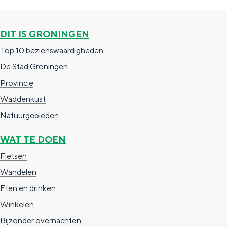
g
g
c
e
e
h
DIT IS GRONINGEN
t
e
Top 10 bezienswaardigheden
a
n
De Stad Groningen
a
S
Provincie
l
e
Waddenkust
:
i
Natuurgebieden
N
t
WAT TE DOEN
e
e
Fietsen
d
Wandelen
e
Eten en drinken
r
Winkelen
l
Bijzonder overnachten
a