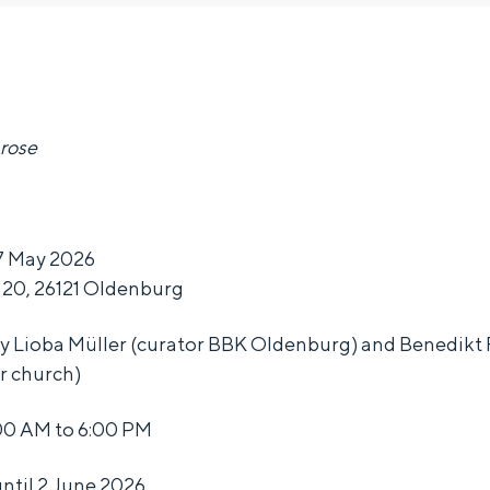
 rose
7 May 2026
. 20, 26121 Oldenburg
 Lioba Müller (curator BBK Oldenburg) and Benedikt
r church)
Bijzonder overnachten
00 AM to 6:00 PM
. Van slapen in een voormalige graanzolder van een molen tot overnach
ntil 2 June 2026