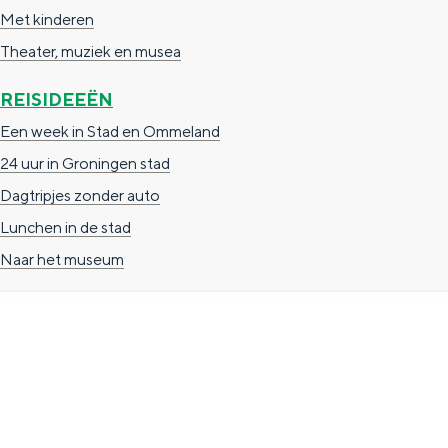
Met kinderen
n
Theater, muziek en musea
d
s
REISIDEEËN
Een week in Stad en Ommeland
24 uur in Groningen stad
Dagtripjes zonder auto
Lunchen in de stad
Naar het museum
TOERISTISCHE INFORMATIE
Groningen Store