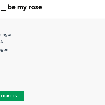
 __ be my rose
ningen
7A
ngen
Top 10 bezienswaardighed
allend dicht bij elkaar. De levendigheid van de stad, de stilte van ee
 TICKETS