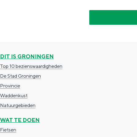
g
g
c
e
e
h
t
e
a
n
a
S
DIT IS GRONINGEN
l
e
Top 10 bezienswaardigheden
:
i
De Stad Groningen
N
t
Provincie
e
e
Waddenkust
d
Natuurgebieden
e
r
WAT TE DOEN
l
Fietsen
a