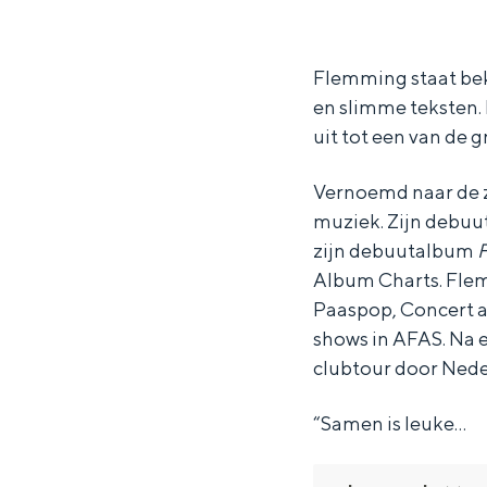
l
l
m
Waddenkust
e
e
m
Natuurgebieden
m
m
i
Flemming staat bek
en slimme teksten. 
m
m
n
uit tot een van de 
WAT TE DOEN
i
i
g
n
n
Vernoemd naar de z
g
g
muziek. Zijn debuu
zijn debuutalbum
Album Charts. Flem
Paaspop, Concert a
shows in AFAS. Na 
clubtour door Nede
“Samen is leuke…
Overnachten was nog nooit zo leuk