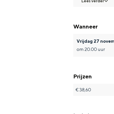
Lees verder
Fietsen
Wandelen
Eten & drinken
Wanneer
Winkelen
Overnachten
Vrijdag 27 nove
Met kinderen
om 20.00 uur
Theater, muziek en musea
REISIDEEËN
Prijzen
Een week in Stad en Ommel
Een dag op pad in Groninge
€ 38,60