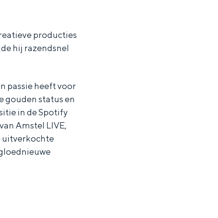
reatieve producties
de hij razendsnel
 passie heeft voor
e gouden status en
tie in de Spotify
van Amstel LIVE,
 uitverkochte
 gloednieuwe
ten in een iglo van stro: Groningen biedt voor ieder wat wils.