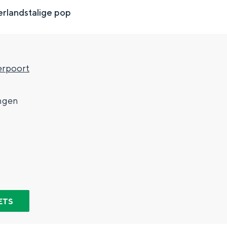
erlandstalige pop
rpoort
7
ngen
Top 10 bezienswaardighed
allend dicht bij elkaar. De levendigheid van de stad, de stilte van ee
ETS