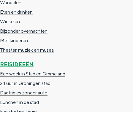
Wandelen
n
Eten en drinken
d
Winkelen
s
Bijzonder overnachten
Met kinderen
Theater, muziek en musea
REISIDEEËN
Een week in Stad en Ommeland
24 uur in Groningen stad
Dagtripjes zonder auto
Lunchen in de stad
Naar het museum