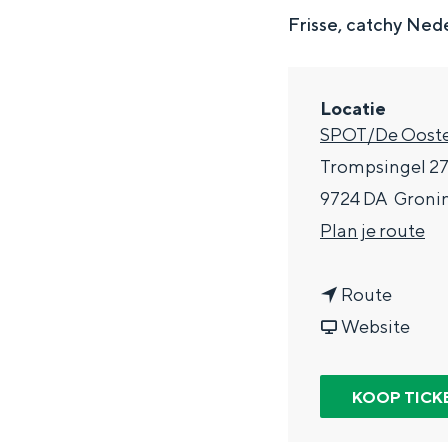
g
Frisse, catchy Ned
e
DIT IS GRONINGEN
Locatie
SPOT/De Ooste
Trompsingel 2
9724 DA
Groni
n
Plan je route
a
n
a
Route
a
v
r
Website
In Groningen ligt het allemaal opv
a
a
F
eeuwenoud verleden.
r
n
l
KOOP TICK
Stad
F
F
e
Provincie