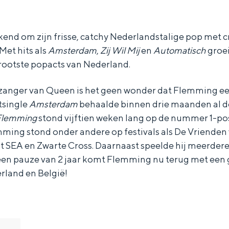
end om zijn frisse, catchy Nederlandstalige pop met c
Met hits als
Amsterdam
,
Zij Wil Mij
en
Automatisch
groei
grootste popacts van Nederland.
anger van Queen is het geen wonder dat Flemming een
tsingle
Amsterdam
behaalde binnen drie maanden al d
Flemming
stond vijftien weken lang op de nummer 1-posi
ming stond onder andere op festivals als De Vrienden 
t SEA en Zwarte Cross. Daarnaast speelde hij meerdere
een pauze van 2 jaar komt Flemming nu terug met een
rland en België!
Bijzonder overnachten
. Van slapen in een voormalige graanzolder van een molen tot overnach