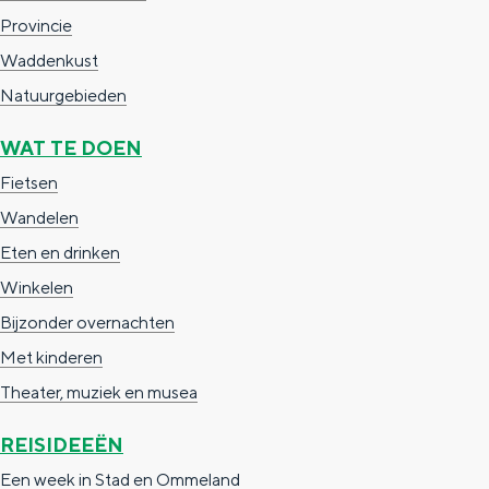
e
h
S
Provincie
r
e
i
Waddenkust
t
E
e
Natuurgebieden
a
n
z
WAT TE DOEN
a
g
u
Fietsen
l
l
r
Wandelen
H
i
d
Eten en drinken
u
s
e
Winkelen
i
h
u
Bijzonder overnachten
d
p
t
Met kinderen
i
a
s
Theater, muziek en musea
g
g
c
e
e
h
REISIDEEËN
t
e
Een week in Stad en Ommeland