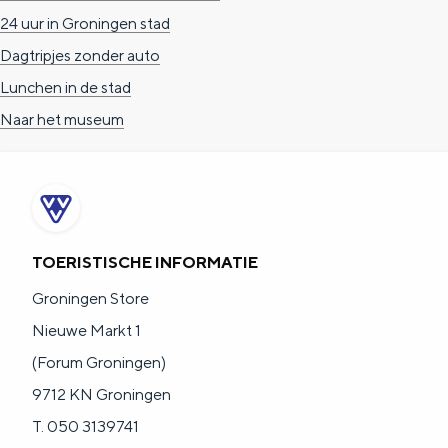
a
n
24 uur in Groningen stad
a
S
Dagtripjes zonder auto
l
e
Lunchen in de stad
:
i
Naar het museum
N
t
e
e
d
e
TOERISTISCHE INFORMATIE
r
Groningen Store
l
Nieuwe Markt 1
a
(Forum Groningen)
n
9712 KN Groningen
d
T. 050 3139741
s