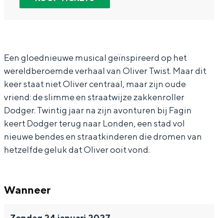
In Groningen ligt het allemaal opvallend
e
i
l
O
e
dicht bij elkaar. De levendigheid van de
r
v
i
l
r
stad, de stilte van een hofje, de
e
e
v
i
e
weidsheid van het ommeland en de
sporen van een eeuwenoud verleden.
n
r
e
v
n
Een gloednieuwe musical geïnspireerd op het
wereldberoemde verhaal van Oliver Twist. Maar dit
h
e
r
e
h
Stad
keer staat niet Oliver centraal, maar zijn oude
e
n
e
r
e
Provincie
vriend: de slimme en straatwijze zakkenroller
t
h
n
e
t
Waddenkust
Dodger. Twintig jaar na zijn avonturen bij Fagin
a
e
h
n
a
Natuurgebieden
keert Dodger terug naar Londen, een stad vol
v
t
e
h
v
nieuwe bendes en straatkinderen die dromen van
hetzelfde geluk dat Oliver ooit vond.
o
a
t
e
o
WAT TE DOEN
n
v
a
t
n
t
o
v
a
t
Wanneer
u
n
o
v
u
u
t
n
o
u
Zondag 24 januari 2027