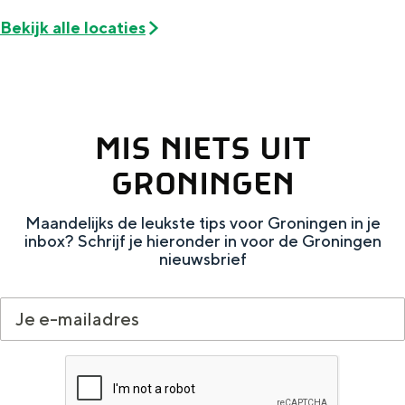
De rijkdom van Groningen is haar
Bekijk alle locaties
veranderlijke landschap. Binen een mum
van tijd sta je vanuit de stad aan de
Waddenzee, midden in het groen of bij
een schattig wierdedorp.
Lunchen in de stad
MIS NIETS UIT
Naar het museum
GRONINGEN
S
n
nl
Maandelijks de leukste tips voor Groningen in je
inbox? Schrijf je hieronder in voor de Groningen
e
l
Nederlands
nieuwsbrief
l
G
G
English
en
Deutsch
de
e
o
e
c
t
h
t
o
e
e
t
n