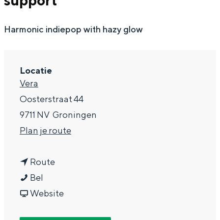
support
g
Wat ga jij doen?
e
Harmonic indiepop with hazy glow
Zomerwandelingen in Groningen
Zwemplekken
Locatie
DIT IS GRONINGEN
Vera
Oosterstraat 44
9711 NV
Groningen
n
Plan je route
a
n
a
Route
T
a
r
Bel
h
a
v
T
Website
Top 10
bezienswaardigheden
e
r
a
h