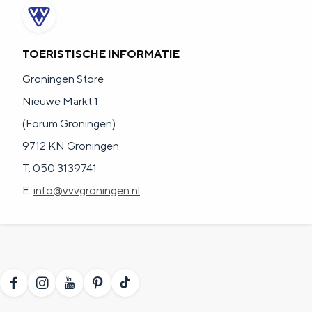
TOERISTISCHE INFORMATIE
Groningen Store
Nieuwe Markt 1
(Forum Groningen)
9712 KN Groningen
T. 050 3139741
E.
info@vvvgroningen.nl
F
I
Y
P
T