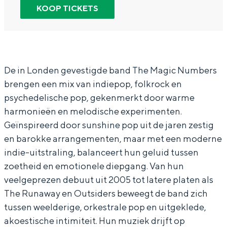
M
T
n
e
KOOP TICKETS
In Groningen ligt het allemaal opvallend
a
h
T
M
dicht bij elkaar. De levendigheid van de
stad, de stilte van een hofje, de
g
e
h
a
weidsheid van het ommeland en de
i
M
e
g
sporen van een eeuwenoud verleden.
c
a
M
i
De in Londen gevestigde band The Magic Numbers
Stad
brengen een mix van indiepop, folkrock en
N
g
a
c
Provincie
psychedelische pop, gekenmerkt door warme
u
i
g
N
Waddenkust
harmonieën en melodische experimenten.
m
c
i
u
Geïnspireerd door sunshine pop uit de jaren zestig
Natuurgebieden
b
N
c
m
en barokke arrangementen, maar met een moderne
e
u
N
b
indie-uitstraling, balanceert hun geluid tussen
WAT TE DOEN
zoetheid en emotionele diepgang. Van hun
r
m
u
e
veelgeprezen debuut uit 2005 tot latere platen als
s
b
m
r
The Runaway en Outsiders beweegt de band zich
(
e
b
s
tussen weelderige, orkestrale pop en uitgeklede,
U
r
e
(
akoestische intimiteit. Hun muziek drijft op