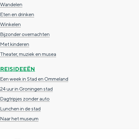
a
n
Wandelen
a
S
Eten en drinken
l
e
Winkelen
:
i
Bijzonder overnachten
N
t
Met kinderen
e
e
Theater, muziek en musea
d
REISIDEEËN
e
Een week in Stad en Ommeland
r
24 uur in Groningen stad
l
Dagtripjes zonder auto
a
Lunchen in de stad
n
Naar het museum
d
s