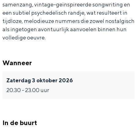
K
s
r
U
samenzang, vintage-geïnspireerde songwriting en
)
(
s
K
een subtiel psychedelisch randje, wat resulteert in
tijdloze, melodieuze nummers die zowel nostalgisch
+
U
(
)
als ingetogen avontuurlijk aanvoelen binnen hun
s
K
U
+
Bijzonder overnachten
volledige oeuvre.
u
)
K
s
Overnachten was nog nooit zo leuk. Van
p
+
)
u
slapen in een voormalige graanzolder
van een molen tot overnachten in een
p
s
+
p
Wanneer
iglo van stro: Groningen biedt voor ieder
o
u
s
p
wat wils.
Zaterdag 3 oktober 2026
r
p
u
o
Fietsen
20.30 - 23.00 uur
t
p
p
r
Wandelen
o
p
t
Eten & drinken
r
o
Winkelen
t
r
In de buurt
Overnachten
t