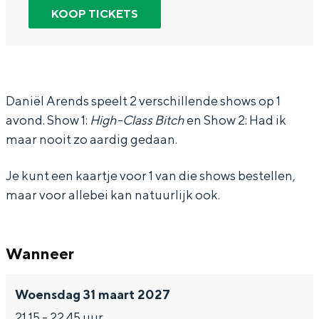
r
n
a
In Groningen ligt het allemaal opvallend
KOOP TICKETS
dicht bij elkaar. De levendigheid van de
D
D
n
stad, de stilte van een hofje, de
a
a
i
weidsheid van het ommeland en de
sporen van een eeuwenoud verleden.
n
n
e
i
i
l
Daniël Arends speelt 2 verschillende shows op 1
Stad
avond. Show 1:
High-Class Bitch
en Show 2: Had ik
e
e
A
Provincie
maar nooit zo aardig gedaan.
l
l
r
Waddenkust
A
A
e
Je kunt een kaartje voor 1 van die shows bestellen,
Natuurgebieden
r
r
n
maar voor allebei kan natuurlijk ook.
e
e
d
WAT TE DOEN
n
n
s
Wanneer
d
d
-
s
s
H
Woensdag 31 maart 2027
-
-
a
21.15 - 22.45 uur