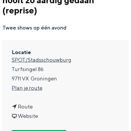
nooit zo aardig gedaan
g
Wat ga jij doen?
(reprise)
e
Zomerwandelingen in Groningen
Twee shows op één avond
Zwemplekken
DIT IS GRONINGEN
Locatie
SPOT/Stadsschouwburg
Turfsingel 86
9711 VX
Groningen
n
Plan je route
a
n
a
Route
a
v
r
Website
Top 10
bezienswaardigheden
a
a
D