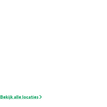
Met kinderen
Theater, muziek en musea
REISIDEEËN
Een week in Stad en Ommeland
Een dag op pad in Groningen stad
Bekijk alle locaties
Dagtripjes zonder auto