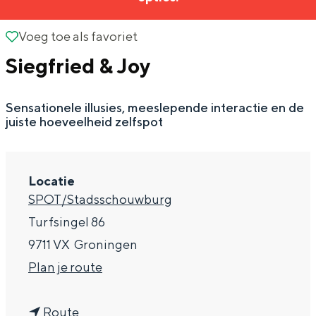
g
Wat ga jij doen?
e
Voeg toe als favoriet
Voeg toe als favoriet
Zomerwandelingen in Groningen
Siegfried & Joy
Zwemplekken
Sensationele illusies, meeslepende interactie en de
DIT IS GRONINGEN
juiste hoeveelheid zelfspot
Locatie
SPOT/Stadsschouwburg
Turfsingel 86
9711 VX
Groningen
n
Plan je route
Top 10
a
bezienswaardigheden
n
a
Route