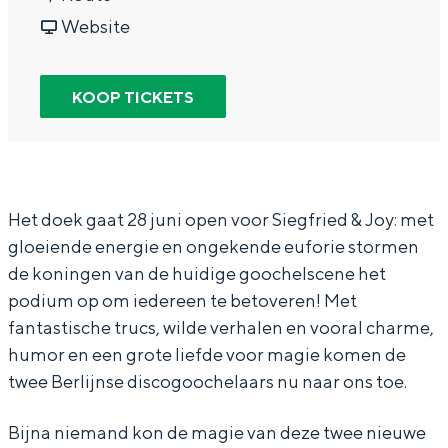
In Groningen ligt het allemaal opvallend
a
v
r
Website
dicht bij elkaar. De levendigheid van de
a
a
S
stad, de stilte van een hofje, de
weidsheid van het ommeland en de
r
n
i
KOOP TICKETS
sporen van een eeuwenoud verleden.
S
S
e
Stad
i
i
g
Provincie
e
e
f
g
g
r
Waddenkust
Het doek gaat 28 juni open voor Siegfried & Joy: met
gloeiende energie en ongekende euforie stormen
f
f
i
Natuurgebieden
de koningen van de huidige goochelscene het
r
r
e
podium op om iedereen te betoveren! Met
i
i
d
WAT TE DOEN
fantastische trucs, wilde verhalen en vooral charme,
e
e
&
humor en een grote liefde voor magie komen de
d
d
J
twee Berlijnse discogoochelaars nu naar ons toe.
&
&
o
Bijna niemand kon de magie van deze twee nieuwe
J
J
y