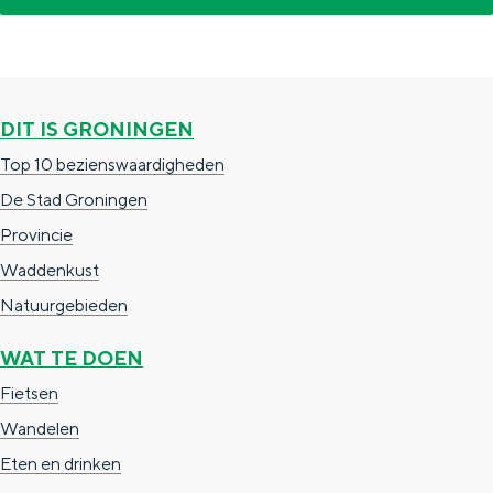
e
h
S
r
e
i
t
E
e
a
n
z
DIT IS GRONINGEN
a
g
u
Top 10 bezienswaardigheden
l
l
r
De Stad Groningen
H
i
d
Provincie
u
s
e
Waddenkust
i
h
u
Natuurgebieden
d
p
t
WAT TE DOEN
i
a
s
Fietsen
g
g
c
Wandelen
e
e
h
Eten en drinken
t
e