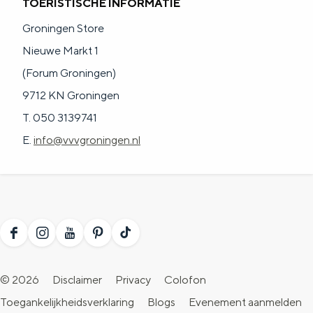
TOERISTISCHE INFORMATIE
Groningen Store
Nieuwe Markt 1
(Forum Groningen)
9712 KN Groningen
T. 050 3139741
E.
info@vvvgroningen.nl
F
I
Y
P
T
a
n
o
i
i
© 2026
Disclaimer
Privacy
Colofon
c
s
u
n
k
Toegankelijkheidsverklaring
Blogs
Evenement aanmelden
e
t
T
t
T