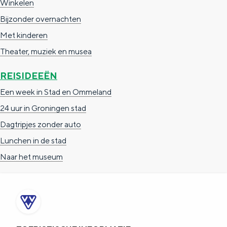
Winkelen
a
n
Bijzonder overnachten
a
S
Met kinderen
l
e
Theater, muziek en musea
:
i
N
t
REISIDEEËN
e
e
Een week in Stad en Ommeland
d
24 uur in Groningen stad
e
Dagtripjes zonder auto
r
Lunchen in de stad
l
Naar het museum
a
n
d
s