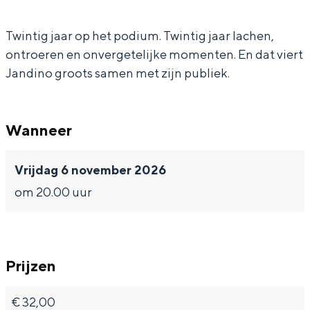
o
d
n
n
In Groningen ligt het allemaal opvallend
dicht bij elkaar. De levendigheid van de
i
d
o
Twintig jaar op het podium. Twintig jaar lachen,
stad, de stilte van een hofje, de
ontroeren en onvergetelijke momenten. En dat viert
n
i
weidsheid van het ommeland en de
Jandino groots samen met zijn publiek.
sporen van een eeuwenoud verleden.
o
n
o
Stad
Provincie
Wanneer
Waddenkust
Vrijdag 6 november 2026
Natuurgebieden
om 20.00 uur
WAT TE DOEN
Prijzen
€ 32,00