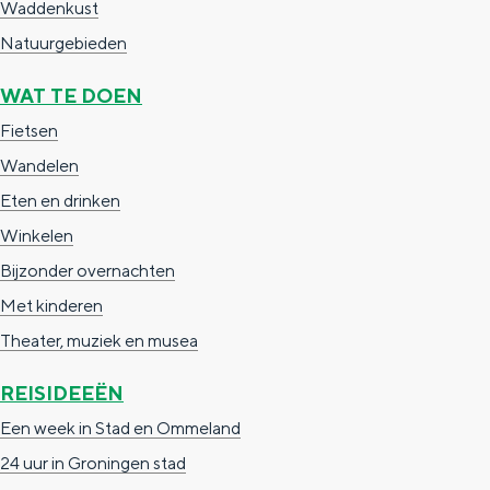
Waddenkust
e
h
S
Natuurgebieden
r
e
i
t
E
e
WAT TE DOEN
a
n
z
Fietsen
a
g
u
Wandelen
l
l
r
Eten en drinken
H
i
d
Winkelen
u
s
e
Bijzonder overnachten
i
h
u
Met kinderen
d
p
t
Theater, muziek en musea
i
a
s
REISIDEEËN
g
g
c
Een week in Stad en Ommeland
e
e
h
24 uur in Groningen stad
t
e