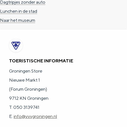
Dagtripjes zonder auto
a
n
Lunchen in de stad
a
S
Naar het museum
l
e
:
i
N
t
e
e
d
TOERISTISCHE INFORMATIE
e
Groningen Store
r
Nieuwe Markt 1
l
(Forum Groningen)
a
9712 KN Groningen
n
T. 050 3139741
d
E.
info@vvvgroningen.nl
s