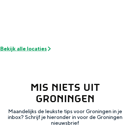
Met kinderen
Theater, muziek en musea
REISIDEEËN
Een week in Stad en Ommeland
Bekijk alle locaties
Een dag op pad in Groningen stad
MIS NIETS UIT
GRONINGEN
Maandelijks de leukste tips voor Groningen in je
inbox? Schrijf je hieronder in voor de Groningen
Dagtripjes zonder auto
nieuwsbrief