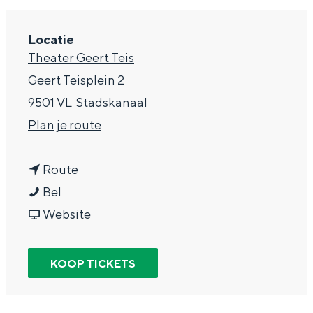
g
Wat ga jij doen?
e
Locatie
Zomerwandelingen in Groningen
Theater Geert Teis
Zwemplekken
Geert Teisplein 2
9501 VL
Stadskanaal
DIT IS GRONINGEN
n
Plan je route
a
n
a
Route
J
a
r
Bel
a
a
v
J
Website
n
r
a
a
d
J
n
n
KOOP TICKETS
Top 10
i
a
J
d
bezienswaardigheden
n
n
a
i