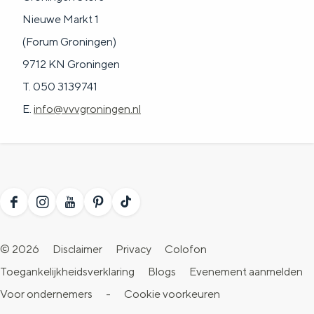
Nieuwe Markt 1
(Forum Groningen)
9712 KN Groningen
T. 050 3139741
E.
info@vvvgroningen.nl
F
I
Y
P
T
a
n
o
i
i
© 2026
Disclaimer
Privacy
Colofon
c
s
u
n
k
Toegankelijkheidsverklaring
Blogs
Evenement aanmelden
e
t
T
t
T
Voor ondernemers
-
Cookie voorkeuren
b
a
u
e
o