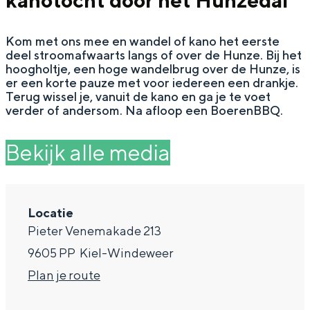
kanotocht door het Hunzedal
g
Wat ga jij doen?
e
Kom met ons mee en wandel of kano het eerste
Zomerwandelingen in Groningen
deel stroomafwaarts langs of over de Hunze. Bij het
Zwemplekken
hoogholtje, een hoge wandelbrug over de Hunze, is
er een korte pauze met voor iedereen een drankje.
Terug wissel je, vanuit de kano en ga je te voet
verder of andersom. Na afloop een BoerenBBQ.
DIT IS GRONINGEN
Bekijk alle media
Locatie
Pieter Venemakade 213
9605 PP
Kiel-Windeweer
n
Plan je route
Top 10
bezienswaardigheden
a