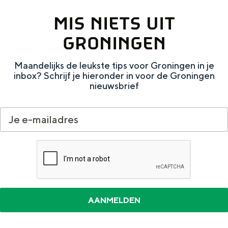
a
n
MIS NIETS UIT
a
S
GRONINGEN
l
e
:
i
Maandelijks de leukste tips voor Groningen in je
N
t
inbox? Schrijf je hieronder in voor de Groningen
nieuwsbrief
e
e
d
e
r
l
a
n
d
s