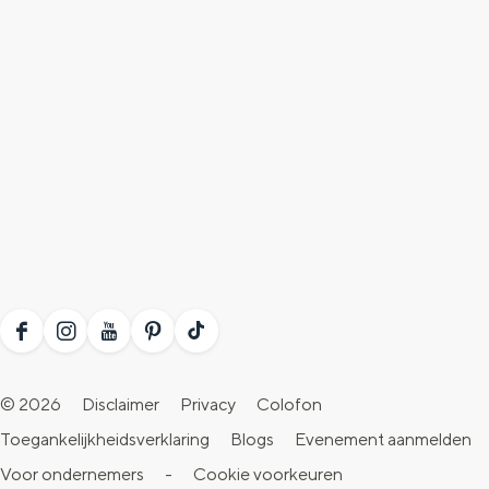
F
I
Y
P
T
a
n
o
i
i
© 2026
Disclaimer
Privacy
Colofon
c
s
u
n
k
Toegankelijkheidsverklaring
Blogs
Evenement aanmelden
e
t
T
t
T
Voor ondernemers
-
Cookie voorkeuren
b
a
u
e
o