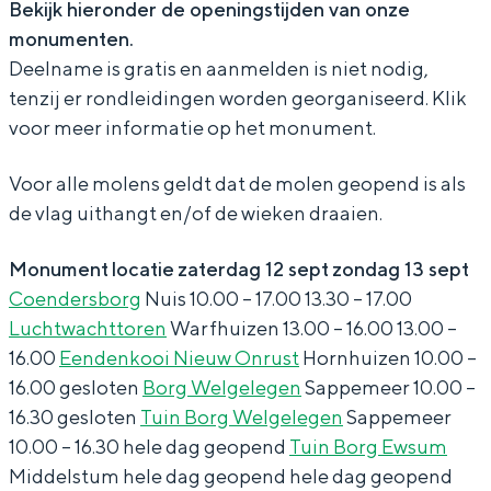
Bekijk hieronder de openingstijden van onze
n
t
n
e
n
monumenten.
d
e
t
n
d
Deelname is gratis en aanmelden is niet nodig,
a
n
e
t
a
tenzij er rondleidingen worden georganiseerd. Klik
g
d
n
e
g
Bijzonder overnachten
voor meer informatie op het monument.
e
a
d
n
e
Overnachten was nog nooit zo leuk. Van
Voor alle molens geldt dat de molen geopend is als
n
g
a
d
n
slapen in een voormalige graanzolder
de vlag uithangt en/of de wieken draaien.
van een molen tot overnachten in een
b
e
g
a
b
iglo van stro: Groningen biedt voor ieder
i
n
e
g
i
wat wils.
Monument
locatie
zaterdag 12 sept
zondag 13 sept
j
b
n
e
j
Coendersborg
Nuis 10.00 – 17.00 13.30 – 17.00
Fietsen
Luchtwachttoren
Warfhuizen 13.00 – 16.00 13.00 –
H
i
b
n
H
Wandelen
16.00
Eendenkooi Nieuw Onrust
Hornhuizen 10.00 –
e
j
i
b
e
Eten & drinken
16.00 gesloten
Borg Welgelegen
Sappemeer 10.00 –
t
H
j
i
t
16.30 gesloten
Tuin Borg Welgelegen
Sappemeer
Winkelen
G
e
H
j
G
10.00 – 16.30 hele dag geopend
Tuin Borg Ewsum
Overnachten
r
t
e
H
r
Middelstum hele dag geopend hele dag geopend