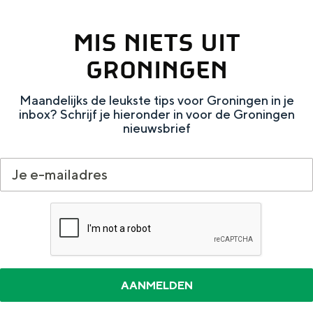
a
n
a
S
MIS NIETS UIT
l
e
GRONINGEN
:
i
N
t
Maandelijks de leukste tips voor Groningen in je
inbox? Schrijf je hieronder in voor de Groningen
e
e
nieuwsbrief
d
e
r
l
a
n
d
s