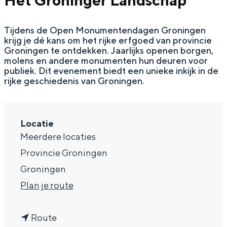
Het Groninger Landschap
g
Wat ga jij doen?
e
Tijdens de Open Monumentendagen Groningen
Zomerwandelingen in Groningen
krijg je dé kans om het rijke erfgoed van provincie
Zwemplekken
Groningen te ontdekken. Jaarlijks openen borgen,
molens en andere monumenten hun deuren voor
publiek. Dit evenement biedt een unieke inkijk in de
rijke geschiedenis van Groningen.
DIT IS GRONINGEN
Locatie
Meerdere locaties
Provincie Groningen
Groningen
n
Plan je route
a
Top 10
bezienswaardigheden
n
a
Route