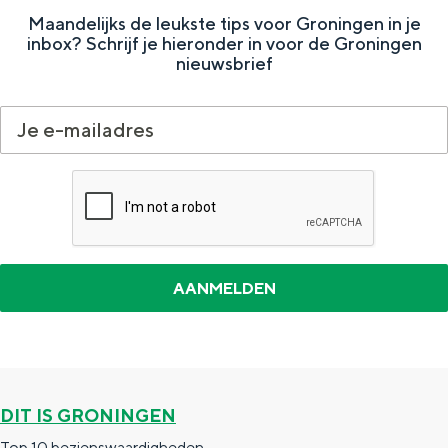
e
h
S
Maandelijks de leukste tips voor Groningen in je
inbox? Schrijf je hieronder in voor de Groningen
r
e
i
nieuwsbrief
t
E
e
a
n
z
a
g
u
l
l
r
H
i
d
u
s
e
i
h
u
d
p
t
i
a
s
g
g
c
e
e
h
DIT IS GRONINGEN
t
e
Top 10 bezienswaardigheden