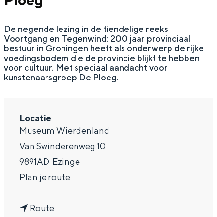
Ploeg
g
Wat ga jij doen?
e
De negende lezing in de tiendelige reeks
Zomerwandelingen in Groningen
Voortgang en Tegenwind: 200 jaar provinciaal
Zwemplekken
bestuur in Groningen heeft als onderwerp de rijke
voedingsbodem die de provincie blijkt te hebben
voor cultuur. Met speciaal aandacht voor
kunstenaarsgroep De Ploeg.
DIT IS GRONINGEN
Locatie
Museum Wierdenland
Van Swinderenweg 10
9891AD
Ezinge
n
Plan je route
a
Top 10
bezienswaardigheden
n
a
Route