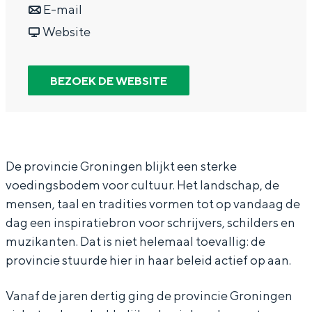
a
n
r
E-mail
In Groningen ligt het allemaal opvallend
dicht bij elkaar. De levendigheid van de
a
a
v
V
Website
stad, de stilte van een hofje, de
r
a
a
o
weidsheid van het ommeland en de
sporen van een eeuwenoud verleden.
V
r
n
o
BEZOEK DE WEBSITE
o
V
V
r
Stad
o
o
o
t
Provincie
r
o
o
g
Waddenkust
t
r
r
a
De provincie Groningen blijkt een sterke
Natuurgebieden
voedingsbodem voor cultuur. Het landschap, de
g
t
t
n
mensen, taal en tradities vormen tot op vandaag de
a
g
g
g
WAT TE DOEN
dag een inspiratiebron voor schrijvers, schilders en
n
a
a
e
muzikanten. Dat is niet helemaal toevallig: de
g
n
n
n
provincie stuurde hier in haar beleid actief op aan.
e
g
g
T
Vanaf de jaren dertig ging de provincie Groningen
n
e
e
e