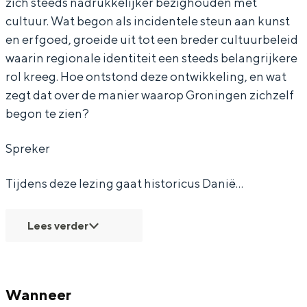
zich steeds nadrukkelijker bezighouden met
T
n
n
g
cultuur. Wat begon als incidentele steun aan kunst
e
T
T
e
en erfgoed, groeide uit tot een breder cultuurbeleid
g
e
e
n
waarin regionale identiteit een steeds belangrijkere
e
g
g
w
Bijzonder overnachten
rol kreeg. Hoe ontstond deze ontwikkeling, en wat
zegt dat over de manier waarop Groningen zichzelf
n
e
e
i
Overnachten was nog nooit zo leuk. Van
begon te zien?
w
n
n
n
slapen in een voormalige graanzolder
van een molen tot overnachten in een
i
w
w
d
Spreker
iglo van stro: Groningen biedt voor ieder
n
i
i
–
wat wils.
Tijdens deze lezing gaat historicus Danië…
d
n
n
D
Fietsen
–
d
d
e
Wandelen
Lees verder
D
–
–
P
Eten & drinken
e
D
D
l
Winkelen
P
e
e
o
Overnachten
Wanneer
l
P
P
e