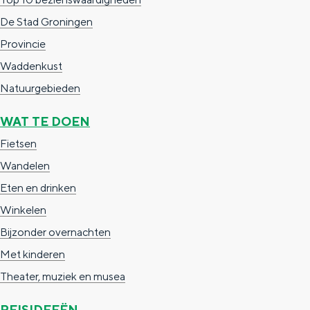
a
n
De Stad Groningen
a
S
Provincie
l
e
Waddenkust
:
i
Natuurgebieden
N
t
e
e
WAT TE DOEN
d
Fietsen
e
Wandelen
r
Eten en drinken
l
Winkelen
a
Bijzonder overnachten
n
Met kinderen
d
Theater, muziek en musea
s
REISIDEEËN