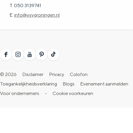
T. 050 3139741
E.
info@vvvgroningen.nl
F
I
Y
P
T
a
n
o
i
i
© 2026
Disclaimer
Privacy
Colofon
c
s
u
n
k
Toegankelijkheidsverklaring
Blogs
Evenement aanmelden
e
t
T
t
T
Voor ondernemers
-
Cookie voorkeuren
b
a
u
e
o
o
g
b
r
k
o
r
e
e
V
k
a
V
s
i