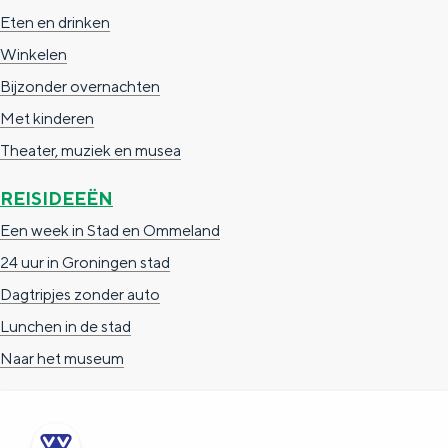
e
h
S
Eten en drinken
r
e
i
Winkelen
t
E
e
Bijzonder overnachten
a
n
z
Met kinderen
a
g
u
Theater, muziek en musea
l
l
r
REISIDEEËN
H
i
d
Een week in Stad en Ommeland
u
s
e
24 uur in Groningen stad
i
h
u
Dagtripjes zonder auto
d
p
t
Lunchen in de stad
i
a
s
Naar het museum
g
g
c
e
e
h
t
e