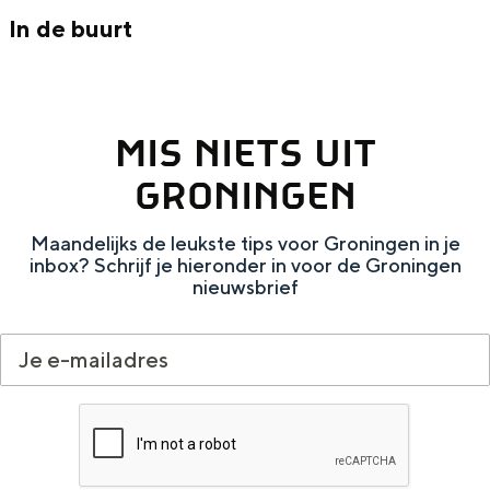
Met kinderen
r
e
m
s
r
In de buurt
Theater, muziek en musea
e
e
m
r
e
e
REISIDEEËN
r
e
MIS NIETS UIT
Een week in Stad en Ommeland
r
GRONINGEN
Een dag op pad in Groningen stad
Maandelijks de leukste tips voor Groningen in je
inbox? Schrijf je hieronder in voor de Groningen
nieuwsbrief
Dagtripjes zonder auto