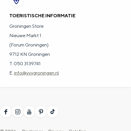
a
n
a
S
TOERISTISCHE INFORMATIE
l
e
Groningen Store
:
i
Nieuwe Markt 1
N
t
(Forum Groningen)
e
e
9712 KN Groningen
d
T. 050 3139741
e
E.
info@vvvgroningen.nl
r
l
a
n
F
I
Y
P
T
d
a
n
o
i
i
s