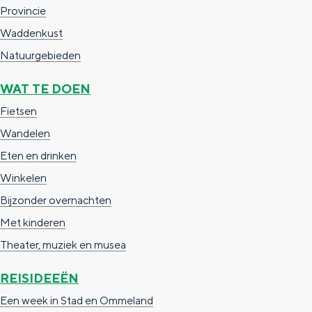
e
h
S
Provincie
r
e
i
Waddenkust
t
E
e
Natuurgebieden
a
n
z
WAT TE DOEN
a
g
u
Fietsen
l
l
r
Wandelen
H
i
d
Eten en drinken
u
s
e
Winkelen
i
h
u
Bijzonder overnachten
d
p
t
Met kinderen
i
a
s
Theater, muziek en musea
g
g
c
e
e
h
REISIDEEËN
t
e
Een week in Stad en Ommeland