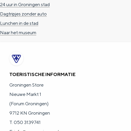
a
n
24 uur in Groningen stad
a
S
Dagtripjes zonder auto
l
e
Lunchen in de stad
:
i
Naar het museum
N
t
e
e
d
e
TOERISTISCHE INFORMATIE
r
Groningen Store
l
Nieuwe Markt 1
a
(Forum Groningen)
n
9712 KN Groningen
d
T. 050 3139741
s