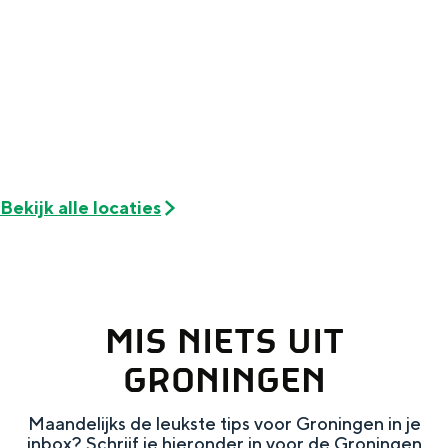
Met kinderen
Theater, muziek en musea
REISIDEEËN
Een week in Stad en Ommeland
Een dag op pad in Groningen stad
Bekijk alle locaties
MIS NIETS UIT
GRONINGEN
Dagtripjes zonder auto
Maandelijks de leukste tips voor Groningen in je
inbox? Schrijf je hieronder in voor de Groningen