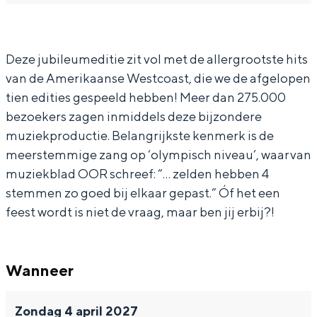
W
e
t
o
W
In Groningen ligt het allemaal opvallend
dicht bij elkaar. De levendigheid van de
e
l
e
t
e
stad, de stilte van een hofje, de
s
W
l
e
s
Deze jubileumeditie zit vol met de allergrootste hits
weidsheid van het ommeland en de
sporen van een eeuwenoud verleden.
van de Amerikaanse Westcoast, die we de afgelopen
t
e
W
l
t
tien edities gespeeld hebben! Meer dan 275.000
c
s
e
W
c
Stad
bezoekers zagen inmiddels deze bijzondere
o
t
s
e
o
Provincie
muziekproductie. Belangrijkste kenmerk is de
a
c
t
s
a
Waddenkust
meerstemmige zang op ‘olympisch niveau’, waarvan
s
o
c
t
s
muziekblad OOR schreef: “… zelden hebben 4
Natuurgebieden
stemmen zo goed bij elkaar gepast.” Óf het een
t
a
o
c
t
feest wordt is niet de vraag, maar ben jij erbij?!
2
s
a
o
2
WAT TE DOEN
0
t
s
a
0
Y
2
t
s
Y
Wanneer
e
0
2
t
e
a
Y
0
2
a
Zondag 4 april 2027