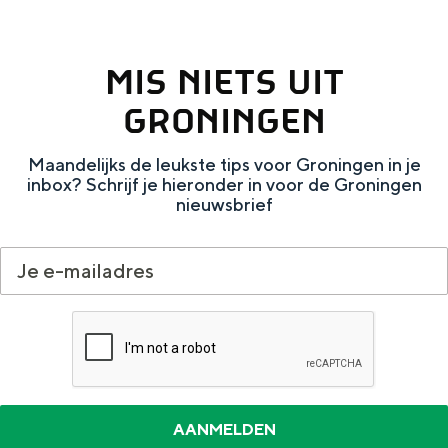
Met kinderen
Theater, muziek en musea
MIS NIETS UIT
REISIDEEËN
GRONINGEN
Een week in Stad en Ommeland
Maandelijks de leukste tips voor Groningen in je
Een dag op pad in Groningen stad
inbox? Schrijf je hieronder in voor de Groningen
nieuwsbrief
Dagtripjes zonder auto