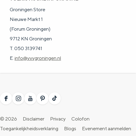
a
n
Groningen Store
a
S
Nieuwe Markt 1
l
e
(Forum Groningen)
:
i
9712 KN Groningen
N
t
T. 050 3139741
e
e
E.
info@vvvgroningen.nl
d
e
r
l
a
F
I
Y
P
T
n
a
n
o
i
i
© 2026
Disclaimer
Privacy
Colofon
d
c
s
u
n
k
Toegankelijkheidsverklaring
Blogs
Evenement aanmelden
s
e
t
T
t
T