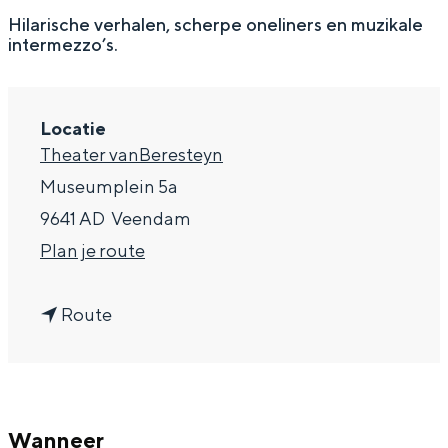
g
Wat ga jij doen?
Hilarische verhalen, scherpe oneliners en muzikale
intermezzo’s.
e
Zomerwandelingen in Groningen
Zwemplekken
Locatie
Theater vanBeresteyn
DIT IS GRONINGEN
Museumplein 5a
9641 AD
Veendam
n
Plan je route
a
n
a
Route
a
r
a
M
Top 10
r
a
bezienswaardigheden
Wanneer
M
r