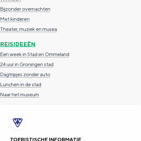
e
h
S
Bijzonder overnachten
r
e
i
Met kinderen
t
E
e
Theater, muziek en musea
a
n
z
REISIDEEËN
a
g
u
Een week in Stad en Ommeland
l
l
r
24 uur in Groningen stad
H
i
d
Dagtripjes zonder auto
u
s
e
Lunchen in de stad
i
h
u
Naar het museum
d
p
t
i
a
s
g
g
c
e
e
h
t
e
TOERISTISCHE INFORMATIE