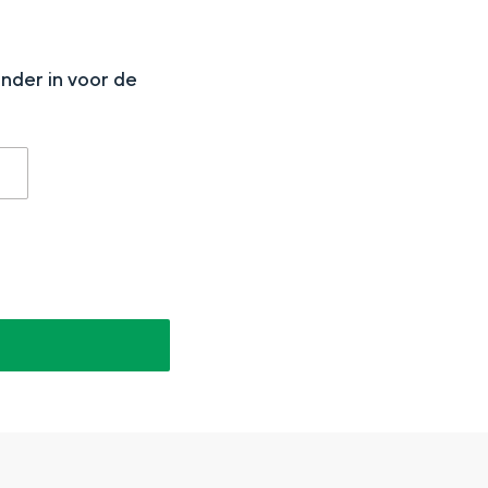
N
onder in voor de
aan de Waddenzee, midden in het groen of bij een schattig