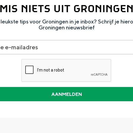
MIS NIETS UIT GRONINGE
leukste tips voor Groningen in je inbox? Schrijf je hier
Groningen nieuwsbrief
Dagtripjes zonder auto
veranderlijke landschap. Binen een mum van tijd sta je vanuit de stad 