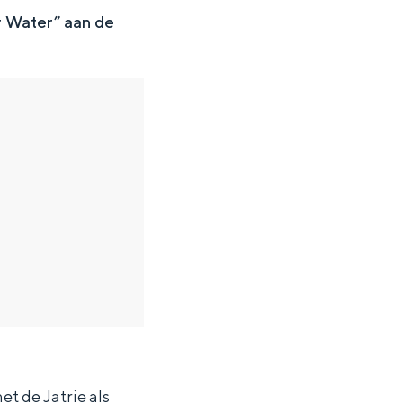
r Water” aan de
en
n hofje, de weidsheid van het ommeland en de sporen van een
et de Jatrie als