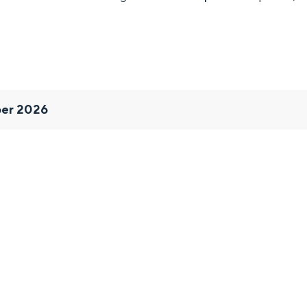
ber 2026
Bijzonder overnachten
. Van slapen in een voormalige graanzolder van een molen tot overnach