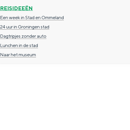
g
g
c
REISIDEEËN
e
e
h
Een week in Stad en Ommeland
t
e
24 uur in Groningen stad
a
n
Dagtripjes zonder auto
a
S
Lunchen in de stad
l
e
Naar het museum
:
i
N
t
e
e
d
TOERISTISCHE INFORMATIE
e
Groningen Store
r
Nieuwe Markt 1
l
(Forum Groningen)
a