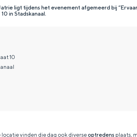
trie ligt tijdens het evenement afgemeerd bij “Ervaa
10 in Stadskanaal.
aat 10
kanaal
Top 10 bezienswaardighed
allend dicht bij elkaar. De levendigheid van de stad, de stilte van ee
 locatie vinden die dag ook diverse
optredens
plaats, m