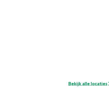
Fietsen
Wandelen
Eten & drinken
Winkelen
Overnachten
Met kinderen
Theater, muziek en musea
REISIDEEËN
Een week in Stad en Ommel
Bekijk alle locaties
Een dag op pad in Groninge