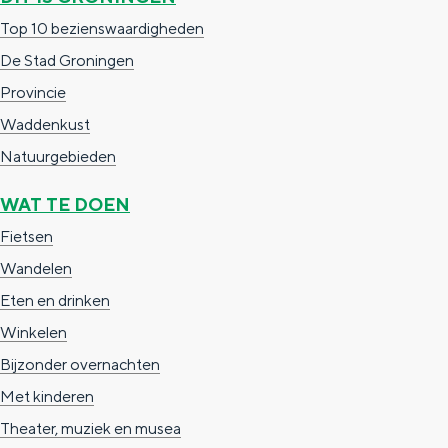
c
t
h
Top 10 bezienswaardigheden
t
o
e
De Stad Groningen
e
t
n
Provincie
e
h
S
Waddenkust
r
e
i
Natuurgebieden
t
E
e
WAT TE DOEN
a
n
z
Fietsen
a
g
u
Wandelen
l
l
r
Eten en drinken
H
i
d
Winkelen
u
s
e
Bijzonder overnachten
i
h
u
Met kinderen
d
p
t
Theater, muziek en musea
i
a
s