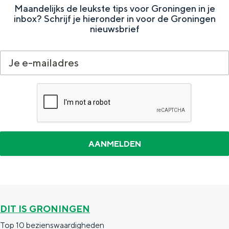
e
h
S
Maandelijks de leukste tips voor Groningen in je
inbox? Schrijf je hieronder in voor de Groningen
r
e
i
nieuwsbrief
t
E
e
a
n
z
a
g
u
l
l
r
H
i
d
u
s
e
i
h
u
d
p
t
i
a
s
g
g
c
e
e
h
DIT IS GRONINGEN
t
e
Top 10 bezienswaardigheden