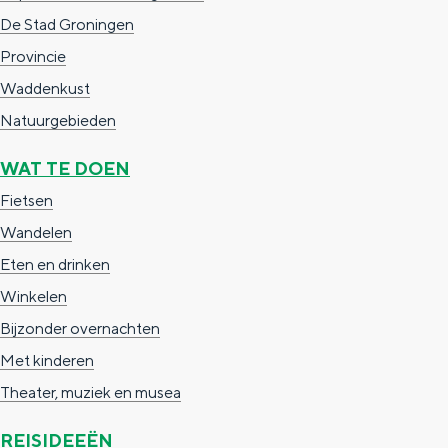
a
n
De Stad Groningen
a
S
Provincie
l
e
Waddenkust
:
i
Natuurgebieden
N
t
WAT TE DOEN
e
e
Fietsen
d
Wandelen
e
Eten en drinken
r
Winkelen
l
Bijzonder overnachten
a
Met kinderen
n
Theater, muziek en musea
d
s
REISIDEEËN