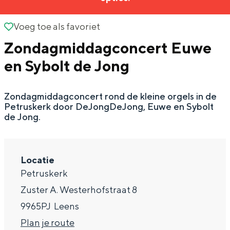
g
Wat ga jij doen?
e
Voeg toe als favoriet
Voeg toe als favoriet
Zomerwandelingen in Groningen
Zondagmiddagconcert Euwe
Zwemplekken
en Sybolt de Jong
DIT IS GRONINGEN
Zondagmiddagconcert rond de kleine orgels in de
Petruskerk door DeJongDeJong, Euwe en Sybolt
de Jong.
Locatie
Petruskerk
Zuster A. Westerhofstraat 8
Top 10
9965PJ
Leens
bezienswaardigheden
n
Plan je route