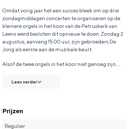
g
d
d
i
g
Omdat vorig jaar het een succes bleek om op drie
c
a
d
d
c
zondagmiddagen concerten te organiseren op de
o
g
a
d
o
kleinere orgels in het koor van de Petruskerk van
Bijzonder overnachten
n
c
g
a
n
Leens werd besloten dit opnieuw te doen. Zondag 2
augustus, aanvang 15.00 uur, zijn gebroeders De
c
o
c
g
c
Overnachten was nog nooit zo leuk. Van
Jong als eerste aan de muzikale beurt.
slapen in een voormalige graanzolder
e
n
o
c
e
van een molen tot overnachten in een
r
c
n
o
r
iglo van stro: Groningen biedt voor ieder
Alsof de twee orgels in het koor niet genoeg zijn, …
t
e
c
n
t
wat wils.
E
r
e
c
E
Fietsen
Lees verder
u
t
r
e
u
Wandelen
w
E
t
r
w
Eten & drinken
e
u
E
t
e
Prijzen
Winkelen
e
w
u
E
e
Overnachten
n
e
w
u
n
Regulier