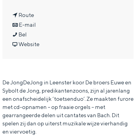
a
In Groningen ligt het allemaal opvallend
dicht bij elkaar. De levendigheid van de
n
a
Route
stad, de stilte van een hofje, de
a
n
r
E-mail
weidsheid van het ommeland en de
sporen van een eeuwenoud verleden.
Z
a
a
Z
Bel
o
r
a
v
o
Website
Stad
n
Z
r
a
n
Provincie
d
o
Z
n
d
Waddenkust
a
n
o
Z
a
Natuurgebieden
De JongDeJong in Leenster koor De broers Euwe en
g
d
n
o
g
Sybolt de Jong, predikantenzoons, zijn al jarenlang
m
a
d
n
m
WAT TE DOEN
een onafscheidelijk ‘toetsenduo’. Ze maakten furore
i
g
a
d
i
met cd-opnamen – op fraaie orgels – met
d
m
g
a
d
gearrangeerde delen uit cantates van Bach. Dit
d
i
m
g
d
spelen zij dan op uiterst muzikale wijze vierhandig
a
d
i
m
a
en viervoetig.