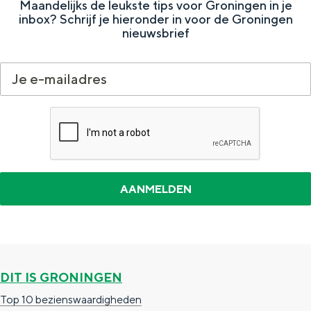
Maandelijks de leukste tips voor Groningen in je
e
h
S
inbox? Schrijf je hieronder in voor de Groningen
r
e
i
nieuwsbrief
t
E
e
a
n
z
a
g
u
l
l
r
H
i
d
u
s
e
i
h
u
d
p
t
i
a
s
g
g
c
e
e
h
DIT IS GRONINGEN
t
e
Top 10 bezienswaardigheden