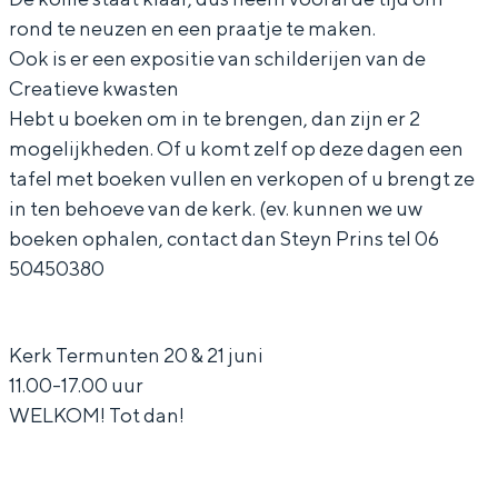
e
k
r
a
e
rond te neuzen en een praatje te maken.
n
t
k
r
n
Ook is er een expositie van schilderijen van de
Creatieve kwasten
e
e
t
k
e
Hebt u boeken om in te brengen, dan zijn er 2
Bijzonder overnachten
x
n
e
t
x
mogelijkheden. Of u komt zelf op deze dagen een
p
e
n
e
p
Overnachten was nog nooit zo leuk. Van
tafel met boeken vullen en verkopen of u brengt ze
slapen in een voormalige graanzolder
o
x
e
n
o
in ten behoeve van de kerk. (ev. kunnen we uw
van een molen tot overnachten in een
s
p
x
e
s
boeken ophalen, contact dan Steyn Prins tel 06
iglo van stro: Groningen biedt voor ieder
i
o
p
x
i
50450380
wat wils.
t
s
o
p
t
Fietsen
i
i
s
o
i
Wandelen
Kerk Termunten 20 & 21 juni
e
t
i
s
e
11.00-17.00 uur
Eten & drinken
s
i
t
i
s
WELKOM! Tot dan!
Winkelen
c
e
i
t
c
Overnachten
h
s
e
i
h