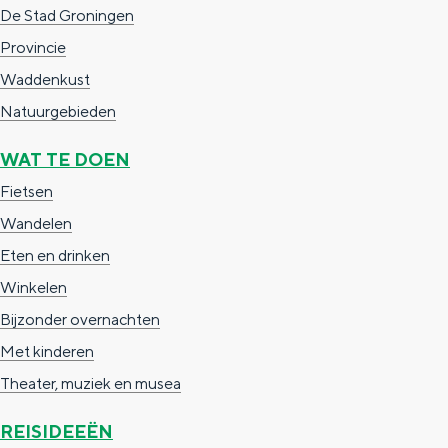
a
n
De Stad Groningen
a
S
Provincie
l
e
Waddenkust
:
i
Natuurgebieden
N
t
WAT TE DOEN
e
e
Fietsen
d
Wandelen
e
Eten en drinken
r
Winkelen
l
Bijzonder overnachten
a
Met kinderen
n
Theater, muziek en musea
d
s
REISIDEEËN