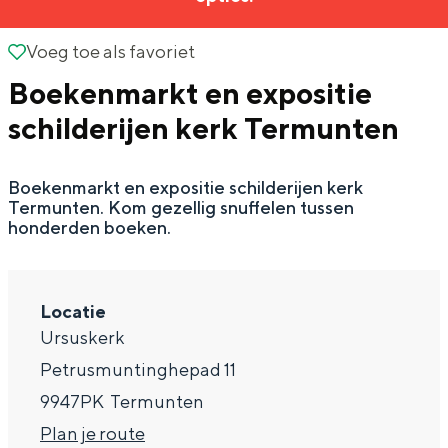
g
Wat ga jij doen?
e
Voeg toe als favoriet
Voeg toe als favoriet
Zomerwandelingen in Groningen
Boekenmarkt en expositie
Zwemplekken
schilderijen kerk Termunten
DIT IS GRONINGEN
Boekenmarkt en expositie schilderijen kerk
Termunten. Kom gezellig snuffelen tussen
honderden boeken.
Locatie
Ursuskerk
Petrusmuntinghepad 11
Top 10
9947PK
Termunten
bezienswaardigheden
n
Plan je route