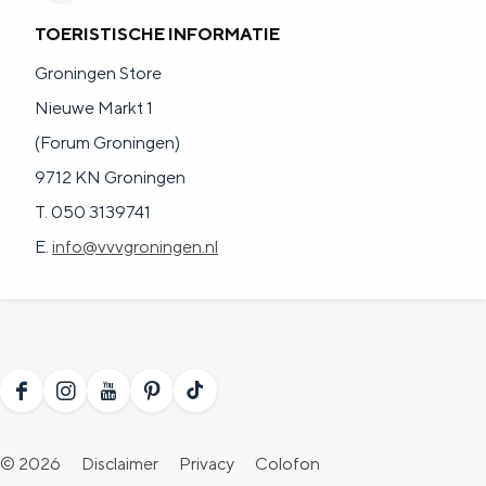
TOERISTISCHE INFORMATIE
Groningen Store
Nieuwe Markt 1
(Forum Groningen)
9712 KN Groningen
T. 050 3139741
E.
info@vvvgroningen.nl
F
I
Y
P
T
a
n
o
i
i
© 2026
Disclaimer
Privacy
Colofon
c
s
u
n
k