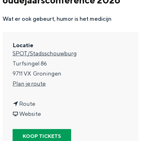
oudejaarsconference 2026
g
Wat ga jij doen?
e
Wat er ook gebeurt, humor is het medicijn
Zomerwandelingen in Groningen
Zwemplekken
Locatie
DIT IS GRONINGEN
SPOT/Stadsschouwburg
Turfsingel 86
9711 VX
Groningen
n
Plan je route
a
n
a
Route
a
v
r
Website
a
a
G
Top 10
bezienswaardigheden
r
n
u
KOOP TICKETS