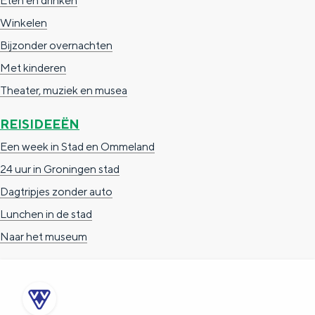
Eten en drinken
a
n
Winkelen
a
S
Bijzonder overnachten
l
e
Met kinderen
:
i
Theater, muziek en musea
N
t
e
e
REISIDEEËN
d
Een week in Stad en Ommeland
e
24 uur in Groningen stad
r
Dagtripjes zonder auto
l
Lunchen in de stad
a
Naar het museum
n
d
s