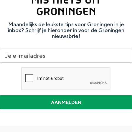
e
h
S
GRONINGEN
r
e
i
t
E
e
Maandelijks de leukste tips voor Groningen in je
inbox? Schrijf je hieronder in voor de Groningen
a
n
z
nieuwsbrief
a
g
u
l
l
r
H
i
d
u
s
e
i
h
u
d
p
t
i
a
s
g
g
c
e
e
h
t
e