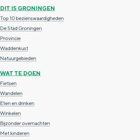
a
n
DIT IS GRONINGEN
a
S
Top 10 bezienswaardigheden
l
e
De Stad Groningen
:
i
Provincie
N
t
Waddenkust
e
e
Natuurgebieden
d
WAT TE DOEN
e
Fietsen
r
Wandelen
l
Eten en drinken
a
Winkelen
n
Bijzonder overnachten
d
Met kinderen
s