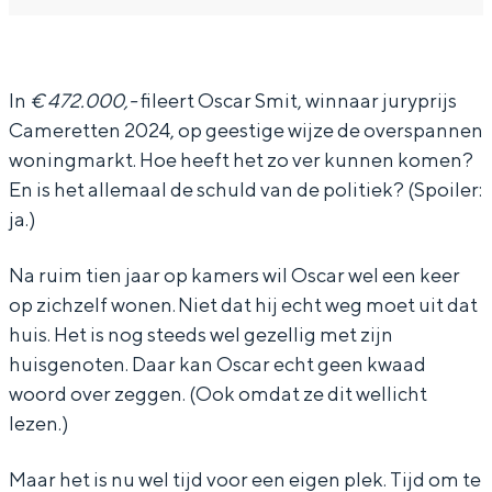
In Groningen ligt het allemaal opvallend
s
s
a
dicht bij elkaar. De levendigheid van de
c
c
r
stad, de stilte van een hofje, de
weidsheid van het ommeland en de
a
a
S
In
€ 472.000,-
fileert Oscar Smit, winnaar juryprijs
sporen van een eeuwenoud verleden.
Cameretten 2024, op geestige wijze de overspannen
r
r
m
woningmarkt. Hoe heeft het zo ver kunnen komen?
Stad
S
S
i
En is het allemaal de schuld van de politiek? (Spoiler:
Provincie
m
m
t
ja.)
i
i
-
Waddenkust
t
t
€
Na ruim tien jaar op kamers wil Oscar wel een keer
Natuurgebieden
op zichzelf wonen. Niet dat hij echt weg moet uit dat
-
-
4
huis. Het is nog steeds wel gezellig met zijn
€
€
7
WAT TE DOEN
huisgenoten. Daar kan Oscar echt geen kwaad
4
4
2
woord over zeggen. (Ook omdat ze dit wellicht
7
7
.
lezen.)
2
2
0
Maar het is nu wel tijd voor een eigen plek. Tijd om te
.
.
0