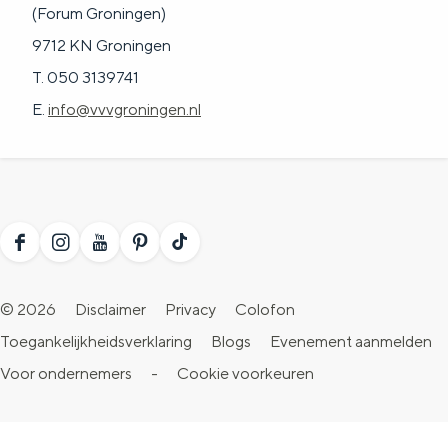
(Forum Groningen)
9712 KN Groningen
T. 050 3139741
E.
info@vvvgroningen.nl
F
I
Y
P
T
a
n
o
i
i
© 2026
Disclaimer
Privacy
Colofon
c
s
u
n
k
Toegankelijkheidsverklaring
Blogs
Evenement aanmelden
e
t
T
t
T
Voor ondernemers
-
Cookie voorkeuren
b
a
u
e
o
o
g
b
r
k