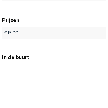
Met kinderen
Theater, muziek en musea
Prijzen
REISIDEEËN
€ 15,00
Een week in Stad en Ommeland
Een dag op pad in Groningen stad
In de buurt
Dagtripjes zonder auto