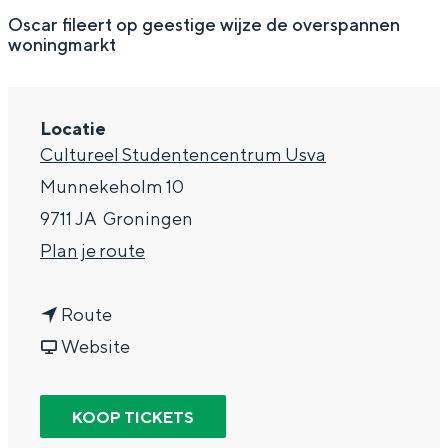
g
Wat ga jij doen?
Oscar fileert op geestige wijze de overspannen
woningmarkt
e
Zomerwandelingen in Groningen
Zwemplekken
Locatie
Cultureel Studentencentrum Usva
DIT IS GRONINGEN
Munnekeholm 10
9711 JA
Groningen
n
Plan je route
a
n
a
Route
a
v
r
Website
a
a
O
Top 10
r
n
s
KOOP TICKETS
bezienswaardigheden
O
O
c