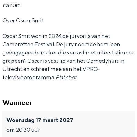
starten.
0
0
0
0
0
Over Oscar Smit
0
0
Bijzonder overnachten
Oscar Smit won in 2024 de juryprijs van het
Cameretten Festival. De jury noemde hem ‘een
Overnachten was nog nooit zo leuk. Van
geëngageerde maker die verrast met uiterst slimme
slapen in een voormalige graanzolder
van een molen tot overnachten in een
grappen’. Oscar is vast lid van het Comedyhuis in
iglo van stro: Groningen biedt voor ieder
Utrecht en schreef mee aan het VPRO-
wat wils.
televisieprogramma
Plakshot
.
Fietsen
Wandelen
Wanneer
Eten & drinken
Winkelen
Woensdag 17 maart 2027
Overnachten
om 20.30 uur