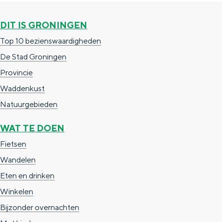
g
g
c
DIT IS GRONINGEN
e
e
h
Top 10 bezienswaardigheden
t
e
De Stad Groningen
a
n
Provincie
a
S
Waddenkust
l
e
Natuurgebieden
:
i
N
t
WAT TE DOEN
e
e
Fietsen
d
Wandelen
e
Eten en drinken
r
Winkelen
l
Bijzonder overnachten
a