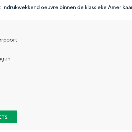
 Indrukwekkend oeuvre binnen de klassieke Amerikaa
rpoort
7
ngen
Top 10 bezienswaardighed
allend dicht bij elkaar. De levendigheid van de stad, de stilte van ee
ETS