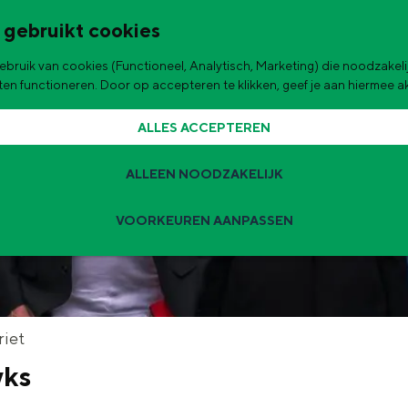
 gebruikt cookies
bruik van cookies (Functioneel, Analytisch, Marketing) die noodzakelij
de stad
aten functioneren. Door op accepteren te klikken, geef je aan hiermee 
ALLES ACCEPTEREN
ALLEEN NOODZAKELIJK
VOORKEUREN AANPASSEN
Zomervakantie tips
 zijn de leukste uitjes voor kinderen in Stad en Ommeland voor deze 
t
riet
wks
ingen