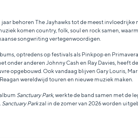
g jaar behoren The Jayhawks tot de meest invloedrijk
muziek komen country, folk, soul en rock samen, waar
kaanse songwriting vertegenwoordigen.
lbums, optredens op festivals als Pinkpop en Primaver
t onder anderen Johnny Cash en Ray Davies, heeft d
vre opgebouwd. Ook vandaag blijven Gary Louris, Mar
’Reagan wereldwijd touren en nieuwe muziek maken.
 album
Sanctuary Park
, werkte de band samen met de l
.
Sanctuary Park
zal in de zomer van 2026 worden uitge
Bijzonder overnachten
. Van slapen in een voormalige graanzolder van een molen tot overnach