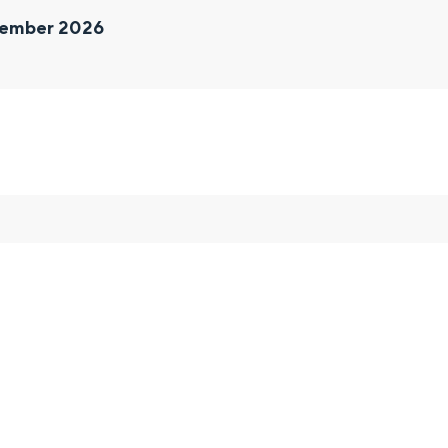
tember 2026
and
n stad