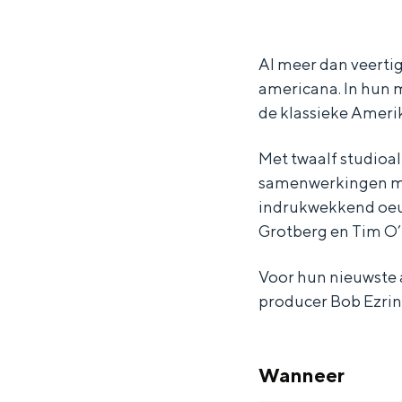
h
h
J
Waddenkust
e
e
a
Natuurgebieden
J
J
y
Al meer dan veerti
americana. In hun 
a
a
h
de klassieke Ameri
WAT TE DOEN
y
y
a
h
h
w
Met twaalf studioa
a
a
k
samenwerkingen me
w
w
s
indrukwekkend oeu
Grotberg en Tim O
k
k
s
s
Voor hun nieuwste
producer Bob Ezrin
Wanneer
Overnachten was nog nooit zo leuk