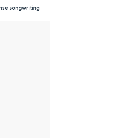
nse songwriting
en
n hofje, de weidsheid van het ommeland en de sporen van een