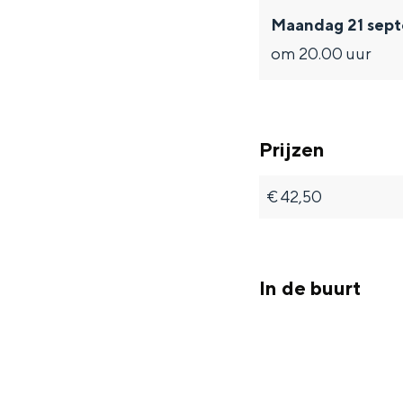
Fietsen
Maandag 21 sep
Wandelen
om 20.00 uur
Eten & drinken
Winkelen
Overnachten
Prijzen
Met kinderen
Theater, muziek en musea
€ 42,50
REISIDEEËN
Een week in Stad en Ommel
In de buurt
Een dag op pad in Groninge