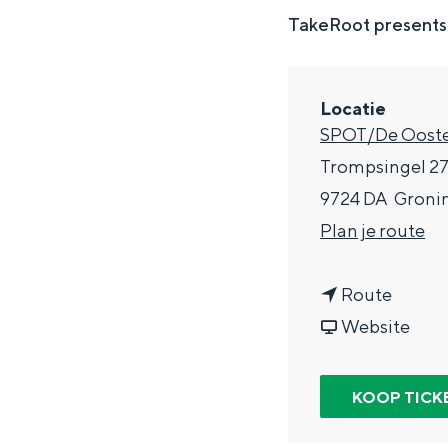
g
TakeRoot presents:
e
DIT IS GRONINGEN
Locatie
SPOT/De Ooste
Trompsingel 2
9724 DA
Groni
n
Plan je route
a
n
a
Route
a
v
r
Website
In Groningen ligt het allemaal opv
a
a
T
eeuwenoud verleden.
r
n
h
KOOP TICK
Stad
T
T
e
Provincie