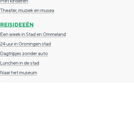
Met kinderen
n
Theater, muziek en musea
d
REISIDEEËN
s
Een week in Stad en Ommeland
24 uur in Groningen stad
Dagtripjes zonder auto
Lunchen in de stad
Naar het museum
TOERISTISCHE INFORMATIE
Groningen Store