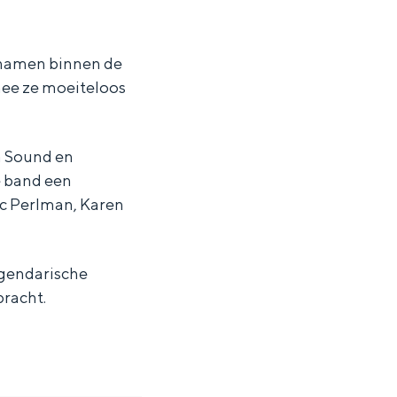
e namen binnen de
mee ze moeiteloos
a Sound en
e band een
c Perlman, Karen
egendarische
bracht.
ten in een iglo van stro: Groningen biedt voor ieder wat wils.