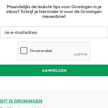
e
h
S
Maandelijks de leukste tips voor Groningen in je
r
e
i
inbox? Schrijf je hieronder in voor de Groningen
nieuwsbrief
t
E
e
a
n
z
a
g
u
l
l
r
H
i
d
u
s
e
i
h
u
d
p
t
i
a
s
g
g
c
e
e
h
DIT IS GRONINGEN
t
e