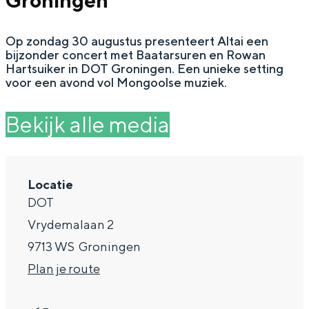
Groningen
g
Wat ga jij doen?
e
Op zondag 30 augustus presenteert Altai een
Zomerwandelingen in Groningen
bijzonder concert met Baatarsuren en Rowan
Zwemplekken
Hartsuiker in DOT Groningen. Een unieke setting
voor een avond vol Mongoolse muziek.
DIT IS GRONINGEN
Bekijk alle media
Locatie
DOT
Vrydemalaan 2
9713 WS
Groningen
n
Plan je route
Top 10
a
bezienswaardigheden