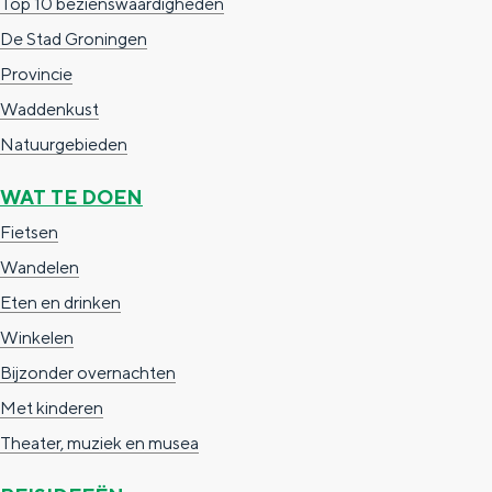
Top 10 bezienswaardigheden
a
n
De Stad Groningen
a
S
Provincie
l
e
Waddenkust
:
i
Natuurgebieden
N
t
e
e
WAT TE DOEN
d
Fietsen
e
Wandelen
r
Eten en drinken
l
Winkelen
a
Bijzonder overnachten
n
Met kinderen
d
Theater, muziek en musea
s