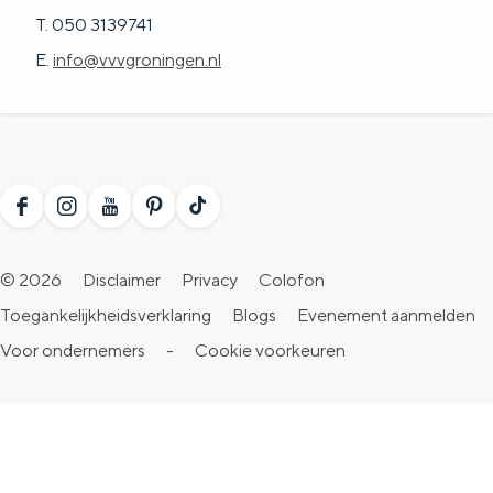
T. 050 3139741
E.
info@vvvgroningen.nl
F
I
Y
P
T
a
n
o
i
i
© 2026
Disclaimer
Privacy
Colofon
c
s
u
n
k
Toegankelijkheidsverklaring
Blogs
Evenement aanmelden
e
t
T
t
T
Voor ondernemers
-
Cookie voorkeuren
b
a
u
e
o
o
g
b
r
k
o
r
e
e
V
k
a
V
s
i