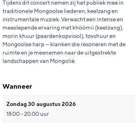
l
e
k
e
l
Tijdens dit concert nemen zij het publiek mee in
traditionele Mongoolse liederen, keelzang en
z
e
e
k
z
instrumentale muziek. Verwacht een intense en
a
l
e
e
a
meeslepende ervaring met khöömii (keelzang),
n
z
l
e
n
Bijzonder overnachten
morin khuur (paardenkopviool), tovshuur en
g
a
z
l
g
Mongoolse harp — klanken die resoneren met de
Overnachten was nog nooit zo leuk. Van
i
n
a
z
i
ruimte en je meenemen naar de uitgestrekte
slapen in een voormalige graanzolder
n
g
n
a
n
landschappen van Mongolië.
van een molen tot overnachten in een
iglo van stro: Groningen biedt voor ieder
D
i
g
n
D
wat wils.
O
n
i
g
O
Wanneer
Fietsen
T
D
n
i
T
Wandelen
G
O
D
n
G
Zondag 30 augustus 2026
Eten & drinken
r
T
O
D
r
18.00 - 20.00 uur
Winkelen
o
G
T
O
o
Overnachten
n
r
G
T
n