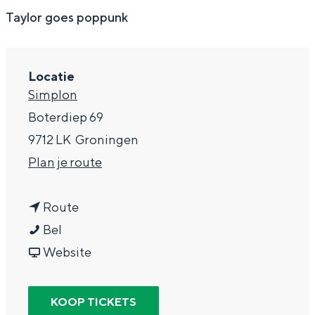
g
Wat ga jij doen?
Taylor goes poppunk
e
Zomerwandelingen in Groningen
Zwemplekken
Locatie
Simplon
DIT IS GRONINGEN
Boterdiep 69
9712 LK
Groningen
n
Plan je route
a
n
a
Route
C
a
r
Bel
a
a
v
C
Website
l
r
a
a
Top 10
l
C
n
l
bezienswaardigheden
KOOP TICKETS