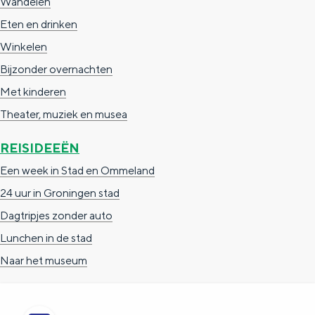
Wandelen
a
n
Eten en drinken
a
S
Winkelen
l
e
Bijzonder overnachten
:
i
Met kinderen
N
t
Theater, muziek en musea
e
e
d
REISIDEEËN
e
Een week in Stad en Ommeland
r
24 uur in Groningen stad
l
Dagtripjes zonder auto
a
Lunchen in de stad
n
Naar het museum
d
s