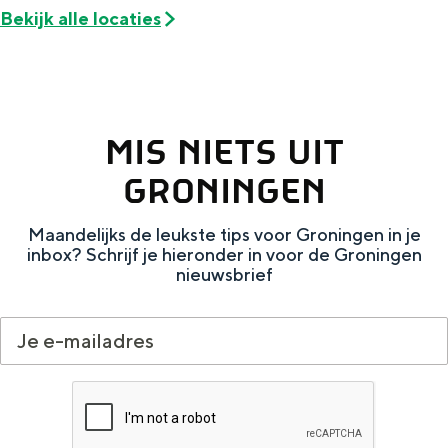
De rijkdom van Groningen is haar
Bekijk alle locaties
veranderlijke landschap. Binen een mum
van tijd sta je vanuit de stad aan de
Waddenzee, midden in het groen of bij
een schattig wierdedorp.
Lunchen in de stad
MIS NIETS UIT
Naar het museum
GRONINGEN
Maandelijks de leukste tips voor Groningen in je
S
n
nl
inbox? Schrijf je hieronder in voor de Groningen
e
l
Nederlands
nieuwsbrief
l
G
G
English
en
Deutsch
de
e
o
e
c
t
h
t
o
e
e
t
n