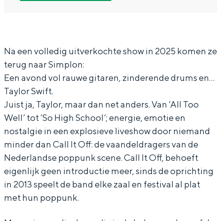
I
a
C
l
In Groningen ligt het allemaal opvallend
t
l
a
I
dicht bij elkaar. De levendigheid van de
stad, de stilte van een hofje, de
O
l
l
t
weidsheid van het ommeland en de
f
I
l
O
Na een volledig uitverkochte show in 2025 komen ze
sporen van een eeuwenoud verleden.
terug naar Simplon:
f
t
I
f
Stad
Een avond vol rauwe gitaren, zinderende drums en…
:
O
t
f
Provincie
Taylor Swift.
T
f
O
:
Juist ja, Taylor, maar dan net anders. Van ‘All Too
Waddenkust
a
f
f
T
Well’ tot ’So High School’; energie, emotie en
Natuurgebieden
y
:
f
a
nostalgie in een explosieve liveshow door niemand
minder dan Call It Off: de vaandeldragers van de
l
T
:
y
WAT TE DOEN
Nederlandse poppunk scene. Call It Off, behoeft
o
a
T
l
eigenlijk geen introductie meer, sinds de oprichting
r
y
a
o
in 2013 speelt de band elke zaal en festival al plat
S
l
y
r
met hun poppunk.
w
o
l
S