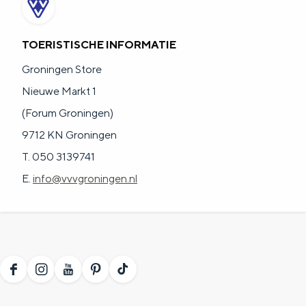
TOERISTISCHE INFORMATIE
Groningen Store
Nieuwe Markt 1
(Forum Groningen)
9712 KN Groningen
T. 050 3139741
E.
info@vvvgroningen.nl
F
I
Y
P
T
a
n
o
i
i