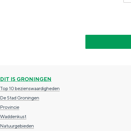
g
g
c
e
e
h
t
e
a
n
a
S
l
e
:
i
N
t
DIT IS GRONINGEN
e
e
Top 10 bezienswaardigheden
d
De Stad Groningen
e
Provincie
r
Waddenkust
l
Natuurgebieden
a