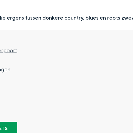
ie ergens tussen donkere country, blues en roots zwe
rpoort
7
ngen
Top 10 bezienswaardighed
allend dicht bij elkaar. De levendigheid van de stad, de stilte van ee
ETS