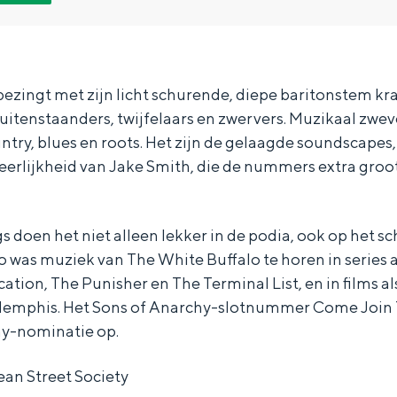
ezingt met zijn licht schurende, diepe baritonstem kr
uitenstaanders, twijfelaars en zwervers. Muzikaal zwe
try, blues en roots. Het zijn de gelaagde soundscapes,
erlijkheid van Jake Smith, die de nummers extra gro
 doen het niet alleen lekker in de podia, ook op het 
 was muziek van The White Buffalo te horen in series a
ication, The Punisher en The Terminal List, en in films al
Memphis. Het Sons of Anarchy-slotnummer Come Join 
Bijzonder overnachten
y-nominatie op.
. Van slapen in een voormalige graanzolder van een molen tot overnach
ean Street Society