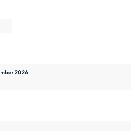
ember 2026
and
n stad