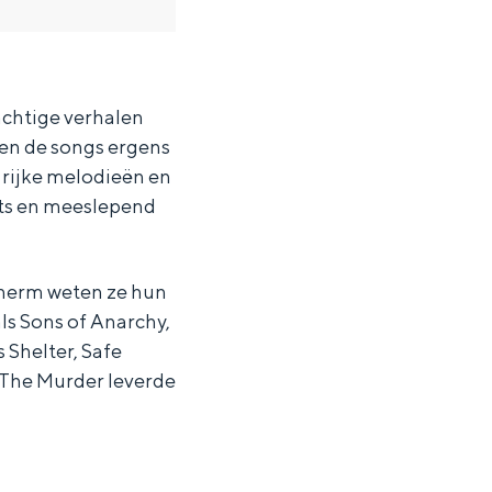
achtige verhalen
ven de songs ergens
 rijke melodieën en
ots en meeslepend
scherm weten ze hun
ls Sons of Anarchy,
s Shelter, Safe
The Murder leverde
ten in een iglo van stro: Groningen biedt voor ieder wat wils.