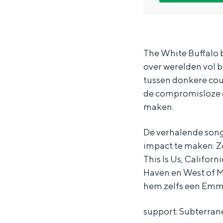
T
T
e
Waddenkust
h
h
W
Natuurgebieden
e
e
h
W
W
i
The White Buffalo b
WAT TE DOEN
over werelden vol b
h
h
t
tussen donkere coun
i
i
e
de compromisloze e
t
t
B
maken.
e
e
u
B
B
f
De verhalende songs
impact te maken. Zo
u
u
f
This Is Us, Californ
f
f
a
Haven en West of 
f
f
l
hem zelfs een Emm
a
a
o
Overnachten was nog nooit zo leuk
support: Subterran
l
l
-