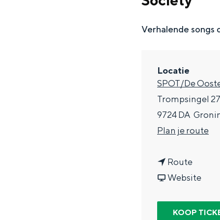
Society
g
e
Verhalende songs d
DIT IS GRONINGEN
Locatie
SPOT/De Ooste
Trompsingel 2
9724 DA
Groni
n
Plan je route
a
n
a
Route
In Groningen ligt het allemaal opv
a
v
r
Website
eeuwenoud verleden.
a
a
T
Stad
r
n
h
KOOP TICK
Provincie