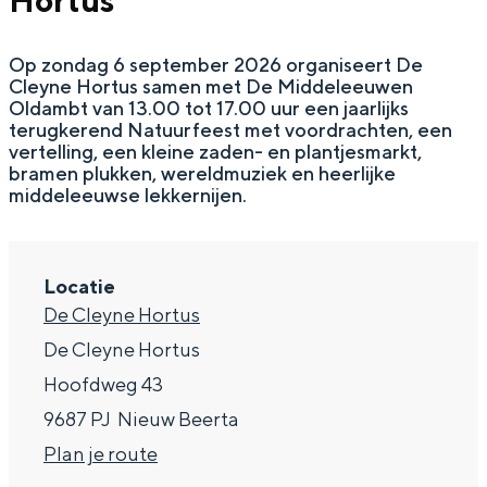
Hortus
g
Wat ga jij doen?
e
Op zondag 6 september 2026 organiseert De
Zomerwandelingen in Groningen
Cleyne Hortus samen met De Middeleeuwen
Zwemplekken
Oldambt van 13.00 tot 17.00 uur een jaarlijks
terugkerend Natuurfeest met voordrachten, een
vertelling, een kleine zaden- en plantjesmarkt,
bramen plukken, wereldmuziek en heerlijke
DIT IS GRONINGEN
middeleeuwse lekkernijen.
Locatie
De Cleyne Hortus
De Cleyne Hortus
Hoofdweg 43
9687 PJ
Nieuw Beerta
Top 10
n
Plan je route
bezienswaardigheden