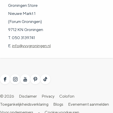
Groningen Store
Nieuwe Markt 1
(Forum Groningen)
9712 KN Groningen
T. 050 3139741
E.
info@vvvgroningen.nl
F
I
Y
P
T
a
n
o
i
i
© 2026
Disclaimer
Privacy
Colofon
c
s
u
n
k
Toegankelijkheidsverklaring
Blogs
Evenement aanmelden
e
t
T
t
T
Voor ondernemers
-
Cookie voorkeuren