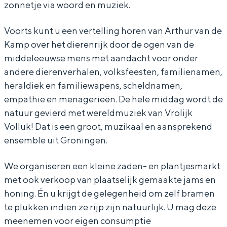
b
s
e
e
b
zonnetje via woord en muziek.
i
t
s
e
i
Voorts kunt u een vertelling horen van Arthur van de
j
b
t
s
j
Kamp over het dierenrijk door de ogen van de
D
i
b
t
D
Bijzonder overnachten
middeleeuwse mens met aandacht voor onder
e
j
i
b
e
andere dierenverhalen, volksfeesten, familienamen,
Overnachten was nog nooit zo leuk. Van
C
D
j
i
C
heraldiek en familiewapens, scheldnamen,
slapen in een voormalige graanzolder
l
e
D
j
l
empathie en menagerieën. De hele middag wordt de
van een molen tot overnachten in een
iglo van stro: Groningen biedt voor ieder
natuur gevierd met wereldmuziek van Vrolijk
e
C
e
D
e
wat wils.
Volluk! Dat is een groot, muzikaal en aansprekend
y
l
C
e
y
ensemble uit Groningen.
Fietsen
n
e
l
C
n
Wandelen
e
y
e
l
e
We organiseren een kleine zaden- en plantjesmarkt
Eten & drinken
H
n
y
e
H
met ook verkoop van plaatselijk gemaakte jams en
honing. Én u krijgt de gelegenheid om zelf bramen
o
e
n
y
o
Winkelen
te plukken indien ze rijp zijn natuurlijk. U mag deze
r
H
e
n
r
Overnachten
meenemen voor eigen consumptie