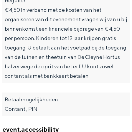
Regulier
De rijkdom van Groningen is haar
veranderlijke landschap. Binen een mum
€ 4,50 In verband met de kosten van het
van tijd sta je vanuit de stad aan de
organiseren van dit evenement vragen wij van u bij
Waddenzee, midden in het groen of bij
een schattig wierdedorp.
binnenkomst een financiële bijdrage van € 4,50
per persoon. Kinderen tot 12 jaar krijgen gratis
Lunchen in de stad
toegang. U betaalt aan het voetpad bij de toegang
Naar het museum
van de tuinen en theetuin van De Cleyne Hortus
halverwege de oprit van het erf. U kunt zowel
S
n
nl
contant als met bankkaart betalen.
e
l
Nederlands
l
G
G
English
en
Deutsch
de
e
o
e
Betaalmogelijkheden
c
t
h
Contant , PIN
t
o
e
e
t
n
event.accessibility