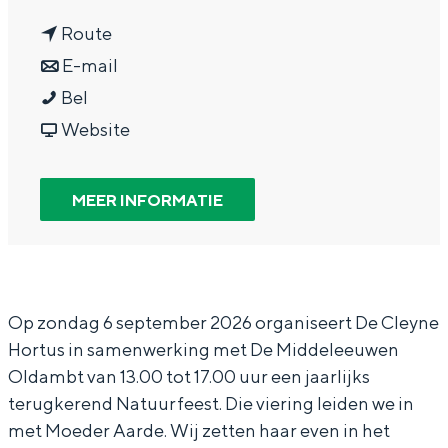
a
In Groningen ligt het allemaal opvallend
n
a
Route
dicht bij elkaar. De levendigheid van de
stad, de stilte van een hofje, de
a
n
r
E-mail
weidsheid van het ommeland en de
N
a
a
N
Bel
sporen van een eeuwenoud verleden.
a
r
a
v
a
Website
Stad
t
N
r
a
t
Provincie
u
a
N
n
u
MEER INFORMATIE
Waddenkust
u
t
a
N
u
Natuurgebieden
r
u
t
a
r
f
u
u
t
f
WAT TE DOEN
e
r
u
u
e
Op zondag 6 september 2026 organiseert De Cleyne
Hortus in samenwerking met De Middeleeuwen
e
f
r
u
e
Oldambt van 13.00 tot 17.00 uur een jaarlijks
s
e
f
r
s
terugkerend Natuurfeest. Die viering leiden we in
t
e
e
f
t
met Moeder Aarde. Wij zetten haar even in het