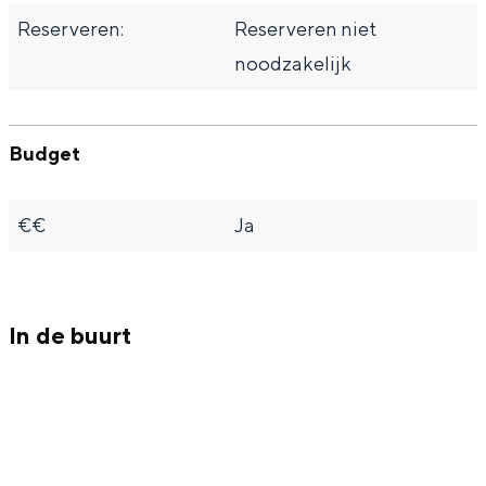
a
n
Reserveren:
Reserveren niet
a
S
noodzakelijk
l
e
:
i
Budget
N
t
e
e
d
€€
Ja
e
r
l
In de buurt
a
n
d
s