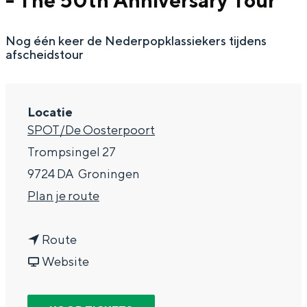
- The 50th Anniversary Tour
g
Wat ga jij doen?
e
Nog één keer de Nederpopklassiekers tijdens
Zomerwandelingen in Groningen
afscheidstour
Zwemplekken
DIT IS GRONINGEN
Locatie
SPOT/De Oosterpoort
Trompsingel 27
9724 DA
Groningen
n
Plan je route
a
n
a
Route
a
v
r
Website
Top 10
a
a
G
bezienswaardigheden
r
n
r