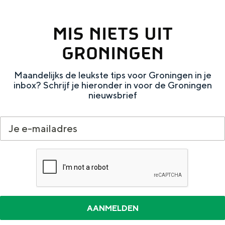
e
h
S
r
e
i
MIS NIETS UIT
t
E
e
GRONINGEN
a
n
z
a
g
u
Maandelijks de leukste tips voor Groningen in je
inbox? Schrijf je hieronder in voor de Groningen
l
l
r
nieuwsbrief
H
i
d
u
s
e
i
h
u
d
p
t
i
a
s
g
g
c
e
e
h
t
e