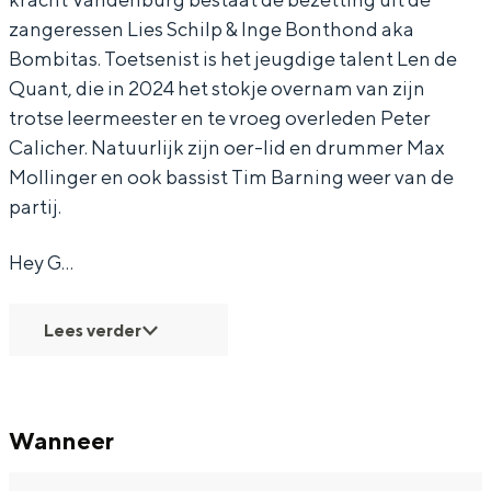
zangeressen Lies Schilp & Inge Bonthond aka
-
-
t
Bombitas. Toetsenist is het jeugdige talent Len de
S
S
o
Quant, die in 2024 het stokje overnam van zijn
t
t
p
trotse leermeester en te vroeg overleden Peter
Bijzonder overnachten
o
o
M
Calicher. Natuurlijk zijn oer-lid en drummer Max
Overnachten was nog nooit zo leuk. Van
p
p
o
Mollinger en ook bassist Tim Barning weer van de
slapen in een voormalige graanzolder
partij.
M
M
t
van een molen tot overnachten in een
iglo van stro: Groningen biedt voor ieder
o
o
i
Hey G…
wat wils.
t
t
o
i
i
n
Fietsen
Lees verder
o
o
-
Wandelen
n
n
T
Eten & drinken
-
-
h
Winkelen
Wanneer
T
T
e
Overnachten
h
h
5