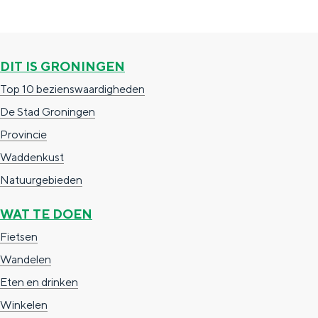
a
n
a
S
l
e
DIT IS GRONINGEN
:
i
Top 10 bezienswaardigheden
N
t
De Stad Groningen
e
e
Provincie
d
Waddenkust
e
Natuurgebieden
r
WAT TE DOEN
l
a
Fietsen
n
Wandelen
d
Eten en drinken
s
Winkelen