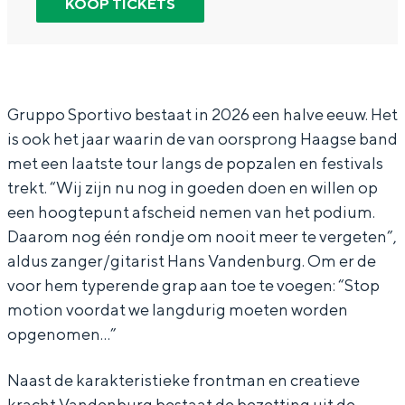
KOOP TICKETS
In Groningen ligt het allemaal opvallend
G
G
u
dicht bij elkaar. De levendigheid van de
r
r
p
stad, de stilte van een hofje, de
weidsheid van het ommeland en de
u
u
p
sporen van een eeuwenoud verleden.
p
p
o
Gruppo Sportivo bestaat in 2026 een halve eeuw. Het
Stad
is ook het jaar waarin de van oorsprong Haagse band
p
p
S
met een laatste tour langs de popzalen en festivals
Provincie
o
o
p
trekt. “Wij zijn nu nog in goeden doen en willen op
Waddenkust
S
S
o
een hoogtepunt afscheid nemen van het podium.
Natuurgebieden
p
p
r
Daarom nog één rondje om nooit meer te vergeten”,
o
o
t
aldus zanger/gitarist Hans Vandenburg. Om er de
voor hem typerende grap aan toe te voegen: “Stop
r
r
i
WAT TE DOEN
motion voordat we langdurig moeten worden
t
t
v
opgenomen…”
i
i
o
v
v
-
Naast de karakteristieke frontman en creatieve
o
o
S
kracht Vandenburg bestaat de bezetting uit de