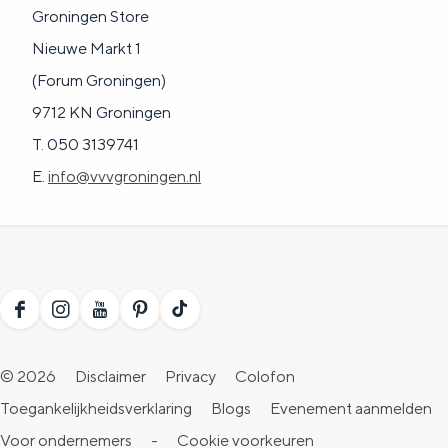
Groningen Store
Nieuwe Markt 1
(Forum Groningen)
9712 KN Groningen
T. 050 3139741
E.
info@vvvgroningen.nl
F
I
Y
P
T
a
n
o
i
i
© 2026
Disclaimer
Privacy
Colofon
c
s
u
n
k
Toegankelijkheidsverklaring
Blogs
Evenement aanmelden
e
t
T
t
T
Voor ondernemers
-
Cookie voorkeuren