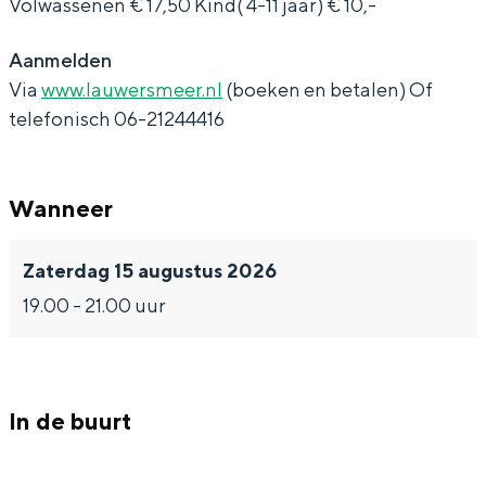
Volwassenen € 17,50 Kind( 4-11 jaar) € 10,-
r
a
a
t
r
a
Aanmelden
t
r
Via
www.lauwersmeer.nl
(boeken en betalen) Of
Bijzonder overnachten
telefonisch 06-21244416
t
Overnachten was nog nooit zo leuk. Van
slapen in een voormalige graanzolder
Wanneer
van een molen tot overnachten in een
iglo van stro: Groningen biedt voor ieder
wat wils.
Zaterdag 15 augustus 2026
19.00 - 21.00 uur
Fietsen
Wandelen
Eten & drinken
In de buurt
Winkelen
Overnachten