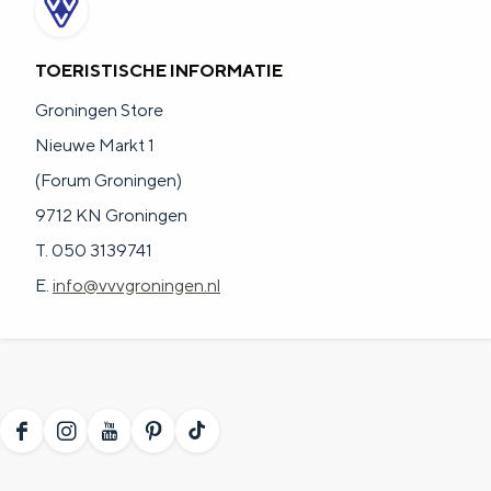
TOERISTISCHE INFORMATIE
Groningen Store
Nieuwe Markt 1
(Forum Groningen)
9712 KN Groningen
T. 050 3139741
E.
info@vvvgroningen.nl
F
I
Y
P
T
a
n
o
i
i