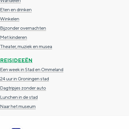
Wandelen
a
n
Eten en drinken
a
S
Winkelen
l
e
Bijzonder overnachten
:
i
Met kinderen
N
t
Theater, muziek en musea
e
e
d
REISIDEEËN
e
Een week in Stad en Ommeland
r
24 uur in Groningen stad
l
Dagtripjes zonder auto
a
Lunchen in de stad
n
Naar het museum
d
s