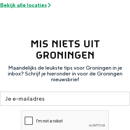
De rijkdom van Groningen is haar
Bekijk alle locaties
veranderlijke landschap. Binen een mum
van tijd sta je vanuit de stad aan de
Waddenzee, midden in het groen of bij
een schattig wierdedorp.
MIS NIETS UIT
Lunchen in de stad
Naar het museum
GRONINGEN
Maandelijks de leukste tips voor Groningen in je
S
n
nl
inbox? Schrijf je hieronder in voor de Groningen
e
l
Nederlands
nieuwsbrief
l
G
G
English
en
Deutsch
de
e
o
e
c
t
h
t
o
e
e
t
n