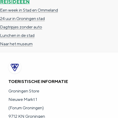
REISIDEEËN
a
n
Een week in Stad en Ommeland
a
S
24 uur in Groningen stad
l
e
Dagtripjes zonder auto
:
i
Lunchen in de stad
N
t
Naar het museum
e
e
d
e
r
l
TOERISTISCHE INFORMATIE
a
Groningen Store
n
Nieuwe Markt 1
d
(Forum Groningen)
s
9712 KN Groningen