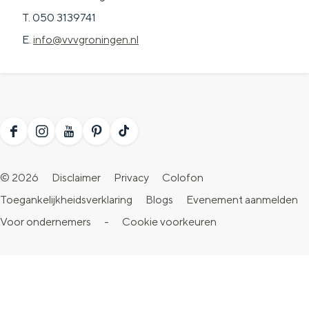
T. 050 3139741
E.
info@vvvgroningen.nl
F
I
Y
P
T
a
n
o
i
i
© 2026
Disclaimer
Privacy
Colofon
c
s
u
n
k
Toegankelijkheidsverklaring
Blogs
Evenement aanmelden
e
t
T
t
T
Voor ondernemers
-
Cookie voorkeuren
b
a
u
e
o
o
g
b
r
k
o
r
e
e
V
k
a
V
s
i