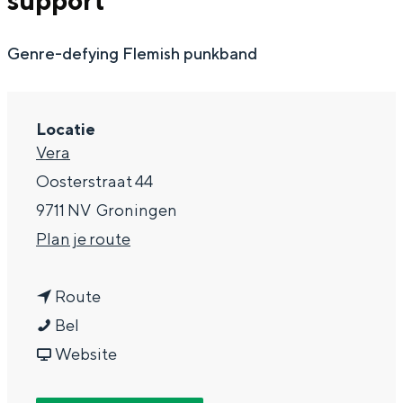
support
g
Wat ga jij doen?
e
Genre-defying Flemish punkband
Zomerwandelingen in Groningen
Zwemplekken
Locatie
DIT IS GRONINGEN
Vera
Oosterstraat 44
9711 NV
Groningen
n
Plan je route
a
n
a
Route
K
a
r
Bel
a
a
v
K
Website
Top 10
bezienswaardigheden
a
r
a
a