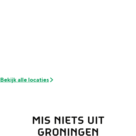
Met kinderen
Theater, muziek en musea
REISIDEEËN
Een week in Stad en Ommeland
Een dag op pad in Groningen stad
Bekijk alle locaties
MIS NIETS UIT
Dagtripjes zonder auto
GRONINGEN