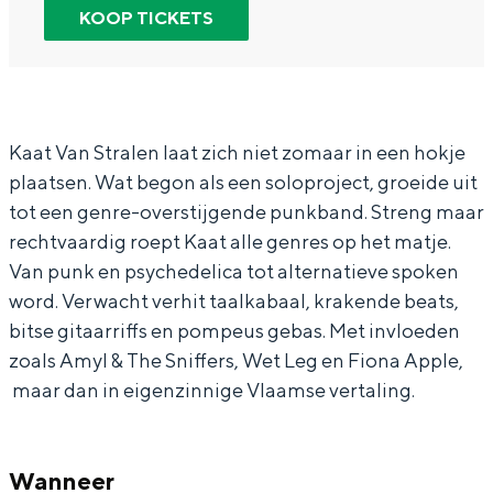
t
K
n
a
KOOP TICKETS
In Groningen ligt het allemaal opvallend
V
a
K
t
dicht bij elkaar. De levendigheid van de
stad, de stilte van een hofje, de
a
a
a
V
weidsheid van het ommeland en de
n
t
a
a
sporen van een eeuwenoud verleden.
S
V
t
n
Kaat Van Stralen laat zich niet zomaar in een hokje
Stad
plaatsen. Wat begon als een soloproject, groeide uit
t
a
V
S
Provincie
tot een genre-overstijgende punkband. Streng maar
r
n
a
t
Waddenkust
rechtvaardig roept Kaat alle genres op het matje.
a
S
n
r
Van punk en psychedelica tot alternatieve spoken
Natuurgebieden
l
t
S
a
word. Verwacht verhit taalkabaal, krakende beats,
e
r
t
l
bitse gitaarriffs en pompeus gebas. Met invloeden
WAT TE DOEN
zoals Amyl & The Sniffers, Wet Leg en Fiona Apple,
n
a
r
e
maar dan in eigenzinnige Vlaamse vertaling.
(
l
a
n
B
e
l
(
E
n
e
B
Wanneer