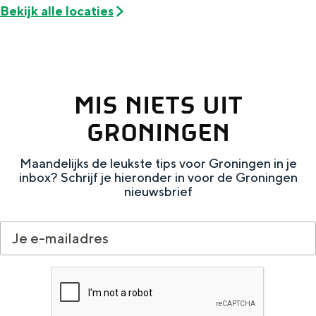
Met kinderen
Bekijk alle locaties
Theater, muziek en musea
REISIDEEËN
Een week in Stad en Ommeland
MIS NIETS UIT
Een dag op pad in Groningen stad
GRONINGEN
Maandelijks de leukste tips voor Groningen in je
inbox? Schrijf je hieronder in voor de Groningen
nieuwsbrief
Dagtripjes zonder auto