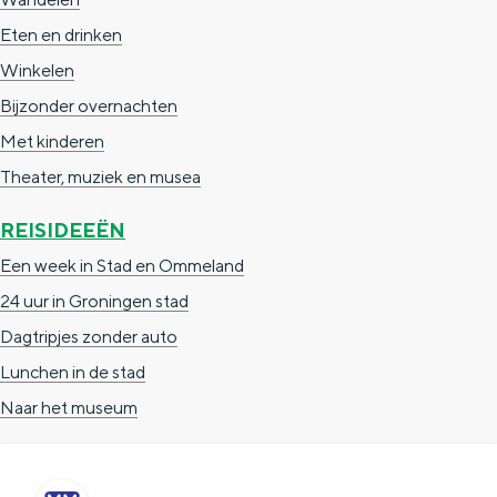
e
h
S
Eten en drinken
r
e
i
Winkelen
t
E
e
Bijzonder overnachten
a
n
z
Met kinderen
a
g
u
Theater, muziek en musea
l
l
r
H
i
d
REISIDEEËN
u
s
e
Een week in Stad en Ommeland
i
h
u
24 uur in Groningen stad
d
p
t
Dagtripjes zonder auto
i
a
s
Lunchen in de stad
g
g
c
Naar het museum
e
e
h
t
e