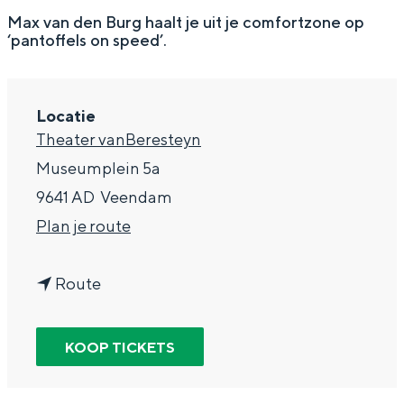
g
Wat ga jij doen?
Max van den Burg haalt je uit je comfortzone op
‘pantoffels on speed’.
e
Zomerwandelingen in Groningen
Zwemplekken
Locatie
Theater vanBeresteyn
DIT IS GRONINGEN
Museumplein 5a
9641 AD
Veendam
n
Plan je route
a
n
a
Route
a
r
a
M
KOOP TICKETS
Top 10
r
a
bezienswaardigheden
M
x