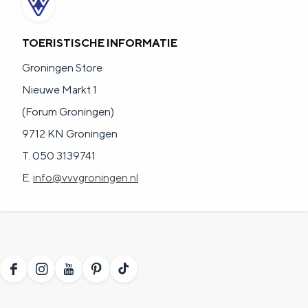
a
n
a
S
TOERISTISCHE INFORMATIE
l
e
Groningen Store
:
i
Nieuwe Markt 1
N
t
(Forum Groningen)
e
e
9712 KN Groningen
d
T. 050 3139741
e
E.
info@vvvgroningen.nl
r
l
a
n
d
F
I
Y
P
T
s
a
n
o
i
i