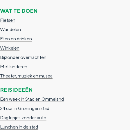
a
n
WAT TE DOEN
a
S
Fietsen
l
e
Wandelen
:
i
Eten en drinken
N
t
Winkelen
e
e
Bijzonder overnachten
d
Met kinderen
e
Theater, muziek en musea
r
l
REISIDEEËN
a
Een week in Stad en Ommeland
n
24 uur in Groningen stad
d
Dagtripjes zonder auto
s
Lunchen in de stad