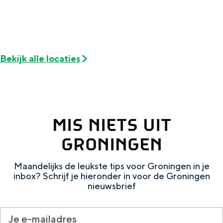
De rijkdom van Groningen is haar
veranderlijke landschap. Binen een mum
van tijd sta je vanuit de stad aan de
Waddenzee, midden in het groen of bij
een schattig wierdedorp.
Bekijk alle locaties
Lunchen in de stad
Naar het museum
S
n
MIS NIETS UIT
nl
e
l
Nederlands
GRONINGEN
l
G
G
English
en
Deutsch
de
Maandelijks de leukste tips voor Groningen in je
e
o
e
inbox? Schrijf je hieronder in voor de Groningen
c
t
h
nieuwsbrief
t
o
e
e
t
n