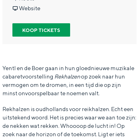
In Groningen ligt het allemaal opvallend
a
v
r
Website
dicht bij elkaar. De levendigheid van de
a
a
Y
stad, de stilte van een hofje, de
weidsheid van het ommeland en de
r
n
e
KOOP TICKETS
sporen van een eeuwenoud verleden.
Y
Y
n
Stad
e
e
t
Provincie
n
n
l
t
t
&
Waddenkust
Yentl en de Boer gaan in hun gloednieuwe muzikale
cabaretvoorstelling
Rekhalzen
op zoek naar hun
l
l
D
Natuurgebieden
vermogen om te dromen, in een tijd die op zijn
&
&
e
minst onvoorspelbaar te noemen valt.
D
D
B
WAT TE DOEN
e
e
o
Rekhalzen is oudhollands voor reikhalzen. Echt een
B
B
e
uitstekend woord. Het is precies waar we aan toe zijn:
de nekken wat rekken. Whoooop de lucht in! Op
o
o
r
zoek naar de horizon of de toekomst. Ligt er iets
e
e
-