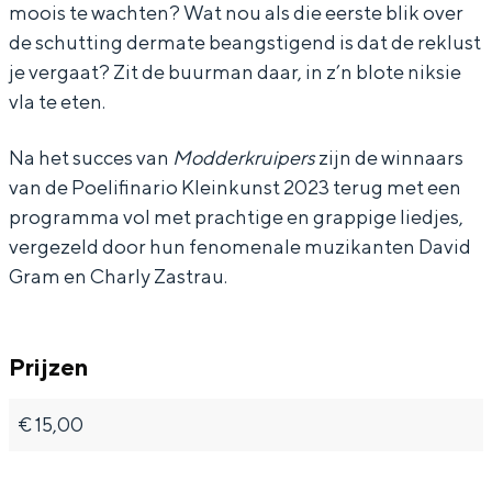
moois te wachten? Wat nou als die eerste blik over
r
r
R
de schutting dermate beangstigend is dat de reklust
-
-
e
je vergaat? Zit de buurman daar, in z’n blote niksie
R
R
k
vla te eten.
Bijzonder overnachten
e
e
h
Na het succes van
Modderkruipers
zijn de winnaars
k
k
a
Overnachten was nog nooit zo leuk. Van
van de Poelifinario Kleinkunst 2023 terug met een
slapen in een voormalige graanzolder
h
h
l
programma vol met prachtige en grappige liedjes,
van een molen tot overnachten in een
a
a
z
iglo van stro: Groningen biedt voor ieder
vergezeld door hun fenomenale muzikanten David
wat wils.
l
l
e
Gram en Charly Zastrau.
z
z
n
Fietsen
e
e
Wandelen
Prijzen
n
n
Eten & drinken
Winkelen
€ 15,00
Overnachten