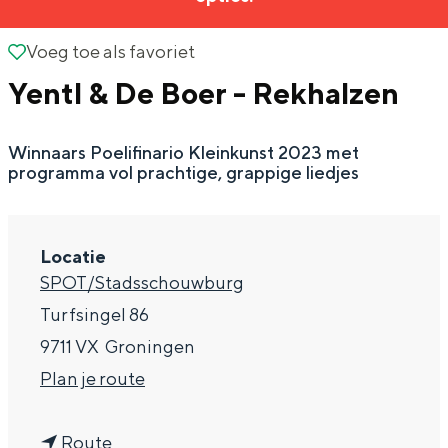
g
Wat ga jij doen?
e
Voeg toe als favoriet
Voeg toe als favoriet
Zomerwandelingen in Groningen
Yentl & De Boer - Rekhalzen
Zwemplekken
Winnaars Poelifinario Kleinkunst 2023 met
DIT IS GRONINGEN
programma vol prachtige, grappige liedjes
Locatie
SPOT/Stadsschouwburg
Turfsingel 86
9711 VX
Groningen
n
Plan je route
Top 10
a
bezienswaardigheden
n
a
Route