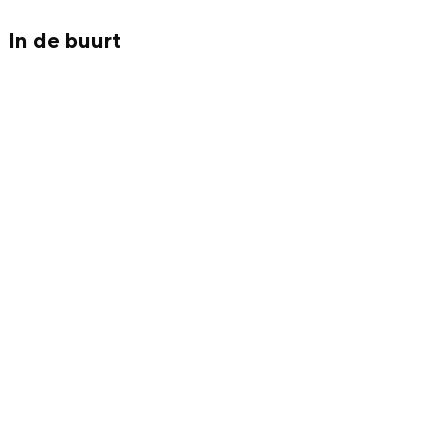
Met kinderen
In de buurt
Theater, muziek en musea
REISIDEEËN
Een week in Stad en Ommeland
Een dag op pad in Groningen stad
Dagtripjes zonder auto