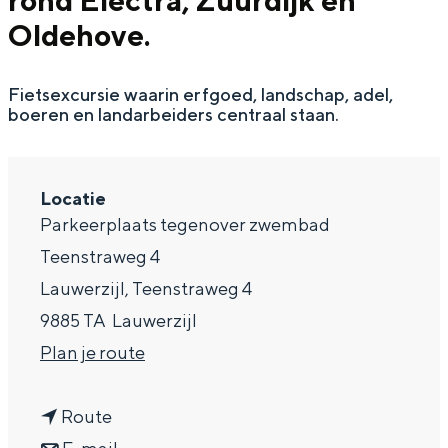
rond Electra, Zuurdijk en
g
Wat ga jij doen?
Oldehove.
e
Zomerwandelingen in Groningen
Fietsexcursie waarin erfgoed, landschap, adel,
Zwemplekken
boeren en landarbeiders centraal staan.
DIT IS GRONINGEN
Locatie
Parkeerplaats tegenover zwembad
Teenstraweg 4
Lauwerzijl, Teenstraweg 4
9885 TA
Lauwerzijl
n
Plan je route
a
Top 10
n
a
Route
bezienswaardigheden
a
n
r