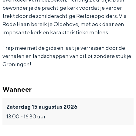
bewonder je de prachtige kerk voordat je verder
d
i
e
R
d
trekt door de schilderachtige Reitdieppolders. Via
i
t
i
e
i
Rode Haan bereik je Oldehove, met ook daar een
e
d
t
i
e
imposante kerk en karakteristieke molens.
Bijzonder overnachten
p
i
d
t
p
Overnachten was nog nooit zo leuk. Van
Trap mee met de gids en laat je verrassen door de
-
e
i
d
-
slapen in een voormalige graanzolder
verhalen en landschappen van dit bijzondere stukje
g
p
e
i
g
van een molen tot overnachten in een
Groningen!
iglo van stro: Groningen biedt voor ieder
e
-
p
e
e
wat wils.
b
g
-
p
b
Fietsen
i
e
g
-
i
Wanneer
Wandelen
e
b
e
g
e
Zaterdag 15 augustus 2026
d
i
b
e
d
Eten & drinken
13.00 - 16.30 uur
r
e
i
b
r
Winkelen
o
d
e
i
o
Overnachten
n
r
d
e
n