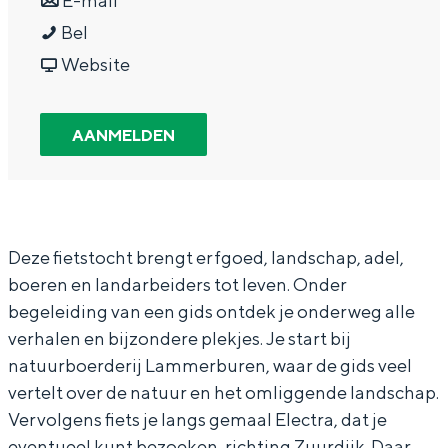
E-mail
In Groningen ligt het allemaal opvallend
V
a
a
V
Bel
dicht bij elkaar. De levendigheid van de
stad, de stilte van een hofje, de
e
r
a
v
e
Website
weidsheid van het ommeland en de
r
V
r
a
r
sporen van een eeuwenoud verleden.
k
e
V
n
k
AANMELDEN
Stad
e
r
e
V
e
Provincie
n
k
r
e
n
Waddenkust
n
e
k
r
n
Natuurgebieden
i
n
e
k
i
Deze fietstocht brengt erfgoed, landschap, adel,
boeren en landarbeiders tot leven. Onder
n
n
n
e
n
begeleiding van een gids ontdek je onderweg alle
WAT TE DOEN
g
i
n
n
g
verhalen en bijzondere plekjes. Je start bij
R
n
i
n
R
natuurboerderij Lammerburen, waar de gids veel
e
g
n
i
e
vertelt over de natuur en het omliggende landschap.
i
R
g
n
i
Vervolgens fiets je langs gemaal Electra, dat je
eventueel kunt bezoeken, richting Zuurdijk. Daar
t
e
R
g
t