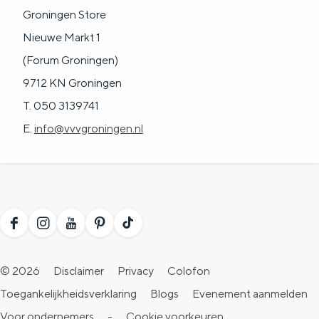
Groningen Store
Nieuwe Markt 1
(Forum Groningen)
9712 KN Groningen
T. 050 3139741
E.
info@vvvgroningen.nl
F
I
Y
P
T
a
n
o
i
i
© 2026
Disclaimer
Privacy
Colofon
c
s
u
n
k
Toegankelijkheidsverklaring
Blogs
Evenement aanmelden
e
t
T
t
T
Voor ondernemers
-
Cookie voorkeuren