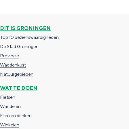
a
n
a
S
l
e
DIT IS GRONINGEN
:
i
Top 10 bezienswaardigheden
N
t
De Stad Groningen
e
e
Provincie
d
Waddenkust
e
Natuurgebieden
r
l
WAT TE DOEN
a
Fietsen
n
Wandelen
d
Eten en drinken
s
Winkelen