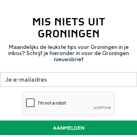
e
h
S
e
v
o
r
e
i
MIS NIETS UIT
.
e
v
t
E
e
.
e
GRONINGEN
a
n
z
.
a
g
u
Maandelijks de leukste tips voor Groningen in je
inbox? Schrijf je hieronder in voor de Groningen
l
l
r
nieuwsbrief
H
i
d
u
s
e
i
h
u
d
p
t
i
a
s
g
g
c
e
e
h
t
e