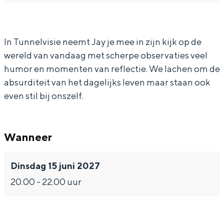
a
F
y
a
a
In Groningen ligt het allemaal opvallend
dicht bij elkaar. De levendigheid van de
n
r
F
y
n
stad, de stilte van een hofje, de
c
a
r
F
c
In Tunnelvisie neemt Jay je mee in zijn kijk op de
weidsheid van het ommeland en de
sporen van een eeuwenoud verleden.
wereld van vandaag met scherpe observaties veel
i
n
a
r
i
humor en momenten van reflectie. We lachen om de
s
c
n
a
s
Stad
absurditeit van het dagelijks leven maar staan ook
-
i
c
n
-
Provincie
even stil bij onszelf.
T
s
i
c
T
Waddenkust
u
-
s
i
u
Natuurgebieden
Wanneer
n
T
-
s
n
n
u
T
-
n
WAT TE DOEN
Dinsdag 15 juni 2027
e
n
u
T
e
20.00 - 22.00 uur
l
n
n
u
l
v
e
n
n
v
i
l
e
n
i