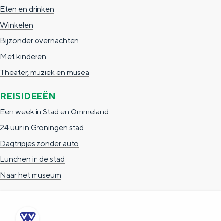
De rijkdom van Groningen is haar
Eten en drinken
veranderlijke landschap. Binen een mum
Winkelen
van tijd sta je vanuit de stad aan de
Waddenzee, midden in het groen of bij
Bijzonder overnachten
een schattig wierdedorp.
Met kinderen
Lunchen in de stad
Theater, muziek en musea
Naar het museum
REISIDEEËN
Een week in Stad en Ommeland
S
n
nl
24 uur in Groningen stad
e
l
Nederlands
Dagtripjes zonder auto
l
G
G
English
en
Deutsch
de
Lunchen in de stad
e
o
e
Naar het museum
c
t
h
t
o
e
e
t
n