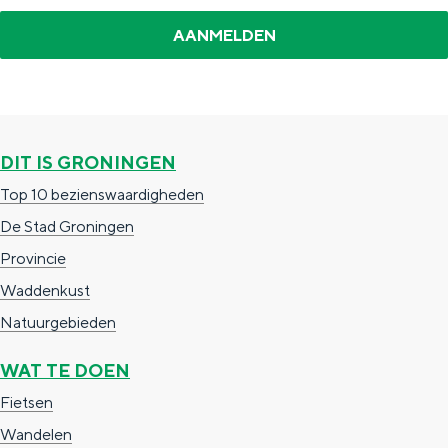
Met kinderen
Theater, muziek en musea
REISIDEEËN
Een week in Stad en Ommeland
DIT IS GRONINGEN
Een dag op pad in Groningen stad
Top 10 bezienswaardigheden
De Stad Groningen
Provincie
Waddenkust
Natuurgebieden
WAT TE DOEN
Fietsen
Dagtripjes zonder auto
Wandelen