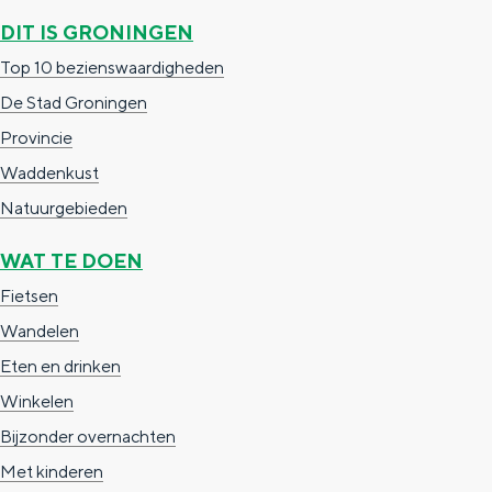
c
t
h
DIT IS GRONINGEN
t
o
e
Top 10 bezienswaardigheden
e
t
n
De Stad Groningen
e
h
S
Provincie
r
e
i
Waddenkust
t
E
e
Natuurgebieden
a
n
z
WAT TE DOEN
a
g
u
Fietsen
l
l
r
Wandelen
H
i
d
Eten en drinken
u
s
e
Winkelen
i
h
u
Bijzonder overnachten
d
p
t
Met kinderen
i
a
s