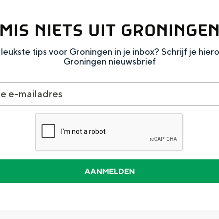
MIS NIETS UIT GRONINGE
leukste tips voor Groningen in je inbox? Schrijf je hier
Groningen nieuwsbrief
Dagtripjes zonder auto
veranderlijke landschap. Binen een mum van tijd sta je vanuit de stad 