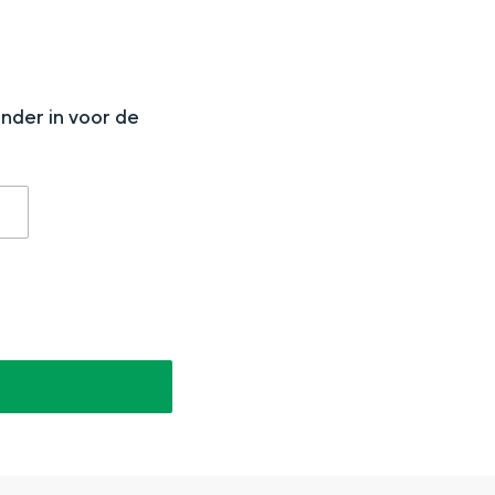
N
onder in voor de
aan de Waddenzee, midden in het groen of bij een schattig