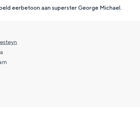
ubeld eerbetoon aan superster George Michael.
resteyn
5a
dam
Top 10 bezienswaardighed
allend dicht bij elkaar. De levendigheid van de stad, de stilte van ee