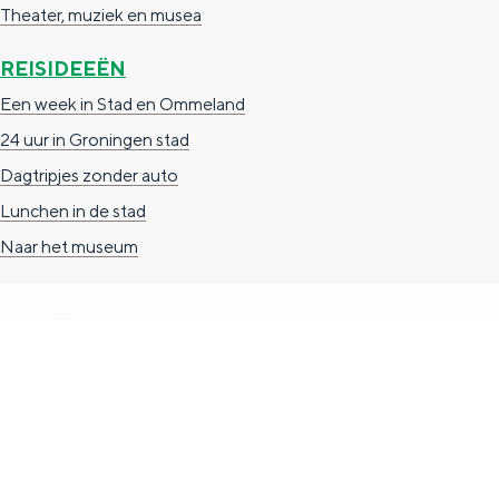
Theater, muziek en musea
g
g
c
e
e
h
REISIDEEËN
t
e
Een week in Stad en Ommeland
a
n
24 uur in Groningen stad
a
S
Dagtripjes zonder auto
l
e
Lunchen in de stad
:
i
Naar het museum
N
t
e
e
d
e
TOERISTISCHE INFORMATIE
r
Groningen Store
l
Nieuwe Markt 1
a