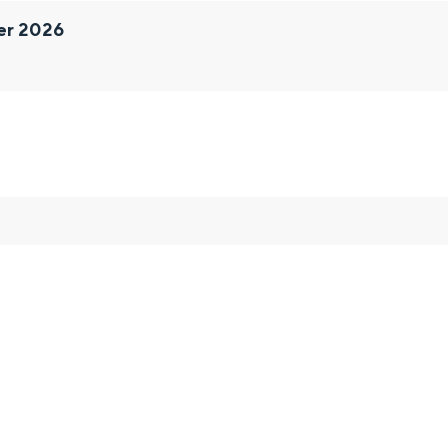
er 2026
Bijzonder overnachten
. Van slapen in een voormalige graanzolder van een molen tot overnach