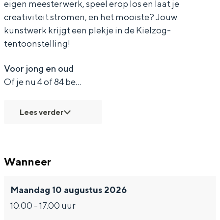
eigen meesterwerk, speel erop los en laat je
creativiteit stromen, en het mooiste? Jouw
kunstwerk krijgt een plekje in de Kielzog-
tentoonstelling!
Bijzonder overnachten
Voor jong en oud
Overnachten was nog nooit zo leuk. Van
Of je nu 4 of 84 be…
slapen in een voormalige graanzolder
van een molen tot overnachten in een
iglo van stro: Groningen biedt voor ieder
Lees verder
wat wils.
Fietsen
Wandelen
Wanneer
Eten & drinken
Winkelen
Maandag 10 augustus 2026
10.00 - 17.00 uur
Overnachten