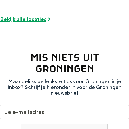
e
h
S
r
e
i
Bekijk alle locaties
t
E
e
a
n
z
a
g
u
l
l
r
MIS NIETS UIT
H
i
d
GRONINGEN
u
s
e
i
h
u
Maandelijks de leukste tips voor Groningen in je
d
inbox? Schrijf je hieronder in voor de Groningen
p
t
nieuwsbrief
i
a
s
g
g
c
e
e
h
t
e