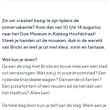
s
M
e
o
s
In Groningen ligt het allemaal opvallend
dicht bij elkaar. De levendigheid van de
e
u
M
e
e
stad, de stilte van een hofje, de
u
s
u
M
u
Zin om creatief bezig te zijn tijdens de
weidsheid van het ommeland en de
sporen van een eeuwenoud verleden.
zomervakantie? Kom dan van 10 t/m 14 augustus
m
e
s
u
m
naar het Doe Museum in Kielzog Hoofdstraat!
u
e
s
Stad
Steek je handen uit de mouwen, duik in de wereld
m
u
e
Provincie
van Bricks en leef je uit met kleur, vorm en fantasie.
m
u
Waddenkust
m
Wat kun je doen?
Natuurgebieden
Ga aan de slag met Bricks en bouw mee aan een stad
vol verrassingen. Wat zie jij in jouw droomstad? Een
WAT TE DOEN
rijdende brandweerwagen? Dansende olifanten?
Een pizzafontein of een reuzenrad op het dak van
het stadhuis? Alles kan!
De hele dag door kun je zelf aan de slag. Werk aan je