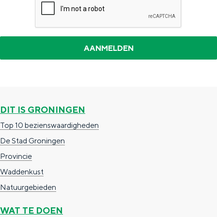
a
n
a
S
l
e
:
i
N
t
e
e
d
DIT IS GRONINGEN
e
Top 10 bezienswaardigheden
r
De Stad Groningen
l
Provincie
a
Waddenkust
n
Natuurgebieden
d
s
WAT TE DOEN