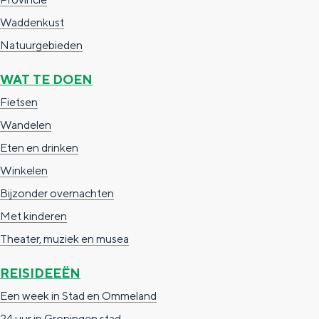
a
n
Waddenkust
a
S
Natuurgebieden
l
e
:
i
WAT TE DOEN
N
t
Fietsen
e
e
Wandelen
d
Eten en drinken
e
Winkelen
r
Bijzonder overnachten
l
Met kinderen
a
Theater, muziek en musea
n
REISIDEEËN
d
Een week in Stad en Ommeland
s
24 uur in Groningen stad