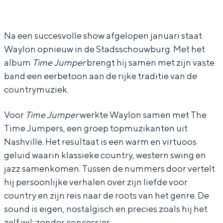
a
a
l
In Groningen ligt het allemaal opvallend
y
y
o
dicht bij elkaar. De levendigheid van de
stad, de stilte van een hofje, de
l
l
n
Na een succesvolle show afgelopen januari staat
weidsheid van het ommeland en de
Waylon opnieuw in de Stadsschouwburg. Met het
o
o
-
sporen van een eeuwenoud verleden.
album
Time Jumper
brengt hij samen met zijn vaste
n
n
T
Stad
band een eerbetoon aan de rijke traditie van de
-
-
i
countrymuziek.
Provincie
T
T
m
Waddenkust
i
i
e
Voor
Time Jumper
werkte Waylon samen met The
Natuurgebieden
Time Jumpers, een groep topmuzikanten uit
m
m
J
Nashville. Het resultaat is een warm en virtuoos
e
e
u
geluid waarin klassieke country, western swing en
WAT TE DOEN
J
J
m
jazz samenkomen. Tussen de nummers door vertelt
u
u
p
hij persoonlijke verhalen over zijn liefde voor
m
m
e
country en zijn reis naar de roots van het genre. De
sound is eigen, nostalgisch en precies zoals hij het
p
p
r
zelf wil: zonder concessies.