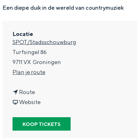
g
Wat ga jij doen?
Een diepe duik in de wereld van countrymuziek
e
Zomerwandelingen in Groningen
Zwemplekken
Locatie
SPOT/Stadsschouwburg
DIT IS GRONINGEN
Turfsingel 86
9711 VX
Groningen
n
Plan je route
a
n
a
Route
a
v
r
Website
a
a
W
r
n
a
KOOP TICKETS
Top 10
W
W
y
bezienswaardigheden