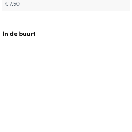
Met kinderen
€ 7,50
Theater, muziek en musea
REISIDEEËN
In de buurt
Een week in Stad en Ommeland
Een dag op pad in Groningen stad
Dagtripjes zonder auto