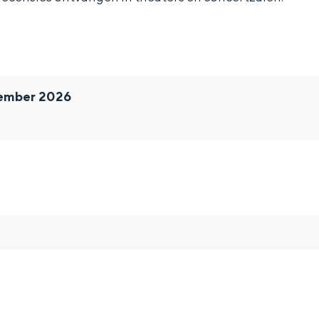
ember 2026
and
n stad