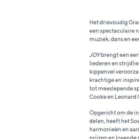
o
o
e
Waddenkust
w
w
t
Natuurgebieden
e
e
o
Het drievoudig Gr
een spectaculaire n
t
t
G
muziek, dans en ee
WAT TE DOEN
o
o
o
G
G
s
JOY
brengt een eer
o
o
p
liederen en strijdli
s
s
e
kippenvel veroorz
krachtige en inspir
p
p
l
tot meeslepende s
e
e
C
Cooke en Leonard 
l
l
h
C
C
o
Opgericht om de in
delen, heeft het S
h
h
i
Overnachten was nog nooit zo leuk
harmonieën en aanst
o
o
r
prijzen en lovende 