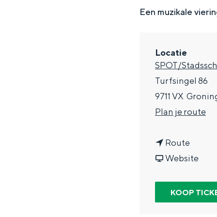
g
Een muzikale vierin
e
DIT IS GRONINGEN
Locatie
SPOT/Stadssc
Turfsingel 86
9711 VX
Gronin
n
Plan je route
a
n
a
Route
a
v
r
Website
In Groningen ligt het allemaal opv
a
a
S
eeuwenoud verleden.
r
n
o
KOOP TICK
Stad
S
S
w
Provincie