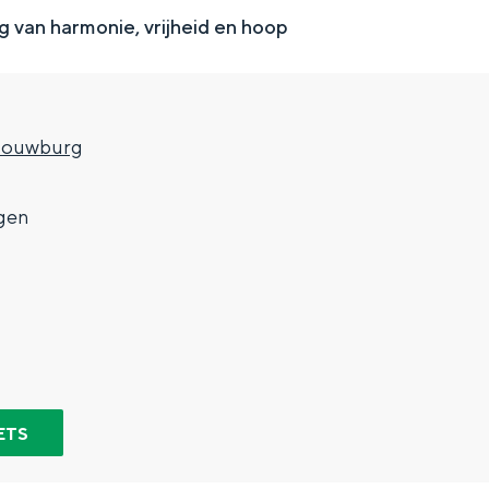
g van harmonie, vrijheid en hoop
houwburg
gen
Top 10 bezienswaardighed
allend dicht bij elkaar. De levendigheid van de stad, de stilte van ee
ETS