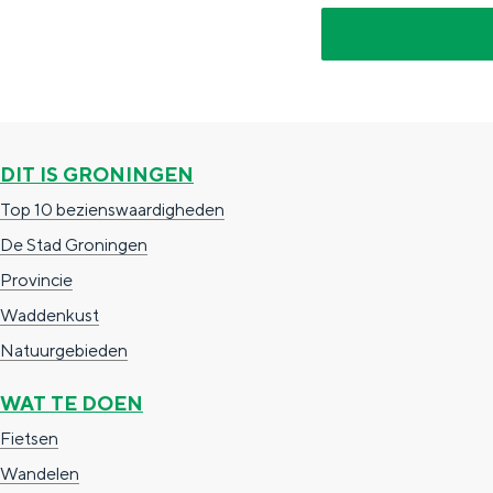
g
g
c
e
e
h
t
e
a
n
a
S
DIT IS GRONINGEN
l
e
Top 10 bezienswaardigheden
:
i
De Stad Groningen
N
t
Provincie
e
e
Waddenkust
d
Natuurgebieden
e
WAT TE DOEN
r
Fietsen
l
Wandelen
a