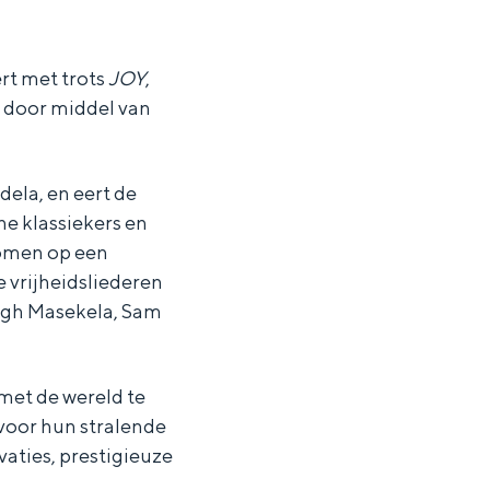
t met trots
JOY
,
t door middel van
ela, en eert de
rne klassiekers en
omen op een
 vrijheidsliederen
ugh Masekela, Sam
met de wereld te
voor hun stralende
ten in een iglo van stro: Groningen biedt voor ieder wat wils.
vaties, prestigieuze