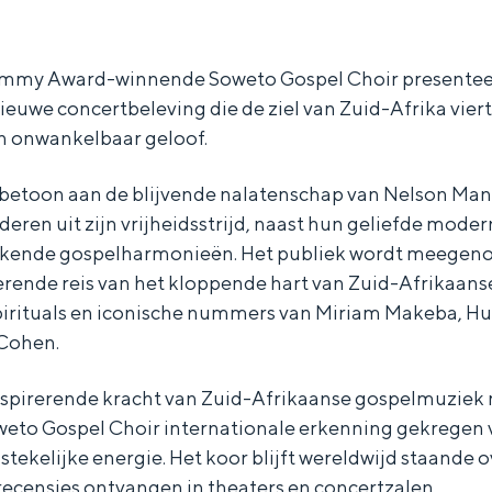
ammy Award-winnende Soweto Gospel Choir presenteer
ieuwe concertbeleving die de ziel van Zuid-Afrika vier
n onwankelbaar geloof.
betoon aan de blijvende nalatenschap van Nelson Mand
ederen uit zijn vrijheidsstrijd, naast hun geliefde mode
akende gospelharmonieën. Het publiek wordt meegen
erende reis van het kloppende hart van Zuid-Afrikaanse
pirituals en iconische nummers van Miriam Makeba, H
Cohen.
spirerende kracht van Zuid-Afrikaanse gospelmuziek 
Bijzonder overnachten
oweto Gospel Choir internationale erkenning gekregen 
. Van slapen in een voormalige graanzolder van een molen tot overnach
ekelijke energie. Het koor blijft wereldwijd staande o
recensies ontvangen in theaters en concertzalen.