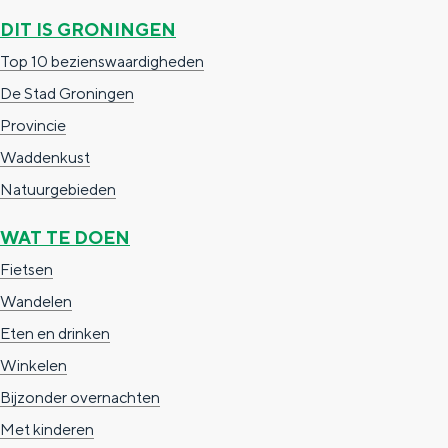
c
t
h
DIT IS GRONINGEN
t
o
e
Top 10 bezienswaardigheden
e
t
n
De Stad Groningen
e
h
S
Provincie
r
e
i
Waddenkust
t
E
e
Natuurgebieden
a
n
z
WAT TE DOEN
a
g
u
Fietsen
l
l
r
Wandelen
H
i
d
Eten en drinken
u
s
e
Winkelen
i
h
u
Bijzonder overnachten
d
p
t
Met kinderen
i
a
s