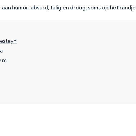
dt aan humor: absurd, talig en droog, soms op het randje
resteyn
5a
dam
Top 10 bezienswaardighed
allend dicht bij elkaar. De levendigheid van de stad, de stilte van ee