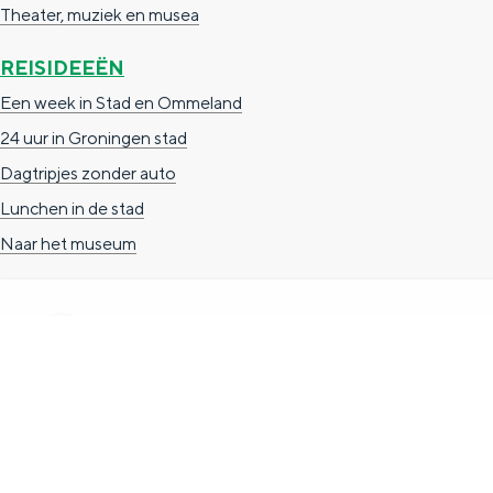
Theater, muziek en musea
g
g
c
e
e
h
REISIDEEËN
t
e
Een week in Stad en Ommeland
a
n
24 uur in Groningen stad
a
S
Dagtripjes zonder auto
l
e
Lunchen in de stad
:
i
Naar het museum
N
t
e
e
d
e
TOERISTISCHE INFORMATIE
r
Groningen Store
l
Nieuwe Markt 1
a