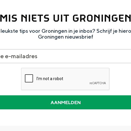
MIS NIETS UIT GRONINGE
leukste tips voor Groningen in je inbox? Schrijf je hier
Groningen nieuwsbrief
Dagtripjes zonder auto
veranderlijke landschap. Binen een mum van tijd sta je vanuit de stad 