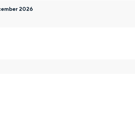
cember 2026
Bijzonder overnachten
. Van slapen in een voormalige graanzolder van een molen tot overnach