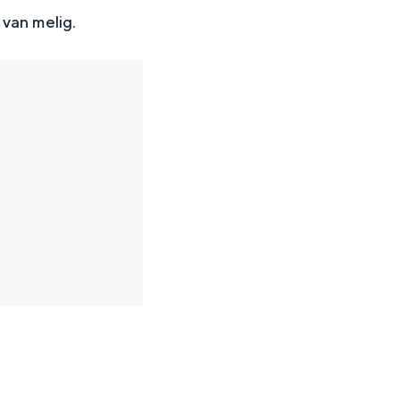
 van melig.
en
n hofje, de weidsheid van het ommeland en de sporen van een