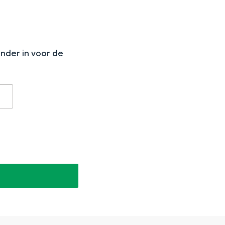
N
onder in voor de
aan de Waddenzee, midden in het groen of bij een schattig