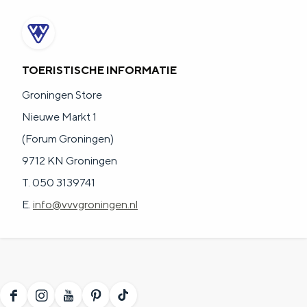
a
n
a
S
l
e
TOERISTISCHE INFORMATIE
:
i
Groningen Store
N
t
Nieuwe Markt 1
e
e
(Forum Groningen)
d
9712 KN Groningen
e
T. 050 3139741
r
E.
info@vvvgroningen.nl
l
a
n
d
s
F
I
Y
P
T