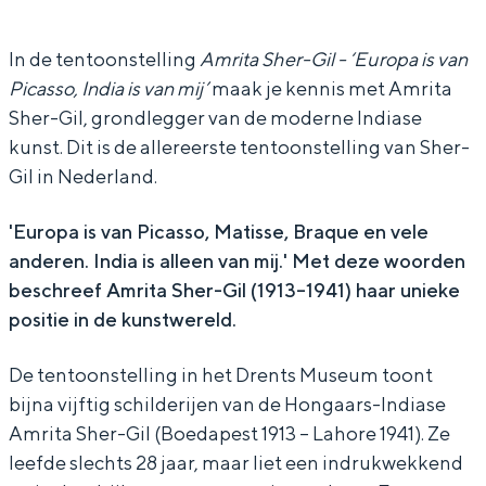
In Groningen ligt het allemaal opvallend
r
r
t
dicht bij elkaar. De levendigheid van de
i
i
a
In de tentoonstelling
Amrita Sher-Gil - ‘Europa is van
stad, de stilte van een hofje, de
Picasso, India is van mij’
maak je kennis met Amrita
t
t
S
weidsheid van het ommeland en de
sporen van een eeuwenoud verleden.
Sher-Gil, grondlegger van de moderne Indiase
a
a
h
kunst. Dit is de allereerste tentoonstelling van Sher-
S
S
e
Stad
Gil in Nederland.
h
h
r
Provincie
e
e
-
'Europa is van Picasso, Matisse, Braque en vele
Waddenkust
anderen. India is alleen van mij.' Met deze woorden
r
r
G
Natuurgebieden
beschreef Amrita Sher-Gil (1913–1941) haar unieke
-
-
i
positie in de kunstwereld.
G
G
l
WAT TE DOEN
i
i
-
De tentoonstelling in het Drents Museum toont
bijna vijftig schilderijen van de Hongaars-Indiase
l
l
‘
Amrita Sher-Gil (Boedapest 1913 – Lahore 1941). Ze
-
-
E
leefde slechts 28 jaar, maar liet een indrukwekkend
‘
‘
u