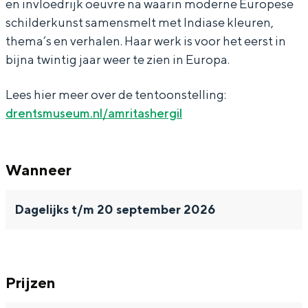
en invloedrijk oeuvre na waarin moderne Europese
E
E
r
schilderkunst samensmelt met Indiase kleuren,
u
u
o
thema’s en verhalen. Haar werk is voor het eerst in
r
r
p
bijna twintig jaar weer te zien in Europa.
Bijzonder overnachten
o
o
a
Lees hier meer over de tentoonstelling:
p
p
i
Overnachten was nog nooit zo leuk. Van
drentsmuseum.nl/amritashergil
slapen in een voormalige graanzolder
a
a
s
van een molen tot overnachten in een
i
i
v
iglo van stro: Groningen biedt voor ieder
wat wils.
Wanneer
s
s
a
v
v
n
Fietsen
Dagelijks t/m 20 september 2026
a
a
P
Wandelen
n
n
i
Eten & drinken
P
P
c
Winkelen
i
i
a
Prijzen
Overnachten
c
c
s