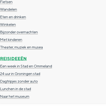
Fietsen
e
h
S
Wandelen
r
e
i
Eten en drinken
t
E
e
Winkelen
a
n
z
Bijzonder overnachten
a
g
u
Met kinderen
l
l
r
Theater, muziek en musea
H
i
d
u
s
e
REISIDEEËN
i
h
u
Een week in Stad en Ommeland
d
p
t
24 uur in Groningen stad
i
a
s
Dagtripjes zonder auto
g
g
c
Lunchen in de stad
e
e
h
Naar het museum
t
e