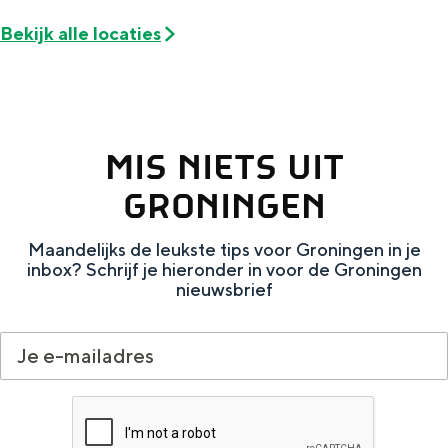
De rijkdom van Groningen is haar
veranderlijke landschap. Binen een mum
Bekijk alle locaties
van tijd sta je vanuit de stad aan de
Waddenzee, midden in het groen of bij
een schattig wierdedorp.
Lunchen in de stad
MIS NIETS UIT
Naar het museum
GRONINGEN
S
n
nl
Maandelijks de leukste tips voor Groningen in je
inbox? Schrijf je hieronder in voor de Groningen
e
l
Nederlands
nieuwsbrief
l
G
G
English
en
Deutsch
de
e
o
e
c
t
h
t
o
e
e
t
n