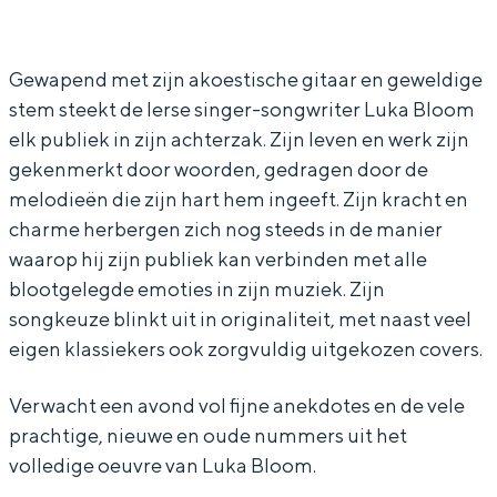
u
u
a
In Groningen ligt het allemaal opvallend
k
k
B
dicht bij elkaar. De levendigheid van de
stad, de stilte van een hofje, de
a
a
l
Gewapend met zijn akoestische gitaar en geweldige
weidsheid van het ommeland en de
stem steekt de Ierse singer-songwriter Luka Bloom
B
B
o
sporen van een eeuwenoud verleden.
elk publiek in zijn achterzak. Zijn leven en werk zijn
l
l
o
Stad
gekenmerkt door woorden, gedragen door de
o
o
m
melodieën die zijn hart hem ingeeft. Zijn kracht en
Provincie
o
o
charme herbergen zich nog steeds in de manier
Waddenkust
m
m
waarop hij zijn publiek kan verbinden met alle
Natuurgebieden
blootgelegde emoties in zijn muziek. Zijn
songkeuze blinkt uit in originaliteit, met naast veel
eigen klassiekers ook zorgvuldig uitgekozen covers.
WAT TE DOEN
Verwacht een avond vol fijne anekdotes en de vele
prachtige, nieuwe en oude nummers uit het
volledige oeuvre van Luka Bloom.