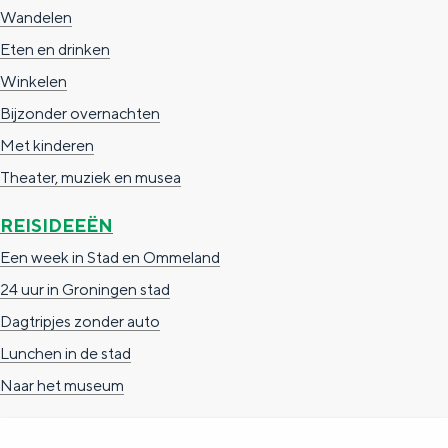
a
n
Wandelen
a
S
Eten en drinken
l
e
Winkelen
:
i
Bijzonder overnachten
N
t
Met kinderen
e
e
Theater, muziek en musea
d
REISIDEEËN
e
Een week in Stad en Ommeland
r
24 uur in Groningen stad
l
Dagtripjes zonder auto
a
Lunchen in de stad
n
Naar het museum
d
s