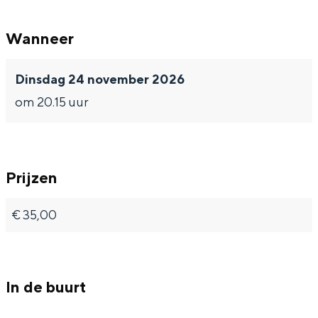
Wanneer
Bijzonder overnachten
Dinsdag 24 november 2026
om 20.15 uur
Overnachten was nog nooit zo leuk. Van
slapen in een voormalige graanzolder
van een molen tot overnachten in een
iglo van stro: Groningen biedt voor ieder
wat wils.
Prijzen
Fietsen
€ 35,00
Wandelen
Eten & drinken
Winkelen
In de buurt
Overnachten