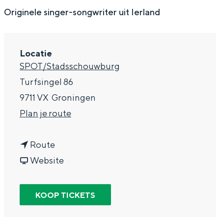
g
Wat ga jij doen?
Originele singer-songwriter uit Ierland
e
Zomerwandelingen in Groningen
Zwemplekken
Locatie
SPOT/Stadsschouwburg
DIT IS GRONINGEN
Turfsingel 86
9711 VX
Groningen
n
Plan je route
a
n
a
Route
a
v
r
Website
a
a
L
r
n
u
KOOP TICKETS
Top 10
L
L
k
bezienswaardigheden