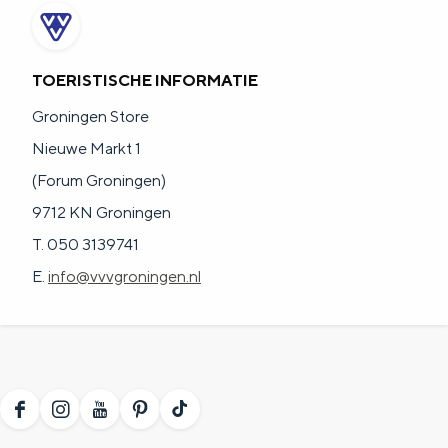
TOERISTISCHE INFORMATIE
Groningen Store
Nieuwe Markt 1
(Forum Groningen)
9712 KN Groningen
T. 050 3139741
E.
info@vvvgroningen.nl
F
I
Y
P
T