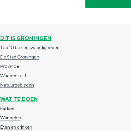
g
g
c
e
e
h
t
e
a
n
DIT IS GRONINGEN
a
S
Top 10 bezienswaardigheden
l
e
De Stad Groningen
:
i
Provincie
N
t
Waddenkust
e
e
Natuurgebieden
d
WAT TE DOEN
e
Fietsen
r
Wandelen
l
Eten en drinken
a