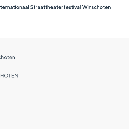
ternationaal Straattheaterfestival Winschoten
choten
CHOTEN
Top 10 bezienswaardighed
allend dicht bij elkaar. De levendigheid van de stad, de stilte van ee