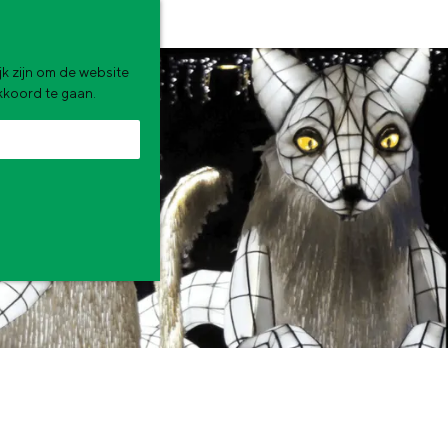
k zijn om de website
akkoord te gaan.
zomervakantie. Wat ga jij doen?