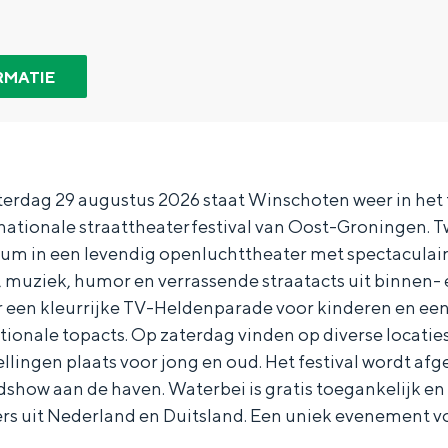
RMATIE
aterdag 29 augustus 2026 staat Winschoten weer in het
rnationale straattheaterfestival van Oost-Groningen. 
rum in een levendig openluchttheater met spectaculair
, muziek, humor en verrassende straatacts uit binnen-
r een kleurrijke TV-Heldenparade voor kinderen en een
ionale topacts. Op zaterdag vinden op diverse locatie
lingen plaats voor jong en oud. Het festival wordt af
Bijzonder overnachten
show aan de haven. Waterbei is gratis toegankelijk en t
s uit Nederland en Duitsland. Een uniek evenement voo
. Van slapen in een voormalige graanzolder van een molen tot overnach