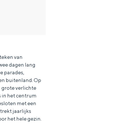
 teken van
Twee dagen lang
e parades,
 en buitenland. Op
 grote verlichte
s in het centrum
gesloten met een
rekt jaarlijks
r het hele gezin.
ten in een iglo van stro: Groningen biedt voor ieder wat wils.