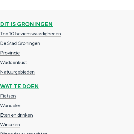
g
g
c
e
e
h
DIT IS GRONINGEN
t
e
Top 10 bezienswaardigheden
a
n
De Stad Groningen
a
S
Provincie
l
e
Waddenkust
:
i
Natuurgebieden
N
t
e
e
WAT TE DOEN
d
Fietsen
e
Wandelen
r
Eten en drinken
l
Winkelen
a