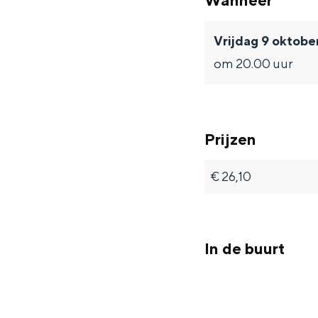
Wanneer
Fietsen
Wandelen
Vrijdag 9 oktobe
Eten & drinken
om 20.00 uur
Winkelen
Overnachten
Met kinderen
Prijzen
Theater, muziek en musea
€ 26,10
REISIDEEËN
Een week in Stad en Ommel
Een dag op pad in Groninge
In de buurt