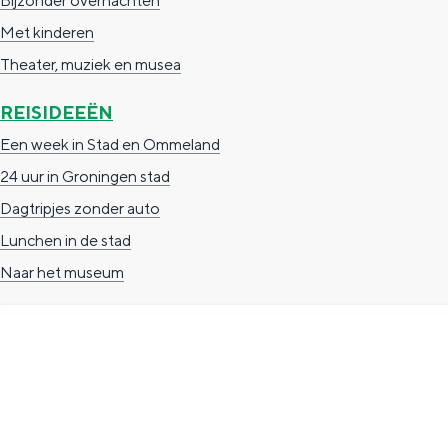
Bijzonder overnachten
n
Met kinderen
d
Theater, muziek en musea
s
REISIDEEËN
Een week in Stad en Ommeland
24 uur in Groningen stad
Dagtripjes zonder auto
Lunchen in de stad
Naar het museum
TOERISTISCHE INFORMATIE