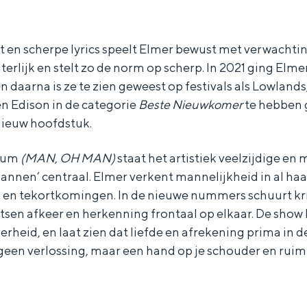
t en scherpe lyrics speelt Elmer bewust met verwacht
terlijk en stelt zo de norm op scherp. In 2021 ging Elme
n daarna is ze te zien geweest op festivals als Lowland
n Edison in de categorie
Beste Nieuwkomer
te hebben 
nieuw hoofdstuk.
lbum
(MAN, OH MAN)
staat het artistiek veelzijdige en
annen’ centraal. Elmer verkent mannelijkheid in al ha
 en tekortkomingen. In de nieuwe nummers schuurt kri
sen afkeer en herkenning frontaal op elkaar. De show
erheid, en laat zien dat liefde en afrekening prima in 
een verlossing, maar een hand op je schouder en ruimt
Bijzonder overnachten
. Van slapen in een voormalige graanzolder van een molen tot overnach