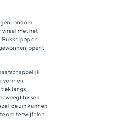
ingen rondom
r viraal met het
s, Pukkelpop en
gewonnen, opent
 maatschappelijk
ar vormen,
tiek langs
 beweegt tussen
dezelfde zin kunnen
e om te twijfelen.
ten in een iglo van stro: Groningen biedt voor ieder wat wils.