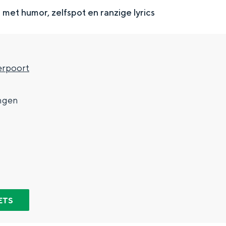
met humor, zelfspot en ranzige lyrics
rpoort
7
ngen
Top 10 bezienswaardighed
allend dicht bij elkaar. De levendigheid van de stad, de stilte van ee
ETS