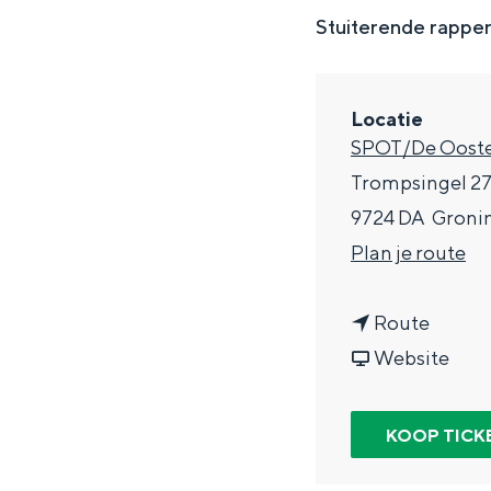
g
Stuiterende rapper 
e
DIT IS GRONINGEN
Locatie
SPOT/De Ooste
Trompsingel 2
9724 DA
Groni
n
Plan je route
a
n
a
Route
a
v
r
Website
In Groningen ligt het allemaal opv
a
a
E
eeuwenoud verleden.
r
n
l
KOOP TICK
Stad
E
E
m
Provincie