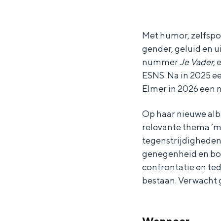
l
l
e
Waddenkust
m
m
r
Natuurgebieden
e
e
Met humor, zelfspo
gender, geluid en ui
r
r
nummer
Je Vader,
e
WAT TE DOEN
ESNS. Na in 2025 ee
Elmer in 2026 een 
Op haar nieuwe a
relevante thema ‘m
tegenstrijdigheden
genegenheid en bot
confrontatie en ted
bestaan. Verwacht g
Overnachten was nog nooit zo leuk