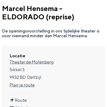
g
Wat ga jij doen?
Marcel Hensema -
e
Zomerwandelingen in Groningen
ELDORADO (reprise)
Zwemplekken
De openingsvoorstelling in ons tijdelijke theater is
voor niemand minder dan Marcel Hensema.
DIT IS GRONINGEN
Locatie
Theater de Molenberg
Sikkel 3
9932 BD
Delfzijl
n
Plan je route
a
Top 10
n
a
Route
bezienswaardigheden