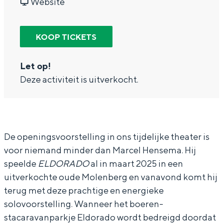
a
v
r
Website
In Groningen ligt het allemaal opvallend
a
a
M
dicht bij elkaar. De levendigheid van de
stad, de stilte van een hofje, de
r
n
a
KOOP TICKETS
weidsheid van het ommeland en de
M
M
r
sporen van een eeuwenoud verleden.
a
a
c
Let op!
Stad
Deze activiteit is uitverkocht.
r
r
e
Provincie
c
c
l
Waddenkust
e
e
H
Natuurgebieden
l
l
e
De openingsvoorstelling in ons tijdelijke theater is
H
H
n
voor niemand minder dan Marcel Hensema. Hij
WAT TE DOEN
e
e
s
speelde
ELDORADO
al in maart 2025 in een
n
n
e
uitverkochte oude Molenberg en vanavond komt hij
terug met deze prachtige en energieke
s
s
m
solovoorstelling. Wanneer het boeren-
e
e
a
stacaravanparkje Eldorado wordt bedreigd doordat