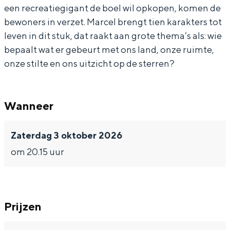
m
m
-
een recreatiegigant de boel wil opkopen, komen de
a
a
E
bewoners in verzet. Marcel brengt tien karakters tot
-
-
L
leven in dit stuk, dat raakt aan grote thema’s als: wie
bepaalt wat er gebeurt met ons land, onze ruimte,
E
E
D
Bijzonder overnachten
onze stilte en ons uitzicht op de sterren?
L
L
O
Overnachten was nog nooit zo leuk. Van
D
D
R
slapen in een voormalige graanzolder
O
O
A
van een molen tot overnachten in een
Wanneer
iglo van stro: Groningen biedt voor ieder
R
R
D
wat wils.
A
A
O
Zaterdag 3 oktober 2026
Fietsen
D
D
(
om 20.15 uur
Wandelen
O
O
r
Eten & drinken
(
(
e
Winkelen
r
r
p
Prijzen
e
e
r
Overnachten