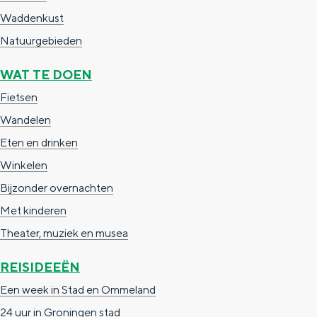
a
n
Waddenkust
a
S
Natuurgebieden
l
e
WAT TE DOEN
:
i
Fietsen
N
t
Wandelen
e
e
Eten en drinken
d
Winkelen
e
Bijzonder overnachten
r
Met kinderen
l
Theater, muziek en musea
a
n
REISIDEEËN
d
Een week in Stad en Ommeland
s
24 uur in Groningen stad