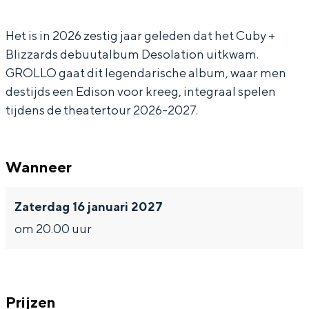
l
o
o
In Groningen ligt het allemaal opvallend
dicht bij elkaar. De levendigheid van de
l
l
Het is in 2026 zestig jaar geleden dat het Cuby +
stad, de stilte van een hofje, de
Blizzards debuutalbum Desolation uitkwam.
o
l
weidsheid van het ommeland en de
GROLLO gaat dit legendarische album, waar men
sporen van een eeuwenoud verleden.
o
destijds een Edison voor kreeg, integraal spelen
Stad
tijdens de theatertour 2026-2027.
Provincie
Waddenkust
Wanneer
Natuurgebieden
Zaterdag 16 januari 2027
WAT TE DOEN
om 20.00 uur
Prijzen