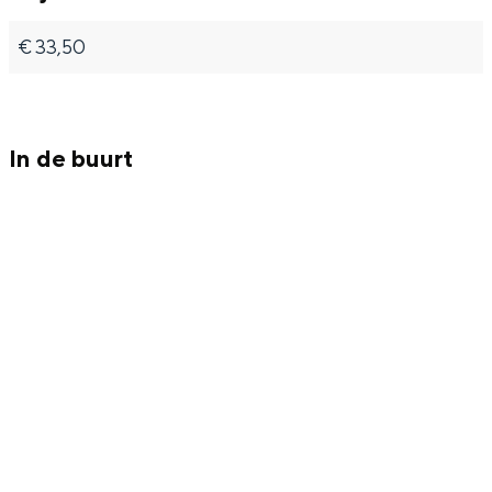
€ 33,50
Bijzonder overnachten
In de buurt
Overnachten was nog nooit zo leuk. Van
slapen in een voormalige graanzolder
van een molen tot overnachten in een
iglo van stro: Groningen biedt voor ieder
wat wils.
Fietsen
Wandelen
Eten & drinken
Winkelen
Overnachten