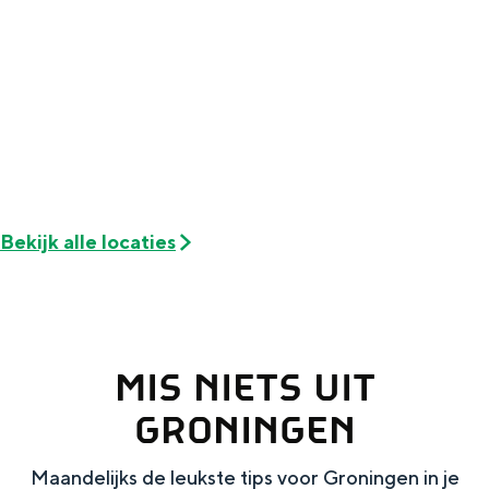
Met kinderen
Theater, muziek en musea
REISIDEEËN
Een week in Stad en Ommeland
Een dag op pad in Groningen stad
Bekijk alle locaties
MIS NIETS UIT
GRONINGEN
Dagtripjes zonder auto
Maandelijks de leukste tips voor Groningen in je