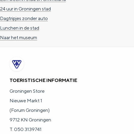
a
n
24 uur in Groningen stad
a
S
Dagtripjes zonder auto
l
e
Lunchen in de stad
:
i
Naar het museum
N
t
e
e
d
e
TOERISTISCHE INFORMATIE
r
l
Groningen Store
a
Nieuwe Markt 1
n
(Forum Groningen)
d
9712 KN Groningen
s
T. 050 3139741