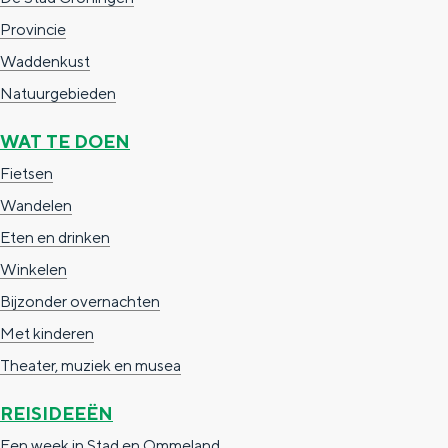
e
h
S
Provincie
r
e
i
Waddenkust
t
E
e
Natuurgebieden
a
n
z
WAT TE DOEN
a
g
u
Fietsen
l
l
r
H
Wandelen
i
d
u
Eten en drinken
s
e
i
Winkelen
h
u
d
Bijzonder overnachten
p
t
i
Met kinderen
a
s
g
Theater, muziek en musea
g
c
e
e
h
REISIDEEËN
t
e
Een week in Stad en Ommeland